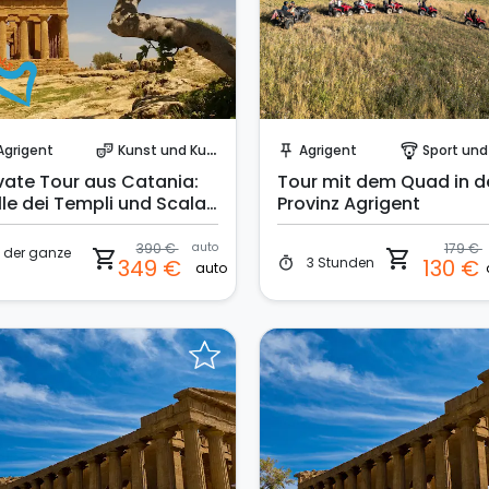
Sofort buchen!
Sofort buchen!
Agrigent
Kunst und Kultur
Agrigent
Sport und Aben
theater_comedy
push_pin
paragliding
ivate Tour aus Catania:
Tour mit dem Quad in d
lle dei Templi und Scala
Provinz Agrigent
 Turchi
390 €
auto
179 €
der ganze
shopping_cart
shopping_cart
3 Stunden
349 €
130 €
timer
auto
g