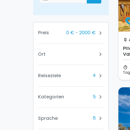
Добавить даты
0 €
-
2000 €
Preis
chevron_right
push_pin
Pr
Ort
Va
chevron_right
dei
timer
Ta
4
Reiseziele
chevron_right
5
Kategorien
chevron_right
6
Sprache
chevron_right