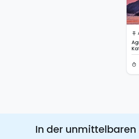
push_pin
Ag
Ka
So
timer
In der unmittelbaren