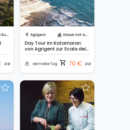
Sofort buchen!
ltur
Agrigent
Urlaub mit dem Segelboot
push_pin
sailing
i
Day Tour im Katamaran:
von Agrigent zur Scala dei
Turchi
shopping_cart
€
70 €
p.p.
p.p.
der halbe Tag
timer