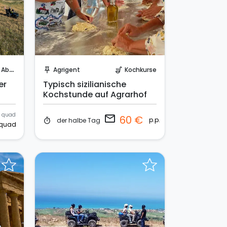
Sende eine Anfrage
teuer
Agrigent
Kochkurse
push_pin
soup_kitchen
er
Typisch sizilianische
Kochstunde auf Agrarhof
quad
email
60 €
p.p.
der halbe Tag
timer
quad