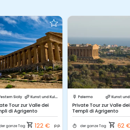
Sofort buchen!
Sofort buchen!
estern Sicily
Kunst und Kultur
Palermo
Kunst und Ku
theater_comedy
push_pin
theater_comedy
vate Tour zur Valle dei
Private Tour zur Valle dei
pli di Agrigento
Templi di Agrigento
shopping_cart
shopping_cart
122 €
62 
p.p.
der ganze Tag
der ganze Tag
timer