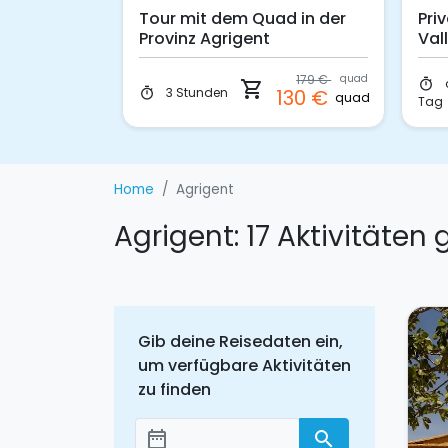
t dem
Tour mit dem Quad in der
Pri
ala dei
Provinz Agrigent
Val
dei
179 €
quad
il
50 €
timer
shopping_cart
p.p.
3 Stunden
130 €
timer
quad
Tag
Home
Agrigent
Agrigent: 17 Aktivitäten
Gib deine Reisedaten ein,
um verfügbare Aktivitäten
zu finden
date_range
search