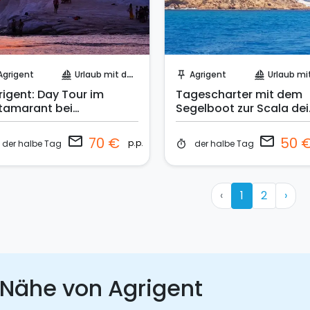
Sende eine Anfrage
Sende eine Anfrage
Agrigent
Urlaub mit dem Segelboot
Agrigent
Urlaub mit dem Sege
sailing
push_pin
sailing
rigent: Day Tour im
Tagescharter mit dem
tamarant bei
Segelboot zur Scala dei
nnenuntergang
Turchi
email
email
70 €
50 
p.p.
der halbe Tag
der halbe Tag
timer
‹
1
2
›
 Nähe von Agrigent