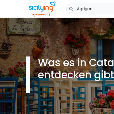
search
Was es in Cata
entdecken gibt