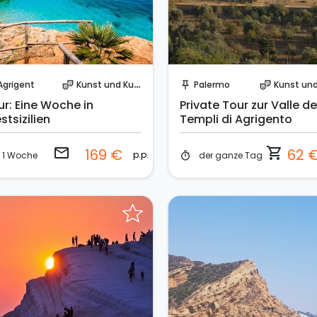
Sende eine Anfrage
Sofort buchen!
Agrigent
Kunst und Kultur
Palermo
Kunst und Ku
theater_comedy
push_pin
theater_comedy
ur: Eine Woche in
Private Tour zur Valle de
tsizilien
Templi di Agrigento
email
shopping_cart
169 €
62 
p.p.
1 Woche
der ganze Tag
timer