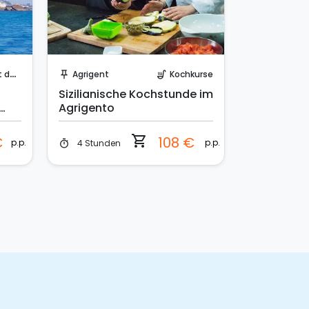
Sofort buchen!
lboot
Agrigent
Kochkurse
push_pin
soup_kitchen
Sizilianische Kochstunde im
Agrigento
shopping_cart
€
108 €
p.p.
p.p.
4 Stunden
timer