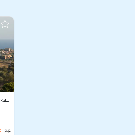
ltur
€
p.p.