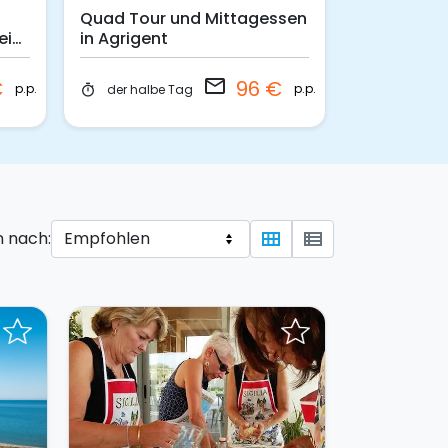
Quad Tour und Mittagessen
Agrigent: 
ei
in Agrigent
Katamaran
Sonnenunt
email
€
96 €
p.p.
p.p.
der halbe Tag
der halbe
timer
timer
n nach:
view_module
view_list