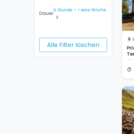
-
½ Stunde
> eine Woche
Dauer
chevron_right
push_pin
Alle Filter löschen
Pri
Te
timer