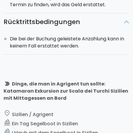
Termin zu finden, wird das Geld erstattet.
Rücktrittsbedingungen
Die bei der Buchung geleistete Anzahlung kann in
keinem Fall erstattet werden.
label_important
Dinge, die man in Agrigent tun sollte:
Katamaran Exkursion zur Scala dei Turchi Sizilien
mit Mittagessen an Bord
place
Sizilien / Agrigent
sailing
Ein Tag Segelboot in Sizilien
sailing
Urlaub mit dem Segelboot in Sizilien