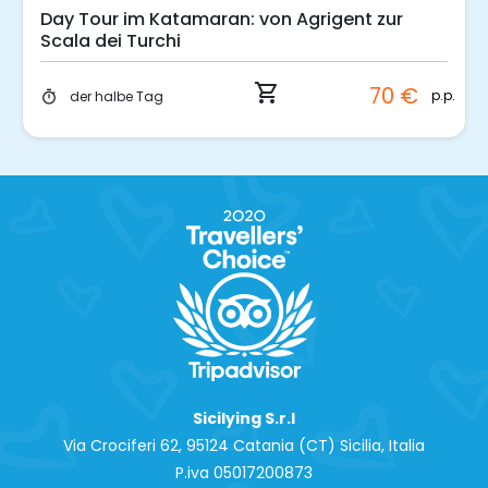
Day Tour im Katamaran: von Agrigent zur
Scala dei Turchi
shopping_cart
70 €
p.p.
der halbe Tag
timer
Sicilying S.r.l
Via Crociferi 62, 95124 Catania (CT) Sicilia, Italia
P.iva 0‍5017200873