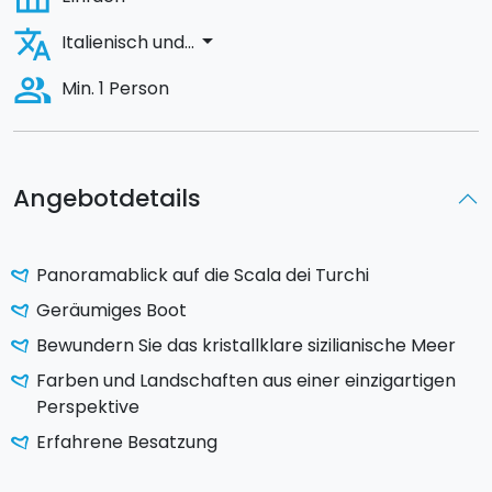
translate
arrow_drop_down
Italienisch und...
people_alt
Min. 1 Person
Angebotdetails
Panoramablick auf die Scala dei Turchi
Geräumiges Boot
Bewundern Sie das kristallklare sizilianische Meer
Farben und Landschaften aus einer einzigartigen
Perspektive
Erfahrene Besatzung