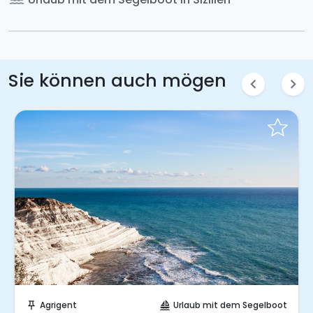
Sie können auch mögen
chevron_left
chevron_right
Sofort buchen!
Agrigent
Urlaub mit dem Segelboot
push_pin
sailing