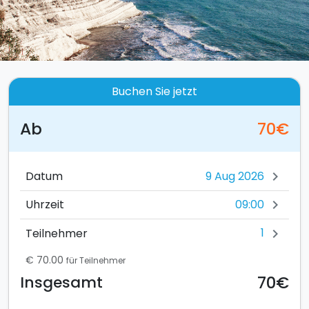
Buchen Sie jetzt
Ab
70€
Datum
chevron_right
09:00
Uhrzeit
chevron_right
1
Teilnehmer
chevron_right
€ 70.00
für Teilnehmer
70€
Insgesamt