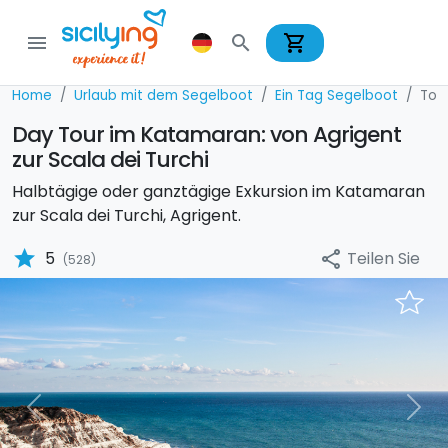
shopping_cart
menu
search
Home
Urlaub mit dem Segelboot
Ein Tag Segelboot
Tou
Day Tour im Katamaran: von Agrigent
zur Scala dei Turchi
Halbtägige oder ganztägige Exkursion im Katamaran
zur Scala dei Turchi, Agrigent.
star
Teilen Sie
5
share
(528)
Previous
Nex