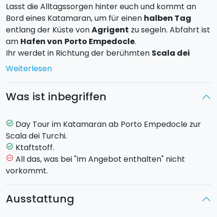
Lasst die Alltagssorgen hinter euch und kommt an
Bord eines Katamaran, um für einen
halben Tag
entlang der Küste von
Agrigent
zu segeln. Abfahrt ist
am
Hafen von
Porto Empedocle
.
Ihr werdet in Richtung der berühmten
Scala dei
Turchi
segeln, einer felsigen Klippe aus weißem "Eis",
Weiterlesen
die aus dem azurblauen Wasser ragt und somit für
einen einzigartigen Farbkontrast sorgt. Am Zielort
Was ist inbegriffen
angekommen wird der Anker über Bord geworfen,
sodass ihr Baden und
Schnorcheln
gehen könnt - die
Ausrüstung wird euch vom Kapitän bereit gestellt.
Day Tour im Katamaran ab Porto Empedocle zur
task_alt
Weiter geht es dann nach Pergole für ein weiteres
Scala dei Turchi.
Bad im kristallklaren Meereswasser. Wenn ihr euch für
Ktaftstoff.
task_alt
die ganztägige Tour entschieden habt, dann wird die
All das, was bei "Im Angebot enthalten" nicht
remove_circle_outline
Fahrt weiter nach
Punta Bianca
gehen, während ihr
vorkommt.
mit belegten Brötchen an Bord versorgt werdet.
Ausstattung
Max 8 Gäste an Bord.
Uhrzeiten halber Tag
: Abfahrt um 09:00 Uhr,