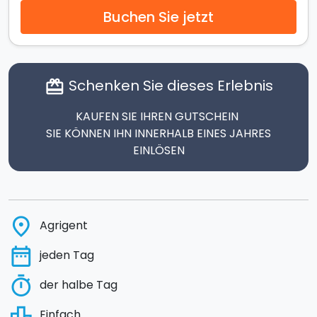
Buchen Sie jetzt
Schenken Sie dieses Erlebnis
card_giftcard
KAUFEN SIE IHREN GUTSCHEIN
SIE KÖNNEN IHN INNERHALB EINES JAHRES
EINLÖSEN
place
Agrigent
date_range
jeden Tag
timer
der halbe Tag
leaderboard
Einfach