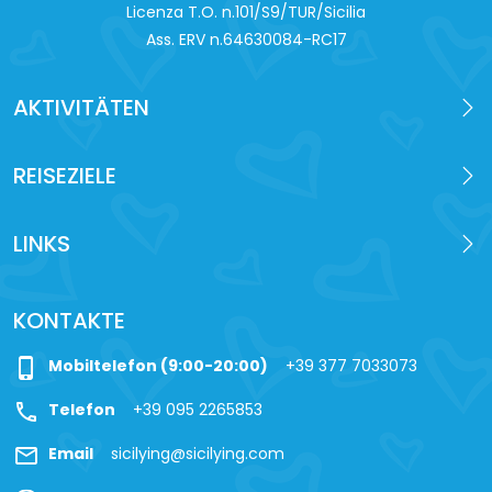
Licenza T.O. n.101/S9/TUR/Sicilia
Ass. ERV n.64630084-RC17
AKTIVITÄTEN
REISEZIELE
LINKS
KONTAKTE
phone_iphone
Mobiltelefon (9:00-20:00)
+39 377 7033073
call
Telefon
+39 095 2265853
mail
Email
sicilying@sicilying.com