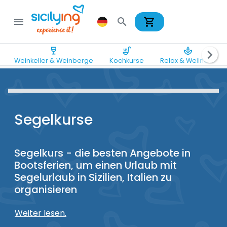
shopping_cart
menu
search
wine_bar
soup_kitchen
spa
chevron_right
Weinkeller & Weinberge
Kochkurse
Relax & Wellness
Segelkurse
Segelkurs - die besten Angebote in
Bootsferien, um einen Urlaub mit
Segelurlaub in Sizilien, Italien zu
organisieren
Weiter lesen.