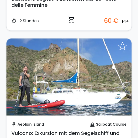
delle Femmine
shopping_cart
60 €
p.p.
2 Stunden
timer
Sende eine Anfrage
Aeolian Island
Sailboat Course
push_pin
sailing
Vulcano: Exkursion mit dem Segelschiff und