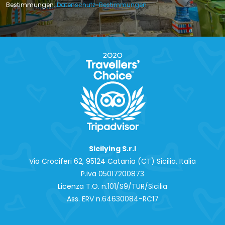
Bestimmungen.
Datenschutz-Bestimmungen
Sicilying S.r.l
Via Crociferi 62, 95124 Catania (CT) Sicilia, Italia
P.iva 0‍5017200873
Licenza T.O. n.101/S9/TUR/Sicilia
Ass. ERV n.64630084-RC17