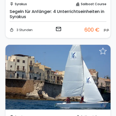
Syrakus
Sailboat Course
push_pin
sailing
Segeln für Anfänger: 4 Unterrichtseinheiten in
Syrakus
email
600 €
p.p.
3 Stunden
timer
Sende eine Anfrage