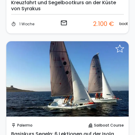
Kreuzfahrt und Segelbootkurs an der Küste
von Syrakus
email
2.100 €
boot
1 Woche
timer
Sofort buchen!
Palermo
Sailboat Course
push_pin
sailing
Basiskurs Segeln: 6 Lektionen auf der Isola