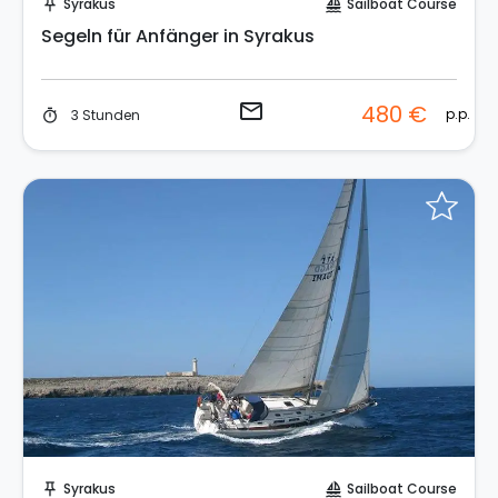
Syrakus
Sailboat Course
push_pin
sailing
Segeln für Anfänger in Syrakus
email
480 €
p.p.
3 Stunden
timer
Sende eine Anfrage
Syrakus
Sailboat Course
push_pin
sailing