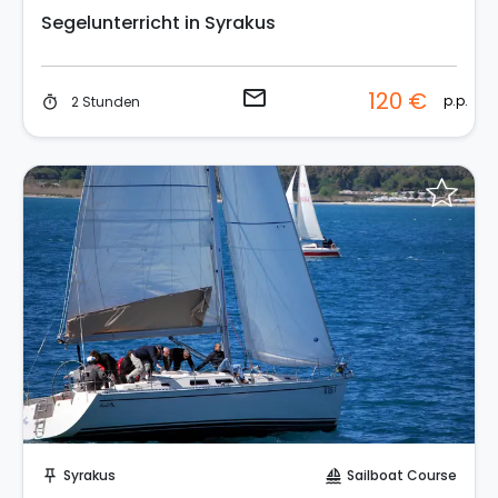
Segelunterricht in Syrakus
email
120 €
p.p.
2 Stunden
timer
Sende eine Anfrage
Syrakus
Sailboat Course
push_pin
sailing