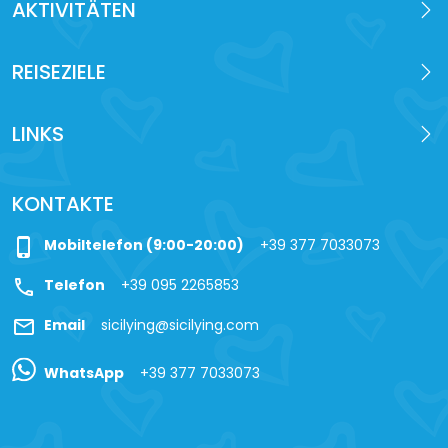
AKTIVITÄTEN
REISEZIELE
LINKS
KONTAKTE
phone_iphone
Mobiltelefon (9:00-20:00)
+39 377 7033073
call
Telefon
+39 095 2265853
mail
Email
sicilying@sicilying.com
WhatsApp
+39 377 7033073