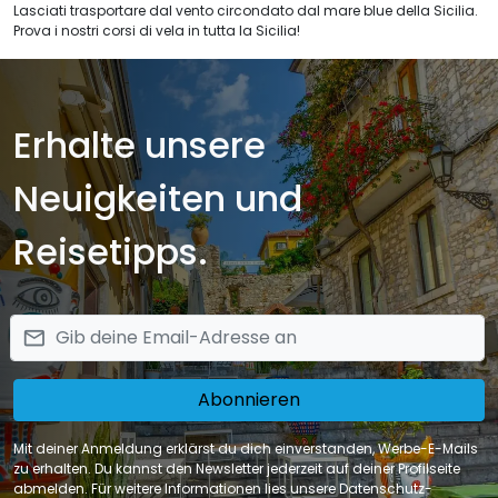
Lasciati trasportare dal vento circondato dal mare blue della Sicilia.
Prova i nostri corsi di vela in tutta la Sicilia!
Erhalte unsere
Neuigkeiten und
Reisetipps.
email
Abonnieren
Mit deiner Anmeldung erklärst du dich einverstanden, Werbe-E-Mails
zu erhalten. Du kannst den Newsletter jederzeit auf deiner Profilseite
abmelden. Für weitere Informationen lies unsere Datenschutz-