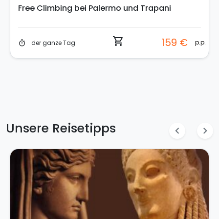
Free Climbing bei Palermo und Trapani
shopping_cart
159 €
p.p.
der ganze Tag
timer
Unsere Reisetipps
chevron_left
chevron_right