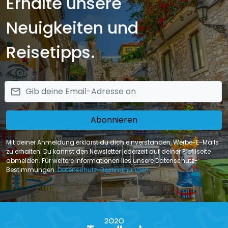
Erhalte unsere
Neuigkeiten und
Reisetipps.
email
Abonnieren
Mit deiner Anmeldung erklärst du dich einverstanden, Werbe-E-Mails
zu erhalten. Du kannst den Newsletter jederzeit auf deiner Profilseite
abmelden. Für weitere Informationen lies unsere Datenschutz-
Bestimmungen.
Datenschutz-Bestimmungen