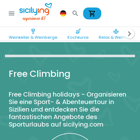
shopping_cart
menu
search
wine_bar
soup_kitchen
spa
chevron_right
Weinkeller & Weinberge
Kochkurse
Relax & Wellness
Free Climbing
Free Climbing holidays - Organisieren
Sie eine Sport- & Abenteuertour in
Sizilien und entdecken Sie die
fantastischen Angebote des
Sporturlaubs auf sicilying.com