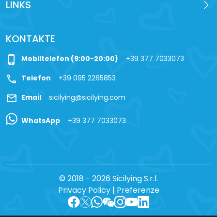
LINKS
KONTAKTE
phone_iphone
Mobiltelefon (9:00-20:00)
+39 377 7033073
call
Telefon
+39 095 2265853
mail
Email
sicilying@sicilying.com
WhatsApp
+39 377 7033073
© 2018 - 2026 Sicilying S.r.l.
Privacy Policy
|
Preferenze