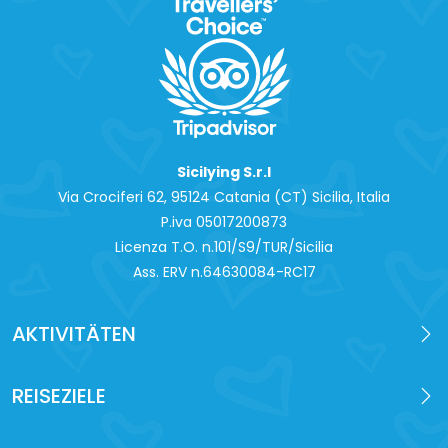
Sicilying S.r.l
Via Crociferi 62, 95124 Catania (CT) Sicilia, Italia
P.iva 0‍5017200873
Licenza T.O. n.101/S9/TUR/Sicilia
Ass. ERV n.64630084-RC17
AKTIVITÄTEN
REISEZIELE