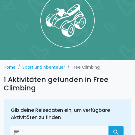
Home
Sport und Abenteuer
Free Climbing
1 Aktivitäten gefunden in Free
Climbing
Gib deine Reisedaten ein, um verfügbare
Aktivitäten zu finden
date_range
search