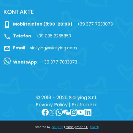
KONTAKTE
phone_iphone
Mobiltelefon (9:00-20:00)
+39 377 7033073
call
Telefon
+39 095 2265853
mail
Email
sicilying@sicilying.com
WhatsApp
+39 377 7033073
© 2018 - 2026 Sicilying S.r.l.
Privacy Policy
|
Preferenze
Created by :
Sicilying
|
Paradigma S.P.A.
|
SFWEB