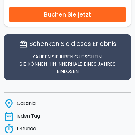
Buchen Sie jetzt
Schenken Sie dieses Erlebnis
card_giftcard
KAUFEN SIE IHREN GUTSCHEIN
SIE KÖNNEN IHN INNERHALB EINES JAHRES
EINLÖSEN
place
Catania
date_range
jeden Tag
timer
1 Stunde