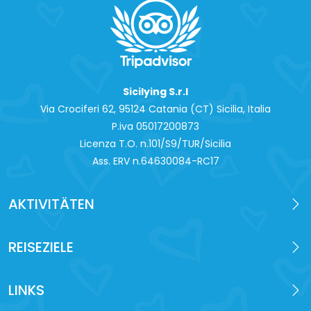
Sicilying S.r.l
Via Crociferi 62, 95124 Catania (CT) Sicilia, Italia
P.iva 0‍5017200873
Licenza T.O. n.101/S9/TUR/Sicilia
Ass. ERV n.64630084-RC17
AKTIVITÄTEN
REISEZIELE
LINKS