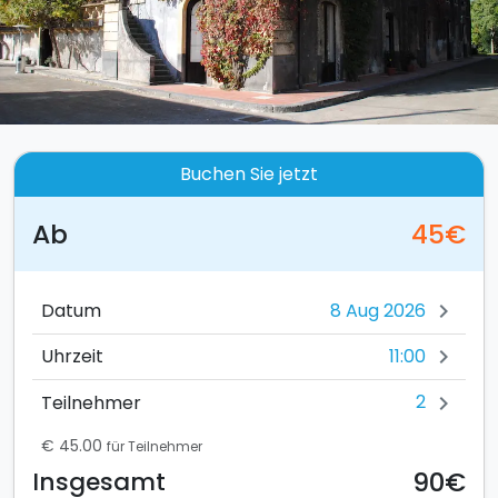
Buchen Sie jetzt
Ab
45€
Datum
chevron_right
11:00
Uhrzeit
chevron_right
2
Teilnehmer
chevron_right
€ 45.00
für Teilnehmer
90€
Insgesamt