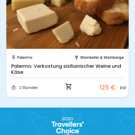
Sofort buchen!
Palermo
Weinkeller & Weinberge
push_pin
wine_bar
Palermo: Verkostung sizilianischer Weine und
Käse
shopping_cart
125 €
p.p.
2 Stunden
timer