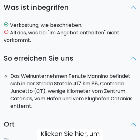
mediterranen Pflanzen.
Was ist inbegriffen
Die Umgebung ist ideal, um die Tradition des
Weinanbaus der Besitzerfamilie, die über viele
Generationen reicht, kennenzulernen. Tatsächlich ist
Verkostung, wie beschrieben.
task_alt
der Keller einer der ältesten der Zone, der noch
All das, was bei "Im Angebot enthalten" nicht
remove_circle_outline
immer makellos ist.
vorkommt.
Verkostung
: 3 Weine, in Öl eingelegte Produkte
So erreichen Sie uns
(schwarze Oliven, grüne Oliven, getrocknete
Tomaten, Pilze), Salami di Brolo, 4 Käse, sizilianischer
Das Weinunternehmen Tenute Mannino befindet
Brotaufstrich, Orangen- und Mandarinmarmelade,
sich in der Strada Statale 417 km 88, Contrada
Pane cunzato, hausgemachte Bruschette,
Juncetto (CT), wenige Kilometer vom Zentrum
Mandarinen-Crunch.
Catanias, vom Hafen und vom Flughafen Catanias
entfernt.
Ort
Klicken Sie hier, um