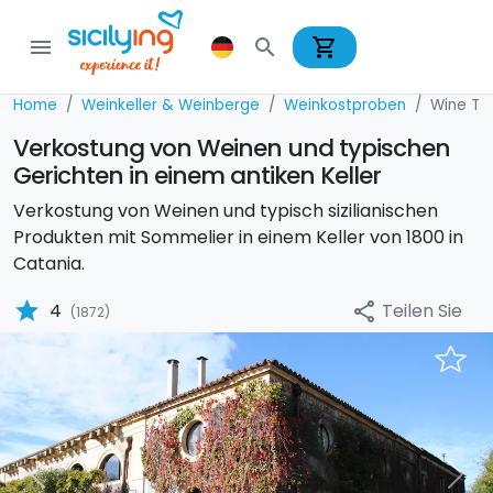
shopping_cart
menu
search
Home
Weinkeller & Weinberge
Weinkostproben
Wine Ta
Verkostung von Weinen und typischen
Gerichten in einem antiken Keller
Verkostung von Weinen und typisch sizilianischen
Produkten mit Sommelier in einem Keller von 1800 in
Catania.
star
Teilen Sie
4
share
(1872)
Previous
Nex