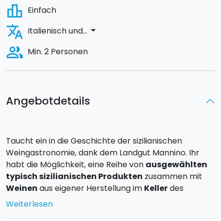
leaderboard
Einfach
translate
arrow_drop_down
Italienisch und...
people_alt
Min. 2 Personen
Angebotdetails
Taucht ein in die Geschichte der sizilianischen
Weingastronomie, dank dem Landgut Mannino. Ihr
habt die Möglichkeit, eine Reihe von
ausgewählten
typisch sizilianischen Produkten
zusammen mit
Weinen
aus eigener Herstellung im
Keller
des
Landguts zu verkosten, egal ob im Frühling oder
Weiterlesen
Sommer, im Freien im Park ausgeschmückt mit vielen