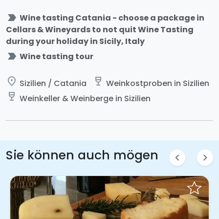
label_important
Wine tasting Catania - choose a package in
Cellars & Wineyards to not quit Wine Tasting
during your holiday in Sicily, Italy
label_important
Wine tasting tour
place
wine_bar
Sizilien / Catania
Weinkostproben in Sizilien
wine_bar
Weinkeller & Weinberge in Sizilien
Sie können auch mögen
chevron_left
chevron_right