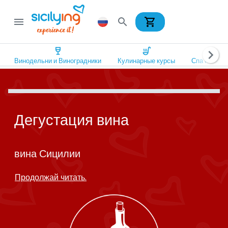
shopping_cart
menu
search
wine_bar
soup_kitchen
spa
chevron_right
Винодельни и Виноградники
Кулинарные курсы
Спа и Оздо
Дегустация вина
вина Сицилии
Продолжай читать.