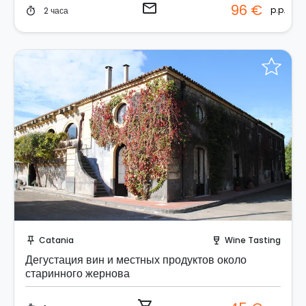
email
96 €
p.p.
2 часа
timer
Забронируйте мгновенно!
Catania
Wine Tasting
push_pin
wine_bar
Дегустация вин и местных продуктов около
старинного жернова