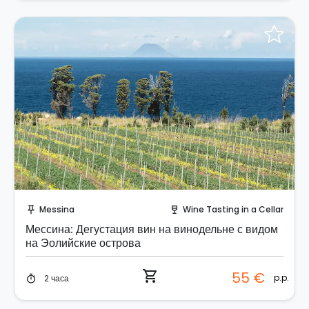
Забронируйте мгновенно!
Messina
Wine Tasting in a Cellar
push_pin
wine_bar
Мессина: Дегустация вин на винодельне с видом
на Эолийские острова
shopping_cart
55 €
p.p.
2 часа
timer