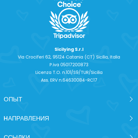
Sicilying S.r.l
Via Crociferi 62, 95124 Catania (CT) Sicilia, Italia
P.iva 0‍5017200873
Licenza T.O. n.101/S9/TUR/Sicilia
Ass. ERV n.64630084-RC17
ОПЫТ
HАПРАВЛЕНИЯ
ССЫЛКИ