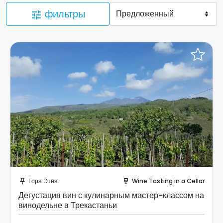
фильтры
tune
Отправить запрос!
Гора Этна
Wine Tasting in a Cellar
push_pin
wine_bar
Дегустация вин с кулинарным мастер-классом на
винодельне в Трекастаньи