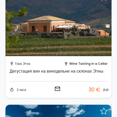
Отправить запрос!
Гора Этна
Wine Tasting in a Cellar
push_pin
wine_bar
Дегустация вин на винодельне на склонах Этны
email
30 €
p.p.
2 часа
timer