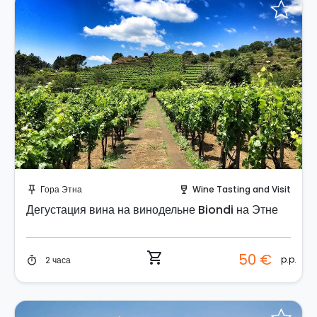
Забронируйте мгновенно!
Гора Этна
Wine Tasting and Visit
push_pin
wine_bar
Дегустация вина на винодельне Biondi на Этне
shopping_cart
50 €
p.p.
2 часа
timer