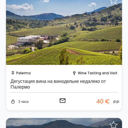
Отправить запрос!
Palermo
Wine Tasting and Visit
push_pin
wine_bar
Дегустация вина на винодельне недалеко от
Палермо
email
40 €
p.p.
2 часа
timer