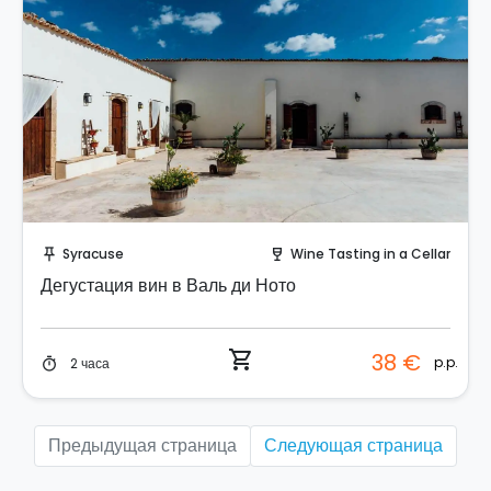
Забронируйте мгновенно!
Syracuse
Wine Tasting in a Cellar
push_pin
wine_bar
Дегустация вин в Валь ди Ното
shopping_cart
38 €
p.p.
2 часа
timer
Предыдущая страница
Следующая страница