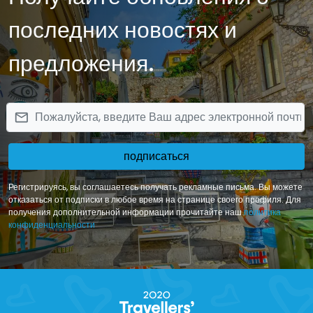
проведения отпуска для любителей вина со всего мира.
последних новостях и
предложения.
email
подписаться
Регистрируясь, вы соглашаетесь получать рекламные письма. Вы можете
отказаться от подписки в любое время на странице своего профиля. Для
получения дополнительной информации прочитайте наш
политика
конфиденциальности