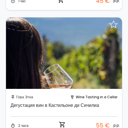
shopping_cart
45 €
p.p.
1 час
timer
Забронируйте мгновенно!
Гора Этна
Wine Tasting in a Cellar
push_pin
wine_bar
Дегустация вин в Кастильоне ди Сичилиа
shopping_cart
55 €
p.p.
2 часа
timer