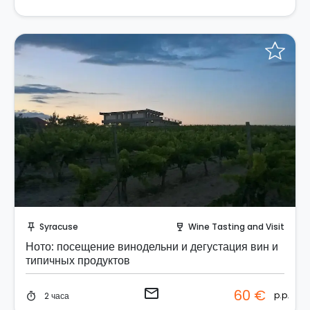
Отправить запрос!
Syracuse
Wine Tasting and Visit
push_pin
wine_bar
Ното: посещение винодельни и дегустация вин и
типичных продуктов
email
60 €
p.p.
2 часа
timer