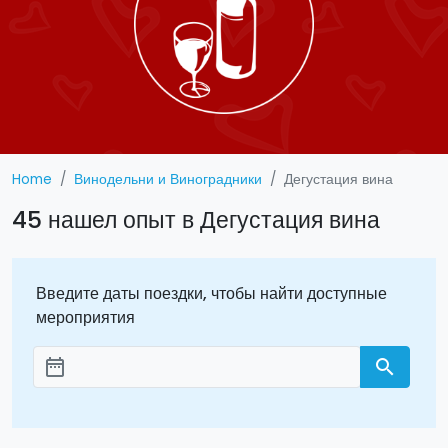
Home
Винодельни и Виноградники
Дегустация вина
45 нашел опыт в Дегустация вина
Введите даты поездки, чтобы найти доступные
мероприятия
date_range
search
Aggiungi le date