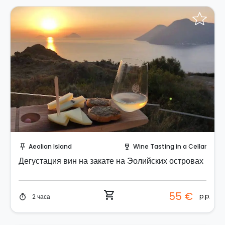
Забронируйте мгновенно!
Aeolian Island
Wine Tasting in a Cellar
push_pin
wine_bar
Дегустация вин на закате на Эолийских островах
shopping_cart
55 €
p.p.
2 часа
timer