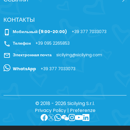
КОНТАКТЫ
phone_iphone
Мобильный (9:00-20:00)
+39 377 7033073
call
Телефон
+39 095 2265853
mail
Электронная почта
sicilying@sicilying.com
WhatsApp
+39 377 7033073
© 2018 - 2026 Sicilying S.r.l.
Privacy Policy
|
Preferenze