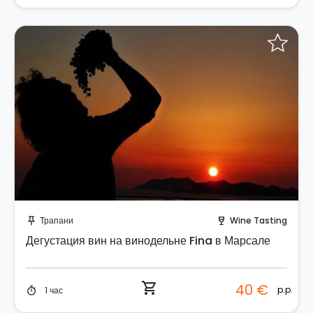
Забронируйте мгновенно!
Трапани
Wine Tasting
push_pin
wine_bar
Дегустация вин на винодельне Fina в Марсале
shopping_cart
40 €
p.p.
1 час
timer