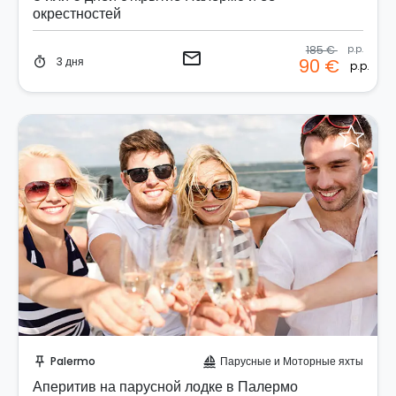
окрестностей
185 €
p.p.
email
3 дня
90 €
timer
p.p.
Отправить запрос!
Palermo
Парусные и Моторные яхты
push_pin
sailing
Аперитив на парусной лодке в Палермо