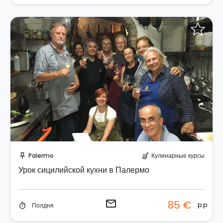
Отправить запрос!
Palermo
Кулинарные курсы
push_pin
soup_kitchen
Урок сицилийской кухни в Палермо
email
85 €
p.p.
Полдня
timer