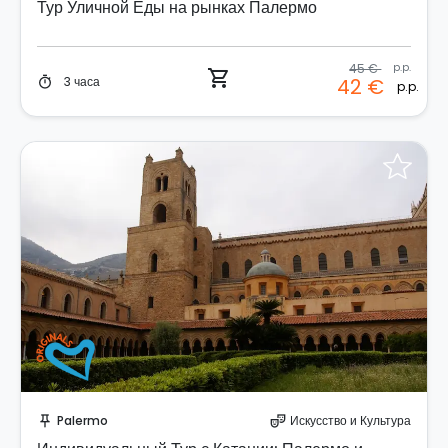
Тур Уличной Еды на рынках Палермо
45 €
p.p.
shopping_cart
3 часа
42 €
timer
p.p.
Забронируйте мгновенно!
Palermo
Искусство и Культура
push_pin
theater_comedy