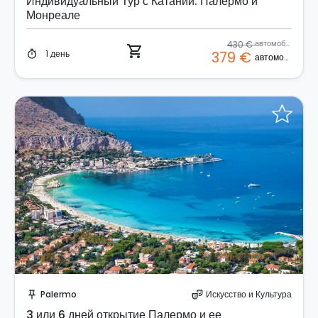
Индивидуальный Тур с Катании: Палермо и
Монреале
430 €
автомобиль
shopping_cart
1 день
379 €
timer
автомобиль
Отправить запрос!
Palermo
Искусство и Культура
push_pin
theater_comedy
3 или 6 дней открытие Палермо и ее