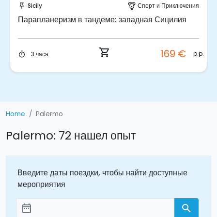
Спорт и Приключения
Palermo
paragliding
push_pin
изм в тандеме: западная Сицилия
Уличная еда: 
shopping_cart
169 €
p.p.
3 часа
timer
Home
Palermo
Palermo: 72 нашел опыт
Введите даты поездки, чтобы найти доступные
мероприятия
date_range
search
Aggiungi le date