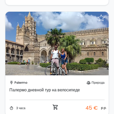
Забронируйте мгновенно!
Palermo
Природа
push_pin
forest
Палермо дневной тур на велосипеде
shopping_cart
45 €
p.p.
3 часа
timer