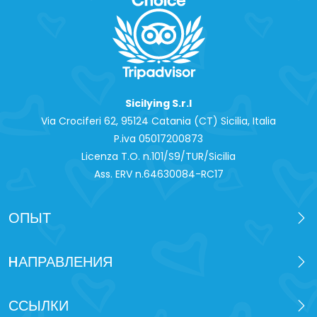
Sicilying S.r.l
Via Crociferi 62, 95124 Catania (CT) Sicilia, Italia
P.iva 0‍5017200873
Licenza T.O. n.101/S9/TUR/Sicilia
Ass. ERV n.64630084-RC17
ОПЫТ
HАПРАВЛЕНИЯ
ССЫЛКИ