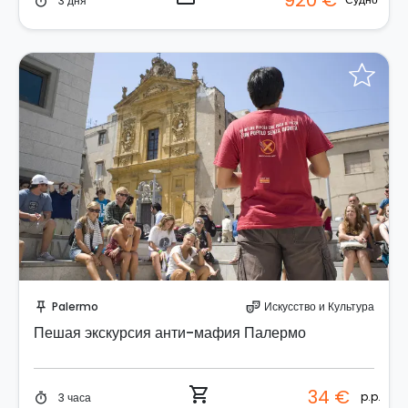
920 €
3 дня
timer
Забронируйте мгновенно!
Palermo
Искусство и Культура
push_pin
theater_comedy
Пешая экскурсия анти-мафия Палермо
shopping_cart
34 €
p.p.
3 часа
timer