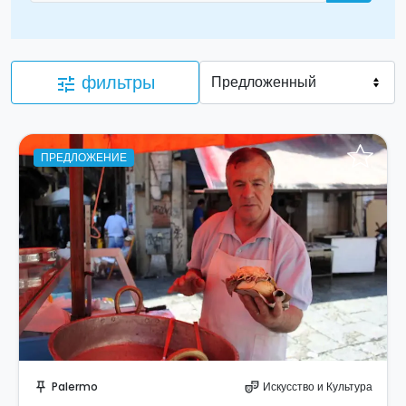
фильтры
tune
ПРЕДЛОЖЕНИЕ
Забронируйте мгновенно!
Palermo
Искусство и Культура
push_pin
theater_comedy