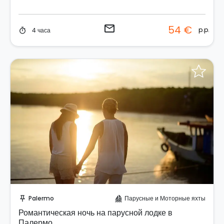
email
54 €
p.p.
4 часа
timer
Отправить запрос!
Palermo
Парусные и Моторные яхты
push_pin
sailing
Романтическая ночь на парусной лодке в
Палермо