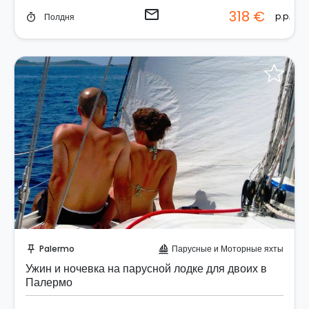
email
318 €
p.p.
Полдня
timer
Отправить запрос!
Palermo
Парусные и Моторные яхты
push_pin
sailing
Ужин и ночевка на парусной лодке для двоих в
Палермо