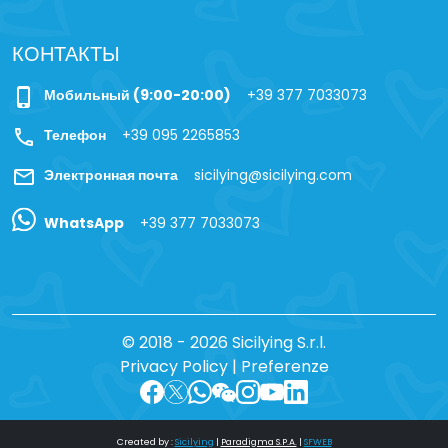
КОНТАКТЫ
phone_iphone
Мобильный (9:00-20:00)
+39 377 7033073
call
Телефон
+39 095 2265853
mail
Электронная почта
sicilying@sicilying.com
WhatsApp
+39 377 7033073
© 2018 - 2026 Sicilying S.r.l.
Privacy Policy
|
Preferenze
Created by :
Sicilying
|
Paradigma S.P.A.
|
SFWEB