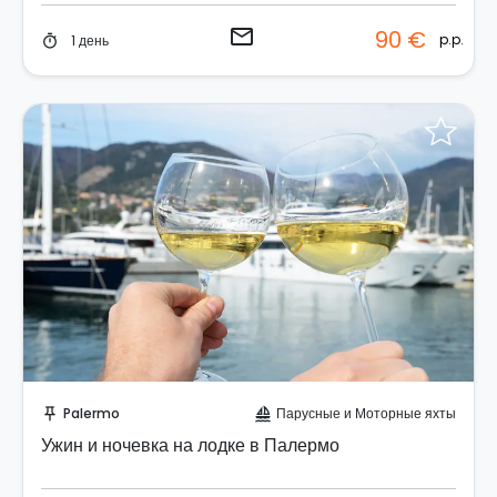
email
90 €
p.p.
1 день
timer
Отправить запрос!
Palermo
Парусные и Моторные яхты
push_pin
sailing
Ужин и ночевка на лодке в Палермо