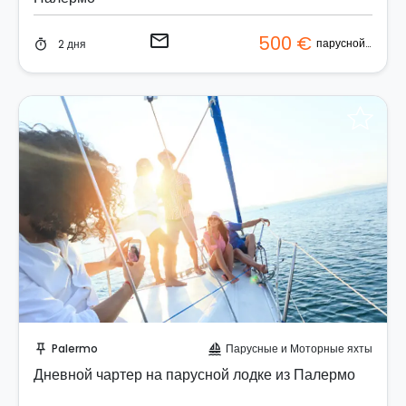
email
500 €
парусной лодке
2 дня
timer
Отправить запрос!
Palermo
Парусные и Моторные яхты
push_pin
sailing
Дневной чартер на парусной лодке из Палермо