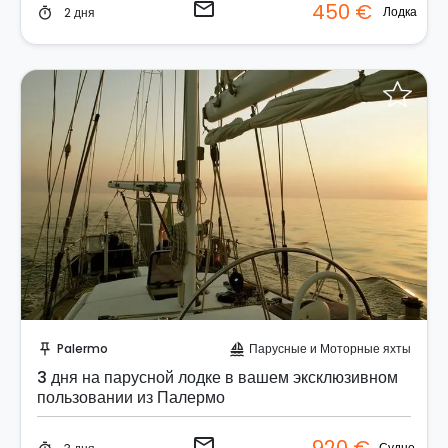
email
450 €
Лодка
2 дня
timer
Отправить запрос!
Palermo
Парусные и Моторные яхты
push_pin
sailing
3 дня на парусной лодке в вашем эксклюзивном
пользовании из Палермо
email
Судно