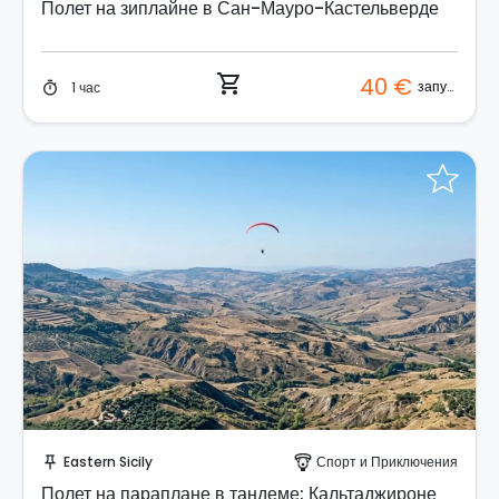
Полет на зиплайне в Сан-Мауро-Кастельверде
shopping_cart
40 €
запуск
1 час
timer
Забронируйте мгновенно!
Eastern Sicily
Спорт и Приключения
push_pin
paragliding
Полет на параплане в тандеме: Кальтаджироне