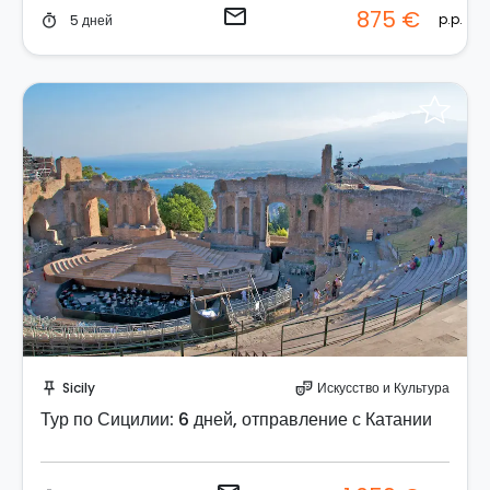
email
875 €
p.p.
5 дней
timer
Отправить запрос!
Sicily
Искусство и Культура
push_pin
theater_comedy
Тур по Сицилии: 6 дней, отправление с Катании