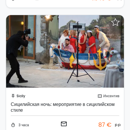
Отправить запрос!
Sicily
Инсентив
push_pin
confirmation_number
Сицилийская ночь: мероприятие в сицилийском
стиле
email
87 €
p.p.
3 часа
timer