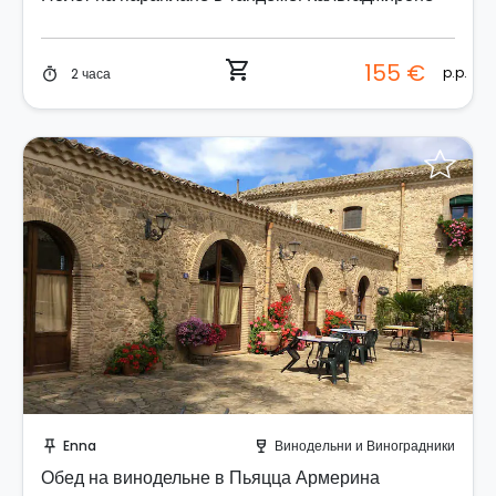
shopping_cart
155 €
p.p.
2 часа
timer
Забронируйте мгновенно!
Enna
Винодельни и Виноградники
push_pin
wine_bar
Обед на винодельне в Пьяцца Армерина