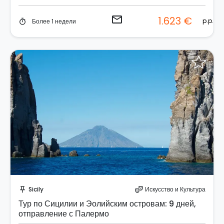
email
1.623 €
p.p.
Более 1 недели
timer
Отправить запрос!
Sicily
Искусство и Культура
push_pin
theater_comedy
Тур по Сицилии и Эолийским островам: 9 дней,
отправление с Палермо