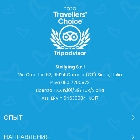
Sicilying S.r.l
Via Crociferi 62, 95124 Catania (CT) Sicilia, Italia
P.iva 0‍5017200873
Licenza T.O. n.101/S9/TUR/Sicilia
Ass. ERV n.64630084-RC17
ОПЫТ
HАПРАВЛЕНИЯ