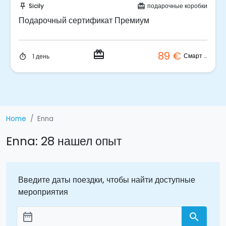
подарочные коробки
Sicily
под
push_pin
card_giftcard
м
Подарочный сертификат Эксклюзив
redeem
89 €
189
Смарт Бокс
1 день
timer
Home
Enna
Enna: 28 нашел опыт
Введите даты поездки, чтобы найти доступные
мероприятия
date_range
search
Aggiungi le date