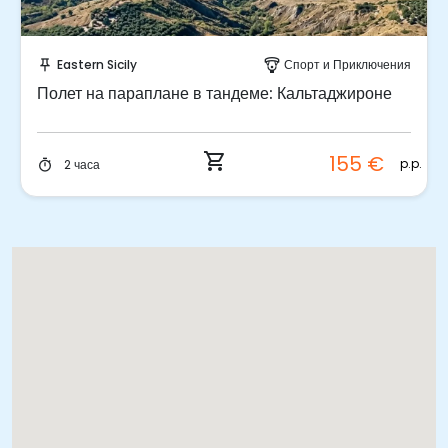
Забронируйте мгновенно!
Eastern Sicily
Спорт и Приключения
push_pin
paragliding
Полет на параплане в тандеме: Кальтаджироне
shopping_cart
155 €
p.p.
2 часа
timer