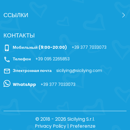
ССЫЛКИ
КОНТАКТЫ
phone_iphone
Мобильный (9:00-20:00)
+39 377 7033073
call
Телефон
+39 095 2265853
mail
Электронная почта
sicilying@sicilying.com
WhatsApp
+39 377 7033073
© 2018 - 2026 Sicilying S.r.l.
Privacy Policy
|
Preferenze