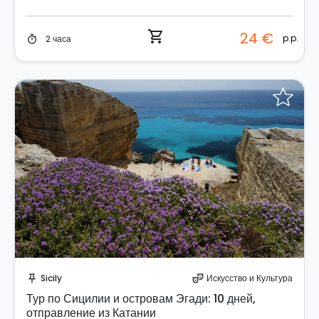
shopping_cart
24 €
p.p.
2 часа
timer
Отправить запрос!
Sicily
Искусство и Культура
push_pin
theater_comedy
Тур по Сицилии и островам Эгади: 10 дней,
отправление из Катании