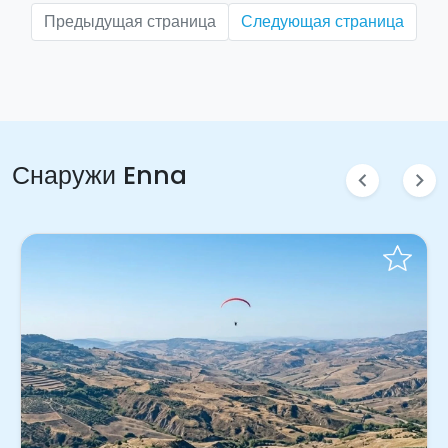
Предыдущая страница
Следующая страница
Снаружи Enna
chevron_left
chevron_right