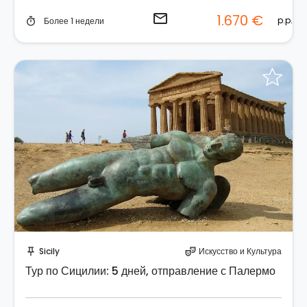
email
1.670 €
p.p.
Более 1 недели
timer
Отправить запрос!
Sicily
Искусство и Культура
push_pin
theater_comedy
Тур по Сицилии: 5 дней, отправление с Палермо