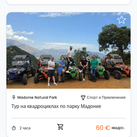
Забронируйте мгновенно!
Madonie Natural Park
Спорт и Приключения
push_pin
paragliding
Тур на квадроциклах по парку Мадоние
shopping_cart
60 €
квадроцикл
2 часа
timer