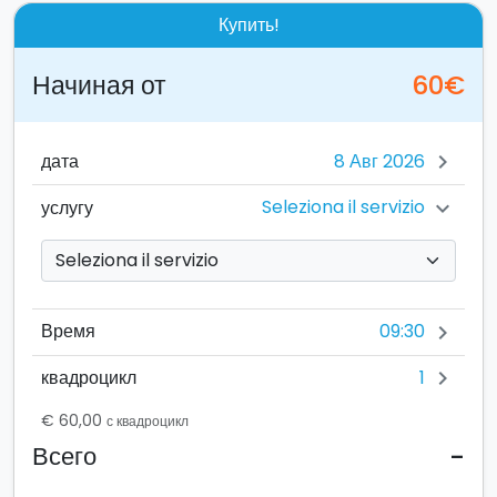
Купить!
Начиная от
60€
дата
chevron_right
Seleziona il servizio
услугу
chevron_right
09:30
Время
chevron_right
1
квадроцикл
chevron_right
€ 60,00
с квадроцикл
-
Всего