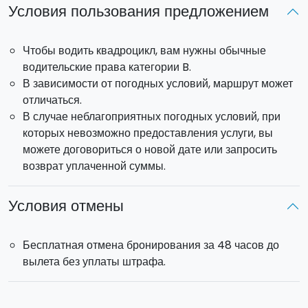
Условия пользования предложением
Продолжительность: 2 часа
Длина маршрута: 50 км
Чтобы водить квадроцикл, вам нужны обычные
Каждый квадроцикл рассчитан на двух человек.
водительские права категории B.
В зависимости от погодных условий, маршрут может
Чего вы ждёте? Присоединяйтесь к нам и
отличаться.
отправляйтесь в приключение!
В случае неблагоприятных погодных условий, при
которых невозможно предоставления услуги, вы
можете договориться о новой дате или запросить
возврат уплаченной суммы.
Условия отмены
Бесплатная отмена бронирования за 48 часов до
вылета без уплаты штрафа.