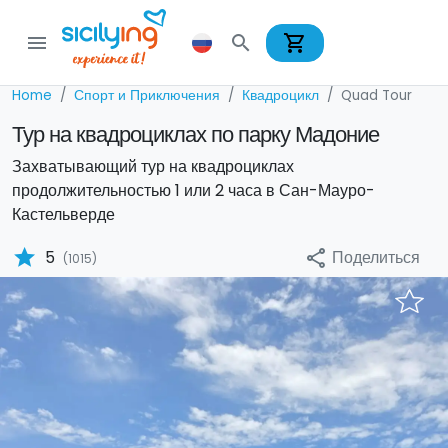
shopping_cart
menu
search
Home
Спорт и Приключения
Квадроцикл
Quad Tour
Тур на квадроциклах по парку Мадоние
Захватывающий тур на квадроциклах
продолжительностью 1 или 2 часа в Сан-Мауро-
Кастельверде
star
Поделиться
5
share
(1015)