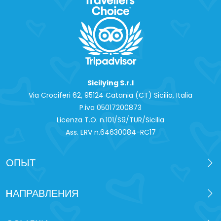
Sicilying S.r.l
Via Crociferi 62, 95124 Catania (CT) Sicilia, Italia
P.iva 0‍5017200873
Licenza T.O. n.101/S9/TUR/Sicilia
Ass. ERV n.64630084-RC17
ОПЫТ
HАПРАВЛЕНИЯ