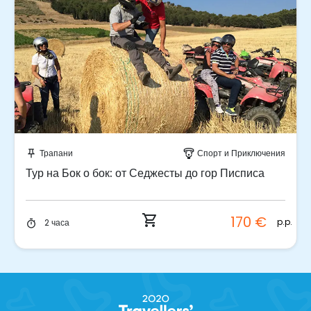
Забронируйте мгновенно!
Трапани
Спорт и Приключения
push_pin
paragliding
Тур на Бок о бок: от Седжесты до гор Писписа
shopping_cart
170 €
p.p.
2 часа
timer