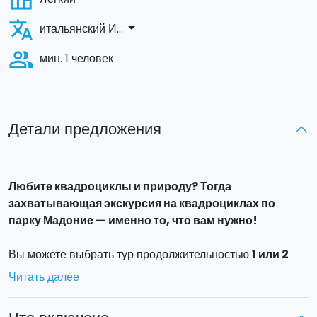
translate
arrow_drop_down
итальянский И...
people_alt
мин. 1 человек
Детали предложения
Любите квадроциклы и природу? Тогда
захватывающая экскурсия на квадроциклах по
парку Мадоние — именно то, что вам нужно!
Вы можете выбрать тур продолжительностью
1 или 2
часа
.
Читать далее
1-часовой тур