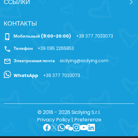
ССЫЛКИ
КОНТАКТЫ
phone_iphone
Мобильный (9:00-20:00)
+39 377 7033073
call
Телефон
+39 095 2265853
mail
Электронная почта
sicilying@sicilying.com
WhatsApp
+39 377 7033073
© 2018 - 2026 Sicilying S.r.l.
Privacy Policy
|
Preferenze