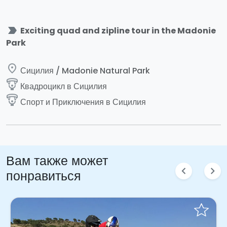
label_important
Exciting quad and zipline tour in the Madonie
Park
place
Сицилия / Madonie Natural Park
paragliding
Квадроцикл в Сицилия
paragliding
Спорт и Приключения в Сицилия
Вам также может
chevron_left
chevron_right
понравиться