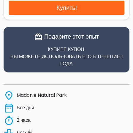
Купить!
Подарите этот опыт
card_giftcard
КУПИТЕ КУПОН
ВЫ МОЖЕТЕ ИСПОЛЬЗОВАТЬ ЕГО В ТЕЧЕНИЕ 1
ГОДА
place
Madonie Natural Park
date_range
Все дни
timer
2 часа
leaderboard
Легкий