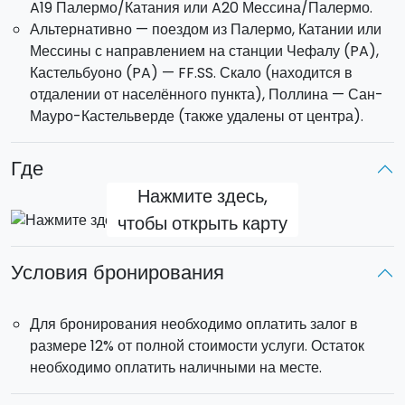
A19 Палермо/Катания или A20 Мессина/Палермо.
Альтернативно — поездом из Палермо, Катании или
2-часовой тур
Мессины с направлением на станции Чефалу (PA),
Кастельбуоно (PA) — FF.SS. Скало (находится в
Этот тур также начинается от
ущелья Тиберио
и
отдалении от населённого пункта), Поллина — Сан-
проходит по маршруту длиной около
50 км
. Вы
Мауро-Кастельверде (также удалены от центра).
проедете по смешанным участкам — через леса и
тропинки, населённые дикими животными, среди гор с
Где
дикой и суровой красотой.
Нажмите здесь,
После остановки для фотографий и кратких рассказов
чтобы открыть карту
гида вы отправитесь в обратный путь через
сердце
парка Мадоние
, наслаждаясь великолепными видами
Условия бронирования
геопарка и морскими панорамами. По дороге вы
увидите
зелёные леса
,
пробковые дубы
,
оливковые
рощи
, известные в регионе благодаря
Для бронирования необходимо оплатить залог в
высококачественному
маслу Olio di Crasta
, а также
размере 12% от полной стоимости услуги. Остаток
манные деревья
.
необходимо оплатить наличными на месте.
Время начала: 11:00 или 15:30