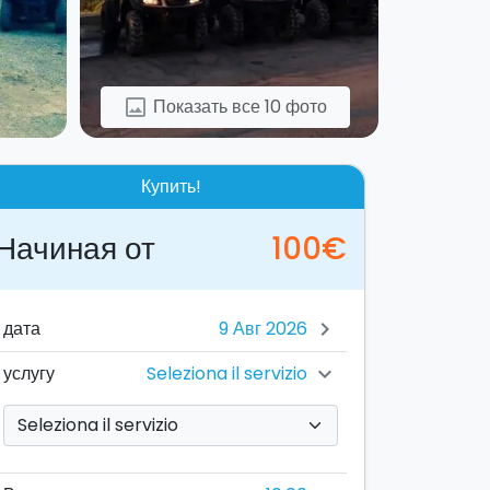
Показать все 10 фото
image
Купить!
Начиная от
100€
дата
chevron_right
Seleziona il servizio
услугу
chevron_right