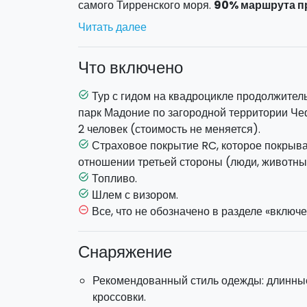
самого Тирренского моря.
90% маршрута п
дороге
, продолжительность маршрута - ок
Читать далее
двух человек.
Перед началом поездки вас ждет небольшой 
Что включено
покажут, как пользоваться квадроциклом. На
сопровождать 2 гида, держащие связь между
Тур с гидом на квадроцикле продолжитель
task_alt
закрывать колонну.
парк Мадоние по загородной территории Че
2 человек (стоимость не меняется).
Страховое покрытие RC, которое покрывае
task_alt
отношении третьей стороны (люди, животны
Топливо.
task_alt
Шлем с визором.
task_alt
Все, что не обозначено в разделе «включе
remove_circle_outline
Снаряжение
Рекомендованный стиль одежды: длинные
кроссовки.