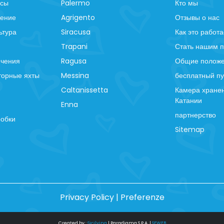
рсы
Palermo
Кто мы
ление
Agrigento
Отзывы о нас
ьтура
Siracusa
Как это работа
Trapani
Стать нашим 
ючения
Ragusa
Общие положе
торные яхты
Messina
бесплатный пу
Caltanissetta
Камера хранен
Катании
Enna
партнерство
робки
Sitemap
Privacy Policy
|
Preferenze
Created by :
Sicilying
|
Paradigma S.P.A.
|
SFWEB