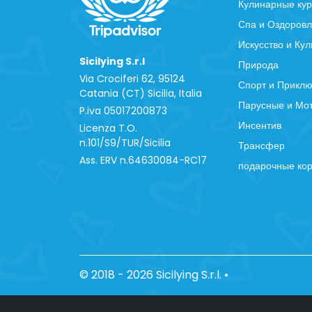
Кулинарные ку
Спа и Оздоров
Искусство и Кул
Sicilying S.r.l
Природа
Via Crociferi 62, 95124
Спорт и Прикл
Catania (CT) Sicilia, Italia
Парусные и Мо
P.iva 0‍5017200873
Инсентив
Licenza T.O.
n.101/S9/TUR/Sicilia
Трансфер
Ass. ERV n.64630084-RC17
подарочные ко
© 2018 - 2026 Sicilying S.r.l.
•