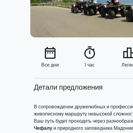
date_range
timer
leaderbo
Все дни
1 час
Легк
Детали предложения
В сопровождении дружелюбных и профессио
живописному маршруту невысокой сложности
Ваш путь будет проходить через разнообра
Чефалу
и природного заповедника Мадоние: