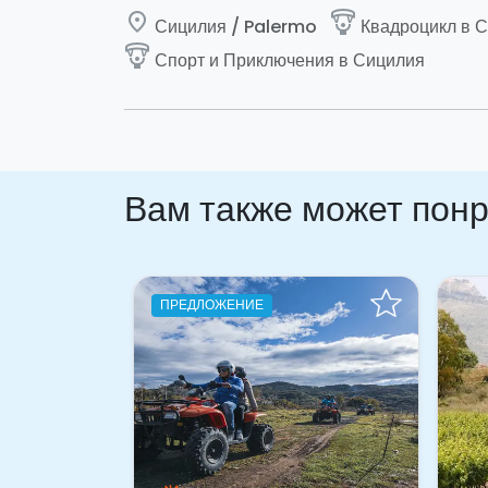
place
paragliding
Сицилия / Palermo
Квадроцикл в 
paragliding
Спорт и Приключения в Сицилия
Вам также может пон
ПРЕДЛОЖЕНИЕ