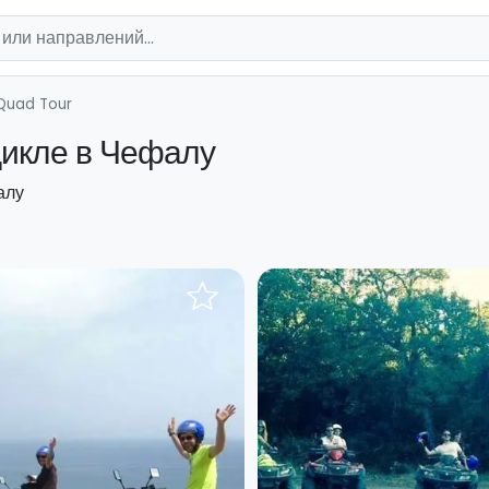
Quad Tour
икле в Чефалу
алу