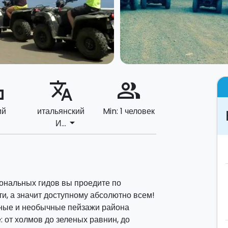
ard
translate
people_alt
ий
итальянский
Min: 1 человек
arrow_drop_down
И...
нальных гидов вы проедите по
, а значит доступному абсолютно всем!
зные и необычные пейзажи района
 от холмов до зеленых равнин, до