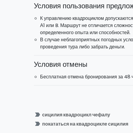
Условия пользования предло
К управлению квадроциклом допускаются 
А1 или B. Маршрут не отличается сложнос
определенного опыта или способностей.
В случае неблагоприятных погодных усло
проведения тура либо забрать деньги.
Условия отмены
Бесплатная отмена бронирования за 48 ч
label_important
сицилия квадроцикл чефалу
label_important
покататься на квадроцикле сицилия