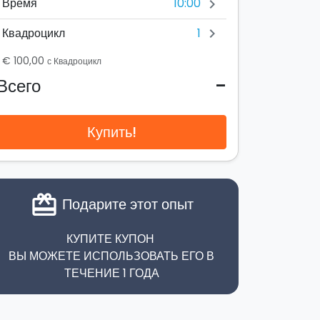
10:00
Время
chevron_right
1
Квадроцикл
chevron_right
€ 100,00
с Квадроцикл
-
Всего
Купить!
card_giftcard
Подарите этот опыт
КУПИТЕ КУПОН
ВЫ МОЖЕТЕ ИСПОЛЬЗОВАТЬ ЕГО В
ТЕЧЕНИЕ 1 ГОДА