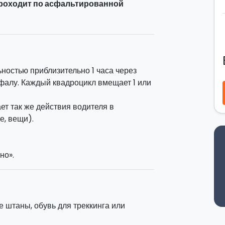
роходит по асфальтированной
оло
1 ч
. Каждый квадроцикл вмещает до
инструктаж, в ходе которого вам
 протяжении всего пути вас будут
 собой по рации, они будут открывать и
ностью приблизительно 1 часа через
фалу. Каждый квадроцикл вмещает 1 или
т так же действия водителя в
е, вещи).
но».
 штаны, обувь для треккинга или