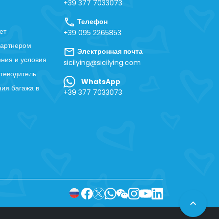
+39 377 7033073
call
Телефон
ет
+39 095 2265853
партнером
mail
Электронная почта
ния и условия
sicilying@sicilying.com
теводитель
WhatsApp
ия багажа в
+39 377 7033073
expand_less