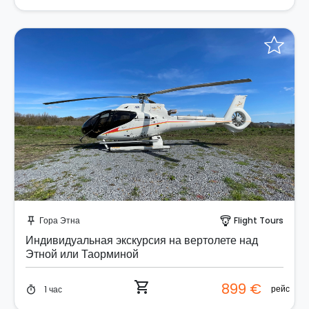
Забронируйте мгновенно!
Гора Этна
Flight Tours
push_pin
paragliding
Индивидуальная экскурсия на вертолете над
Этной или Таорминой
shopping_cart
899 €
рейс
1 час
timer