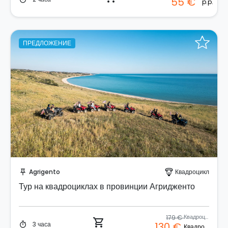
55 €
p.p.
ПРЕДЛОЖЕНИЕ
Забронируйте мгновенно!
Agrigento
Квадроцикл
push_pin
paragliding
Тур на квадроциклах в провинции Агридженто
179 €
Квадроцикл
shopping_cart
3 часа
130 €
timer
Квадроцикл