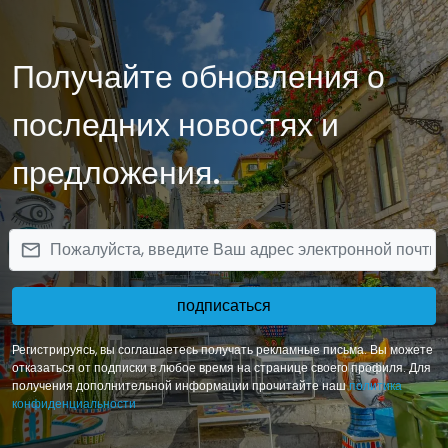
Sicilying.com, чем можно заняться на Сицилии, и превратите свой
отдых в настоящее приключение!
Получайте обновления о
последних новостях и
предложения.
email
подписаться
Регистрируясь, вы соглашаетесь получать рекламные письма. Вы можете
отказаться от подписки в любое время на странице своего профиля. Для
получения дополнительной информации прочитайте наш
политика
конфиденциальности