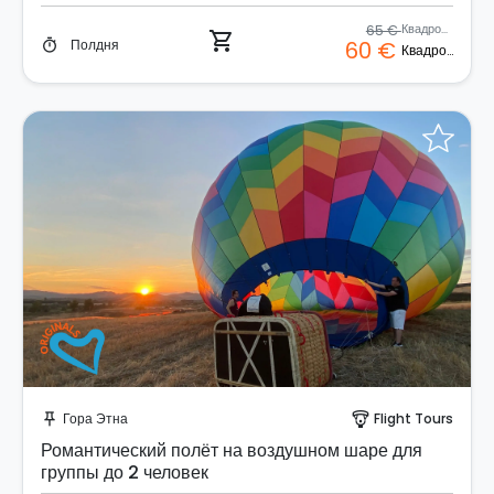
65 €
Квадроцикл
shopping_cart
Полдня
60 €
timer
Квадроцикл
Забронируйте мгновенно!
Гора Этна
Flight Tours
push_pin
paragliding
Романтический полёт на воздушном шаре для
группы до 2 человек