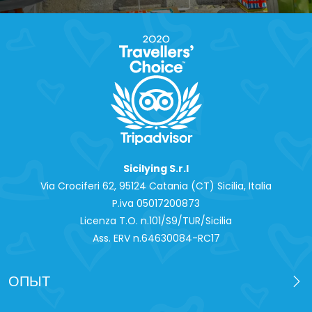
Sicilying S.r.l
Via Crociferi 62, 95124 Catania (CT) Sicilia, Italia
P.iva 0‍5017200873
Licenza T.O. n.101/S9/TUR/Sicilia
Ass. ERV n.64630084-RC17
ОПЫТ