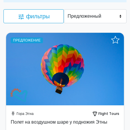
фильтры
tune
ПРЕДЛОЖЕНИЕ
Забронируйте мгновенно!
Гора Этна
Flight Tours
push_pin
paragliding
Полет на воздушном шаре у подножия Этны