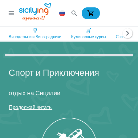
shopping_cart
menu
search
wine_bar
soup_kitchen
spa
chevron_right
Винодельни и Виноградники
Кулинарные курсы
Спа и Оздо
Спорт и Приключения
отдых на Сицилии
Продолжай читать.