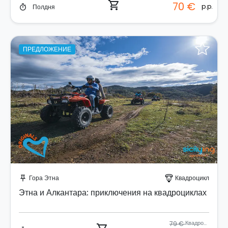
shopping_cart
70 €
p.p.
Полдня
timer
ПРЕДЛОЖЕНИЕ
Забронируйте мгновенно!
Гора Этна
Квадроцикл
push_pin
paragliding
Этна и Алкантара: приключения на квадроциклах
79 €
Квадроцикл