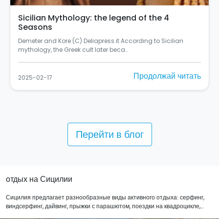
In Palermo there's the most beautiful mural in
Italy
Si chiama "Rusulia" ed è al primo posto tra i murales dello
Street Art Cities del 2024 (C) Balarm…
Продолжай читать
2025-02-10
Перейти в блог
отдых на Сицилии
Сицилия предлагает разнообразные виды активного отдыха: серфинг,
виндсерфинг, дайвинг, прыжки с парашютом, поездки на квадроцикле,
страйкбол, кайтсерфинг и многое другое! Узнайте на нашем сайте