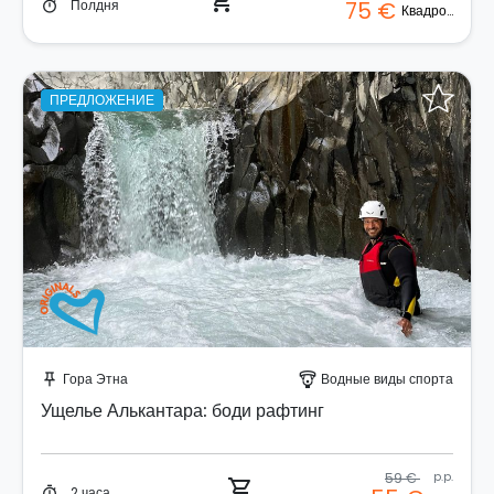
shopping_cart
Полдня
75 €
timer
Квадроцикл
ПРЕДЛОЖЕНИЕ
Забронируйте мгновенно!
Гора Этна
Водные виды спорта
push_pin
paragliding
Ущелье Алькантара: боди рафтинг
59 €
p.p.
shopping_cart
2 часа
timer