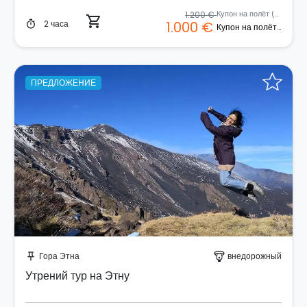
1.200 €
Купон на полёт (2 человека)
shopping_cart
2 часа
1.000 €
timer
Купон на полёт (2 человека)
ПРЕДЛОЖЕНИЕ
Забронируйте мгновенно!
Гора Этна
внедорожный
push_pin
paragliding
Утрений тур на Этну