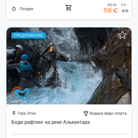
60 €
p.p.
shopping_cart
Полдня
59 €
timer
p.p.
ПРЕДЛОЖЕНИЕ
Забронируйте мгновенно!
Гора Этна
Водные виды спорта
push_pin
paragliding
Боди рафтинг на реке Алькантара