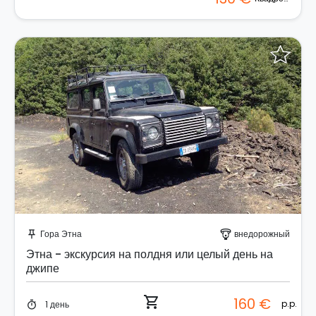
Забронируйте мгновенно!
Гора Этна
внедорожный
push_pin
paragliding
Этна - экскурсия на полдня или целый день на
джипе
shopping_cart
160 €
p.p.
1 день
timer