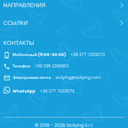
HАПРАВЛЕНИЯ
ССЫЛКИ
КОНТАКТЫ
phone_iphone
Мобильный (9:00-20:00)
+39 377 7033073
call
Телефон
+39 095 2265853
mail
Электронная почта
sicilying@sicilying.com
WhatsApp
+39 377 7033073
© 2018 - 2026 Sicilying S.r.l.