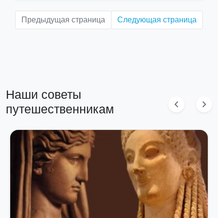
Предыдущая страница
Следующая страница
Наши советы
chevron_left
chevron_right
путешественникам