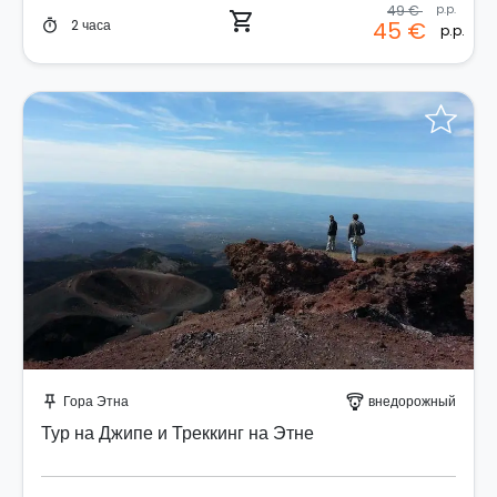
49 €
p.p.
shopping_cart
2 часа
45 €
timer
p.p.
Забронируйте мгновенно!
Гора Этна
внедорожный
push_pin
paragliding
Тур на Джипе и Треккинг на Этне