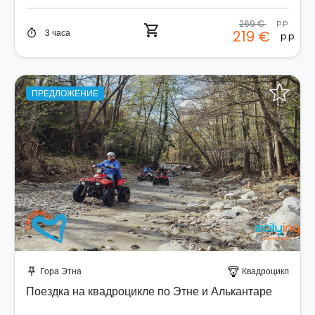
269 €
p.p.
shopping_cart
3 часа
219 €
timer
p.p.
ПРЕДЛОЖЕНИЕ
Забронируйте мгновенно!
Гора Этна
Квадроцикл
push_pin
paragliding
Поездка на квадроцикле по Этне и Алькантаре