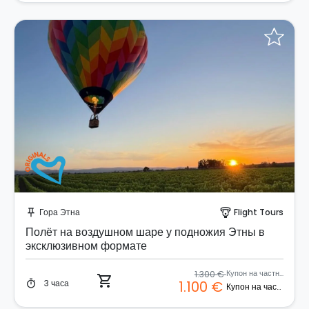
Забронируйте мгновенно!
Гора Этна
Flight Tours
push_pin
paragliding
Полёт на воздушном шаре у подножия Этны в
эксклюзивном формате
1.300 €
Купон на частный полёт
shopping_cart
3 часа
1.100 €
timer
Купон на частный полёт