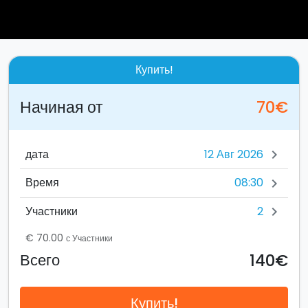
Купить!
Начиная от
70€
дата
chevron_right
08:30
Время
chevron_right
2
Участники
chevron_right
€ 70.00
с Участники
140€
Всего
Купить!