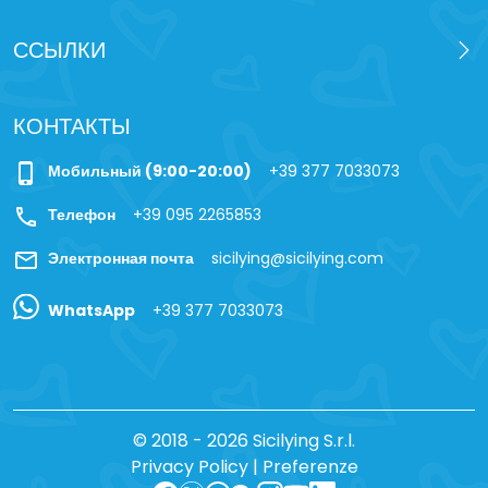
ССЫЛКИ
КОНТАКТЫ
phone_iphone
Мобильный (9:00-20:00)
+39 377 7033073
call
Телефон
+39 095 2265853
mail
Электронная почта
sicilying@sicilying.com
WhatsApp
+39 377 7033073
© 2018 - 2026 Sicilying S.r.l.
Privacy Policy
|
Preferenze