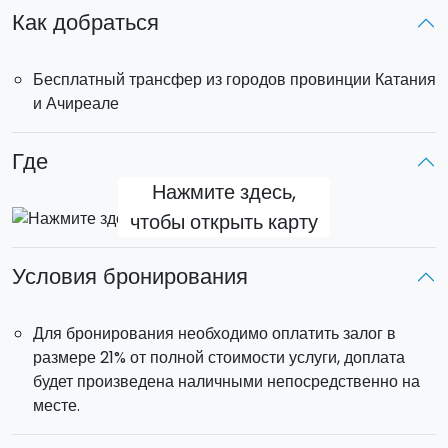
с нашими опытными гидами в удобной для вас форме.
Как добраться
Бесплатный трансфер из городов провинции Катания
и Ачиреале
Выезд
в 8:30
В
озвращение
в 15:00.
Где
Трансфер с отеля
: входит в стоимость для тех, кто
проживает в пределах муниципалитетов Катания и
Нажмите здесь,
Ачиреале.
чтобы открыть карту
Каждый джип вмещает
максимум 5 человек
(джип не
Условия бронирования
предусмотрен для индивидуального трансфера).
Для бронирования необходимо оплатить залог в
размере 21% от полной стоимости услуги, доплата
будет произведена наличными непосредственно на
месте.