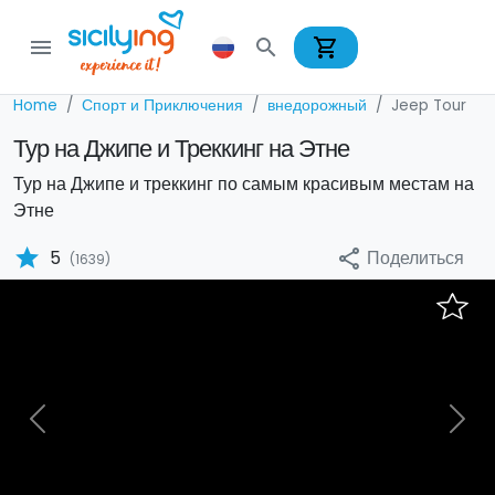
shopping_cart
menu
search
Home
Спорт и Приключения
внедорожный
Jeep Tour
Тур на Джипе и Треккинг на Этне
Тур на Джипе и треккинг по самым красивым местам на
Этне
star
Поделиться
5
share
(1639)
Previous
Nex