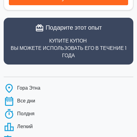
Подарите этот опыт
card_giftcard
КУПИТЕ КУПОН
ВЫ МОЖЕТЕ ИСПОЛЬЗОВАТЬ ЕГО В ТЕЧЕНИЕ 1
ГОДА
place
Гора Этна
date_range
Все дни
timer
Полдня
leaderboard
Легкий