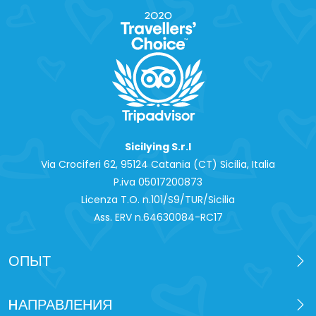
Sicilying S.r.l
Via Crociferi 62, 95124 Catania (CT) Sicilia, Italia
P.iva 0‍5017200873
Licenza T.O. n.101/S9/TUR/Sicilia
Ass. ERV n.64630084-RC17
ОПЫТ
HАПРАВЛЕНИЯ