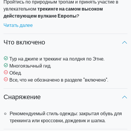
Пройтись по природным тропам и принять участие в
увлекательном
трекинге на самом высоком
действующем вулкане Европы
?
Читать далее
Примите участие
в нашем
джип-туре и треккинге по
Этне!
Что включено
Приключение начинается с
трансфера
от вашего места
проживания в городах Катания и Ачиреале. Вы
направитесь в сторону
Рифуджио Сапиенца
, на южной
Тур на джипе и треккинг на полдня по Этне.
task_alt
стороне Этны, откуда начнете
поход
Многоязычный гид.
task_alt
продолжительностью около 1 часа. Вы сможете
Обед.
remove_circle_outline
полюбоваться древними
изверженными кратерами
и
Все, что не обозначено в разделе "включено".
remove_circle_outline
впечатляющей
Валле-дель-Бове
, большой
естественной долиной лавы, расположенной на
Снаряжение
восточной стороне Этны.
Вы продолжите тур, посетив увлекательную
пещеру с
Рекомендуемый стиль одежды: закрытая обувь для
потоками лавы.
треккинга или кроссовки, дождевик и шапка.
Выберите этот тур, чтобы открыть для себя Этну