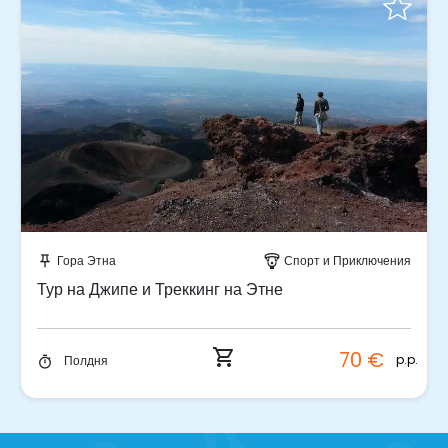
Забронируйте мгновенно!
Гора Этна
Спорт и Приключения
push_pin
paragliding
Тур на Джипе и Треккинг на Этне
shopping_cart
70 €
p.p.
Полдня
timer