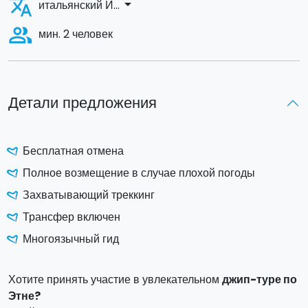
translate
arrow_drop_down
итальянский И...
people_alt
мин. 2 человек
Детали предложения
Бесплатная отмена
Полное возмещение в случае плохой погоды
Захватывающий треккинг
Трансфер включен
Многоязычный гид
Хотите принять участие в увлекательном
джип-туре по
Этне?