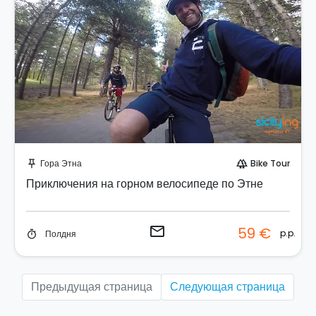
Отправить запрос!
Гора Этна
Bike Tour
push_pin
forest
Приключения на горном велосипеде по Этне
email
59 €
p.p.
Полдня
timer
Предыдущая страница
Следующая страница