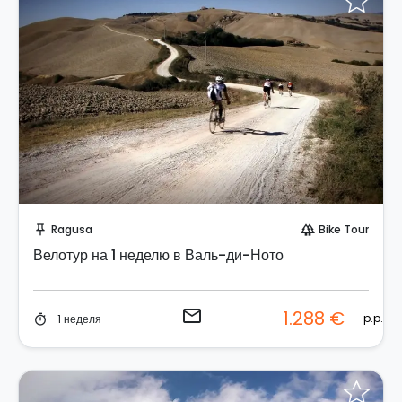
Отправить запрос!
Ragusa
Bike Tour
push_pin
forest
Велотур на 1 неделю в Валь-ди-Ното
email
1.288 €
p.p.
1 неделя
timer