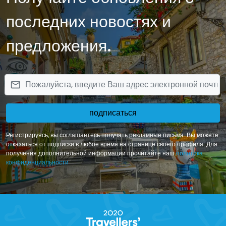
последних новостях и
предложения.
email
подписаться
Регистрируясь, вы соглашаетесь получать рекламные письма. Вы можете
отказаться от подписки в любое время на странице своего профиля. Для
получения дополнительной информации прочитайте наш
политика
конфиденциальности