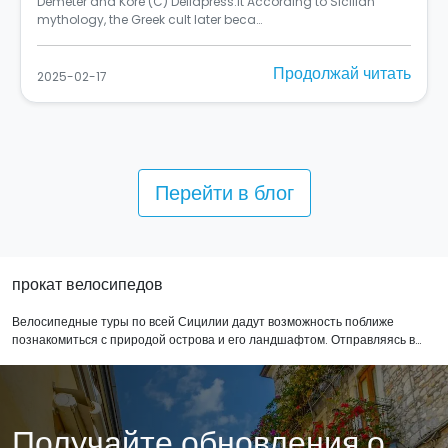
Si chiama "Rusulia" ed è al primo posto tra i murales dello
Street Art Cities del 2024 (C) Balarm…
Продолжай читать
2025-02-10
Перейти в блог
прокат велосипедов
Велосипедные туры по всей Сицилии дадут возможность поближе
познакомиться с природой острова и его ландшафтом. Отправляясь в
путешествие на велосипеде, вы так же узнаете больше о культуре и
архитектурных традициях сицилийцев. На сайте представлены
предложения нескольких наших партнеров, благодаря чему,
велопутешествия можно совершить практически по всем частям острова.
Получайте обновления о