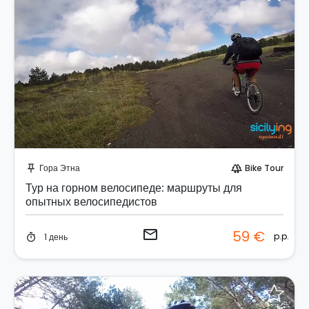
Отправить запрос!
Гора Этна
Bike Tour
push_pin
forest
Тур на горном велосипеде: маршруты для
опытных велосипедистов
email
59 €
p.p.
1 день
timer