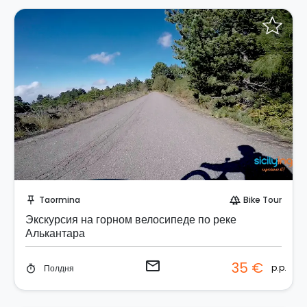
Отправить запрос!
Taormina
Bike Tour
push_pin
forest
Экскурсия на горном велосипеде по реке
Алькантара
email
35 €
p.p.
Полдня
timer