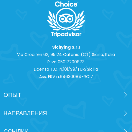
Sicilying S.r.l
Via Crociferi 62, 95124 Catania (CT) Sicilia, Italia
P.iva 0‍5017200873
Licenza T.O. n.101/S9/TUR/Sicilia
Ass. ERV n.64630084-RC17
ОПЫТ
HАПРАВЛЕНИЯ
ССЫЛКИ