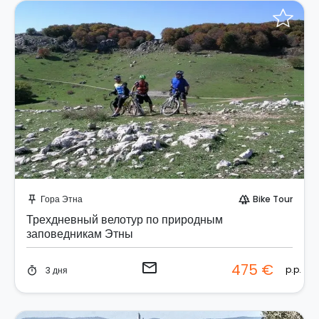
Отправить запрос!
Гора Этна
Bike Tour
push_pin
forest
Трехдневный велотур по природным
заповедникам Этны
email
475 €
p.p.
3 дня
timer