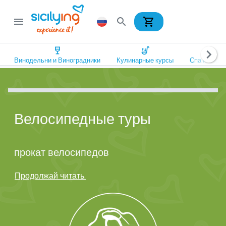
shopping_cart
menu
search
wine_bar
soup_kitchen
spa
chevron_right
Винодельни и Виноградники
Кулинарные курсы
Спа и Оздо
Велосипедные туры
прокат велосипедов
Продолжай читать.