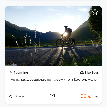
Отправить запрос!
Taormina
Bike Tour
push_pin
forest
Тур на квадроциклах по Таормине и Кастельмоле
email
50 €
p.p.
3 часа
timer