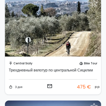
Отправить запрос!
Central Sicily
Bike Tour
push_pin
forest
Трехдневный велотур по центральной Сицилии
email
475 €
p.p.
3 дня
timer