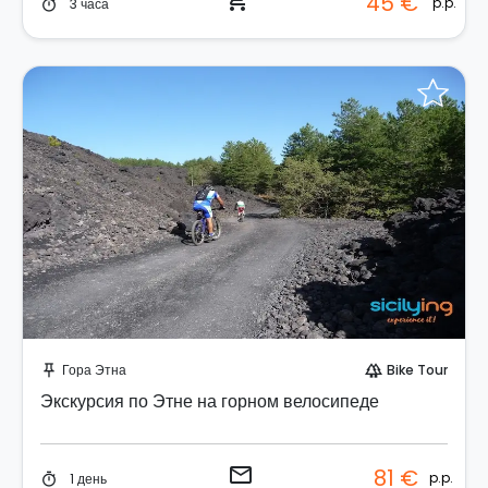
shopping_cart
45 €
p.p.
3 часа
timer
Отправить запрос!
Гора Этна
Bike Tour
push_pin
forest
Экскурсия по Этне на горном велосипеде
email
81 €
p.p.
1 день
timer