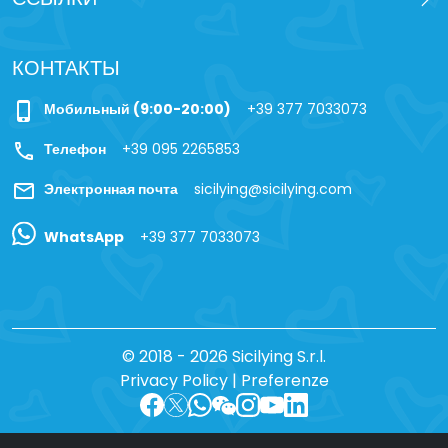
КОНТАКТЫ
phone_iphone
Мобильный (9:00-20:00)
+39 377 7033073
call
Телефон
+39 095 2265853
mail
Электронная почта
sicilying@sicilying.com
WhatsApp
+39 377 7033073
© 2018 - 2026 Sicilying S.r.l.
Privacy Policy
|
Preferenze