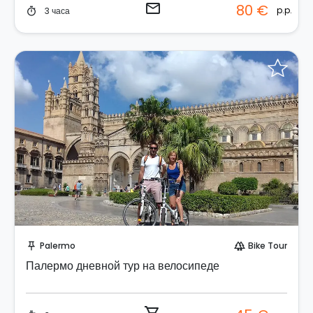
email
80 €
p.p.
3 часа
timer
Забронируйте мгновенно!
Palermo
Bike Tour
push_pin
forest
Палермо дневной тур на велосипеде