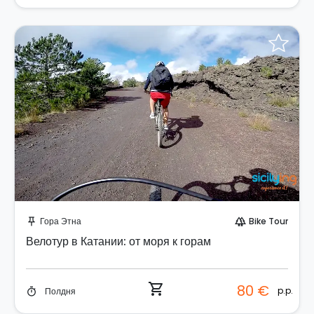
Забронируйте мгновенно!
Гора Этна
Bike Tour
push_pin
forest
Велотур в Катании: от моря к горам
shopping_cart
80 €
p.p.
Полдня
timer