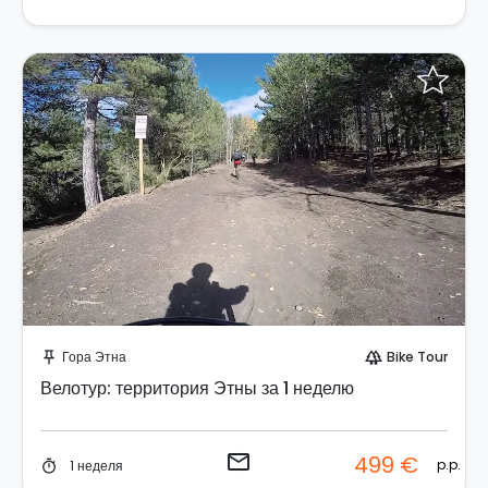
Отправить запрос!
Гора Этна
Bike Tour
push_pin
forest
Велотур: территория Этны за 1 неделю
email
499 €
p.p.
1 неделя
timer