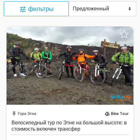
фильтры
tune
Отправить запрос!
Гора Этна
Bike Tour
push_pin
forest
Велосипедный тур по Этне на большой высоте: в
стоимость включен трансфер