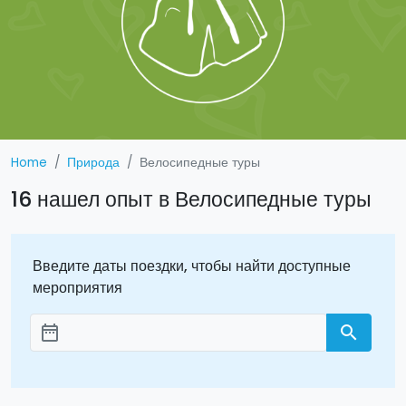
Home
Природа
Велосипедные туры
16 нашел опыт в Велосипедные туры
Введите даты поездки, чтобы найти доступные
мероприятия
date_range
search
Aggiungi le date