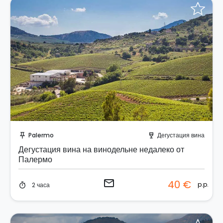
Отправить запрос!
Palermo
Дегустация вина
push_pin
wine_bar
Дегустация вина на винодельне недалеко от
Палермо
email
40 €
p.p.
2 часа
timer