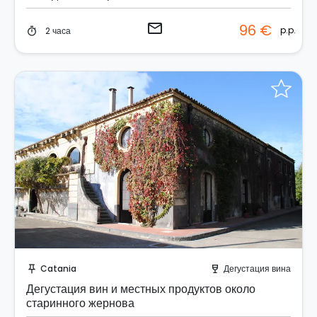
email
96 €
p.p.
2 часа
timer
Забронируйте мгновенно!
Catania
Дегустация вина
push_pin
wine_bar
Дегустация вин и местных продуктов около
старинного жернова