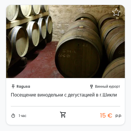
Забронируйте мгновенно!
Ragusa
Винный курорт
push_pin
wine_bar
Посещение винодельни с дегустацией в г.Шикли
shopping_cart
15 €
p.p.
1 час
timer