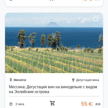
Забронируйте мгновенно!
Messina
Дегустация вина
push_pin
wine_bar
Мессина: Дегустация вин на винодельне с видом
на Эолийские острова
shopping_cart
55 €
p.p.
2 часа
timer