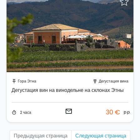
Отправить запрос!
Гора Этна
Дегустация вина
push_pin
wine_bar
Дегустация вин на винодельне на склонах Этны
email
30 €
p.p.
2 часа
timer
Предыдущая страница
Следующая страница