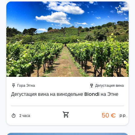
Забронируйте мгновенно!
Гора Этна
Дегустация вина
push_pin
wine_bar
Дегустация вина на винодельне Biondi на Этне
shopping_cart
50 €
p.p.
2 часа
timer