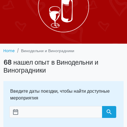
Home
Винодельни и Виноградники
68 нашел опыт в Винодельни и
Виноградники
Введите даты поездки, чтобы найти доступные
мероприятия
date_range
search
Aggiungi le date