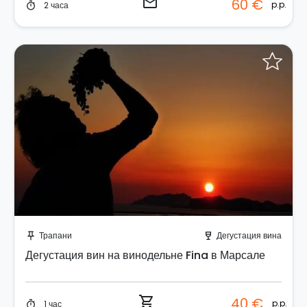
email
60 €
p.p.
2 часа
timer
Забронируйте мгновенно!
Трапани
Дегустация вина
push_pin
wine_bar
Дегустация вин на винодельне Fina в Марсале
shopping_cart
40 €
p.p.
1 час
timer