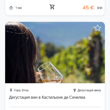
shopping_cart
45 €
p.p.
1 час
timer
Забронируйте мгновенно!
Гора Этна
Дегустация вина
push_pin
wine_bar
Дегустация вин в Кастильоне ди Сичилиа