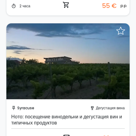
shopping_cart
55 €
p.p.
2 часа
timer
Отправить запрос!
Syracuse
Дегустация вина
push_pin
wine_bar
Ното: посещение винодельни и дегустация вин и
типичных продуктов