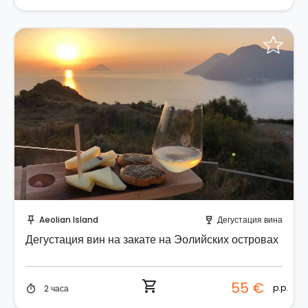
Забронируйте мгновенно!
Aeolian Island
Дегустация вина
push_pin
wine_bar
Дегустация вин на закате на Эолийских островах
shopping_cart
55 €
p.p.
2 часа
timer