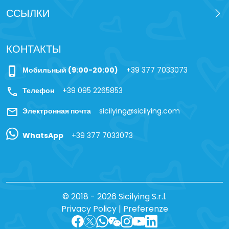
ССЫЛКИ
КОНТАКТЫ
phone_iphone
Мобильный (9:00-20:00)
+39 377 7033073
call
Телефон
+39 095 2265853
mail
Электронная почта
sicilying@sicilying.com
WhatsApp
+39 377 7033073
© 2018 - 2026 Sicilying S.r.l.
Privacy Policy
|
Preferenze