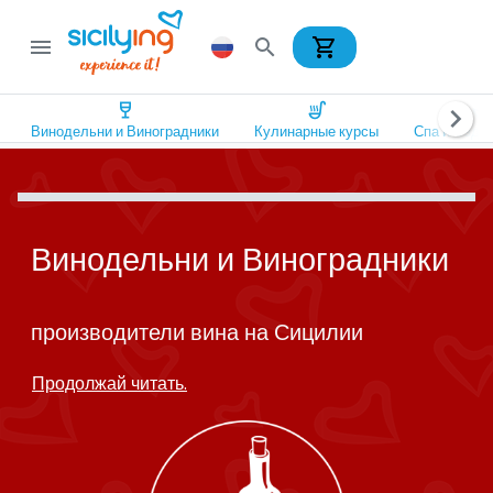
shopping_cart
menu
search
wine_bar
soup_kitchen
spa
chevron_right
Винодельни и Виноградники
Кулинарные курсы
Спа и Оздо
Винодельни и Виноградники
производители вина на Сицилии
Продолжай читать.