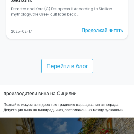
Italy
Si chiama "Rusulia" ed è al primo posto tra i murales dello
Street Art Cities del 2024 (C) Balarm…
Продолжай читать
2025-02-10
Перейти в блог
производители вина на Сицилии
Познайте искусство и древнюю традицию выращивания винограда.
Дегустация вина на виноградниках, расположенных между вулканом и
морем, подарит возможность не только попробовать изысканные вина
Сицилии, но и насладиться красивейшими пейзажами. Мы представляем
вам подборку мест, где вместе с дегустацией вина вам предложат блюда
традиционной сицилийской кухни, где вы можете заказать обед или