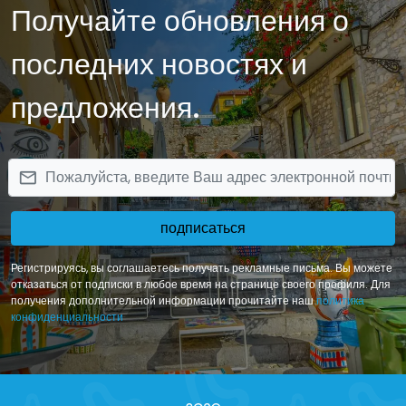
Получайте обновления о
праздничный ужин в сопровождении лучших местных вин. Так же можно
выбрать винный курорт, чтобы провести выходные на природе среди
виноградников или даже несколько дней, культивируя виноград, и
последних новостях и
наслаждаясь типичной сицилийской атмосферой.
предложения.
email
подписаться
Регистрируясь, вы соглашаетесь получать рекламные письма. Вы можете
отказаться от подписки в любое время на странице своего профиля. Для
получения дополнительной информации прочитайте наш
политика
конфиденциальности