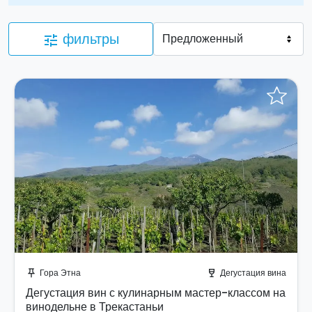
фильтры
tune
Отправить запрос!
Гора Этна
Дегустация вина
push_pin
wine_bar
Дегустация вин с кулинарным мастер-классом на
винодельне в Трекастаньи