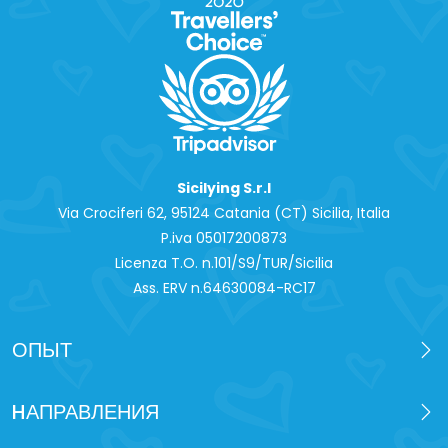
Sicilying S.r.l
Via Crociferi 62, 95124 Catania (CT) Sicilia, Italia
P.iva 0‍5017200873
Licenza T.O. n.101/S9/TUR/Sicilia
Ass. ERV n.64630084-RC17
ОПЫТ
HАПРАВЛЕНИЯ