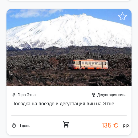
Забронируйте мгновенно!
Гора Этна
Дегустация вина
push_pin
wine_bar
Поездка на поезде и дегустация вин на Этне
shopping_cart
135 €
p.p.
1 день
timer