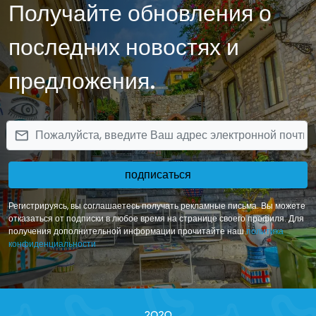
Получайте обновления о
отпуске!
последних новостях и
предложения.
email
подписаться
Регистрируясь, вы соглашаетесь получать рекламные письма. Вы можете
отказаться от подписки в любое время на странице своего профиля. Для
получения дополнительной информации прочитайте наш
политика
конфиденциальности