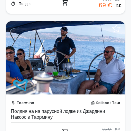
shopping_cart
Полдня
69 €
timer
p.p.
Забронируйте мгновенно!
Taormina
Sailboat Tour
push_pin
sailing
Полдня на на парусной лодке из Джардини
Наксос в Таормину
95 €
p.p.