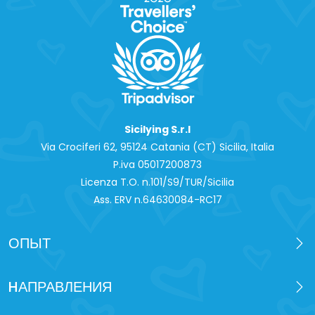
Sicilying S.r.l
Via Crociferi 62, 95124 Catania (CT) Sicilia, Italia
P.iva 0‍5017200873
Licenza T.O. n.101/S9/TUR/Sicilia
Ass. ERV n.64630084-RC17
ОПЫТ
HАПРАВЛЕНИЯ