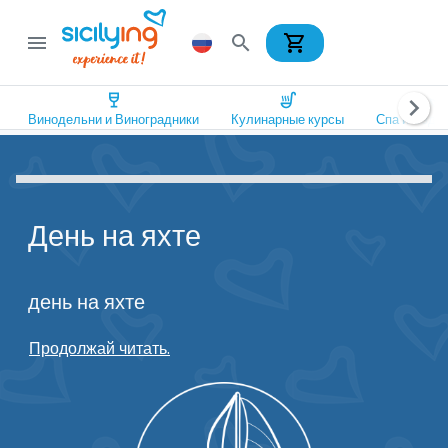
shopping_cart
menu
search
wine_bar
soup_kitchen
spa
chevron_right
Винодельни и Виноградники
Кулинарные курсы
Спа и Оздо
День на яхте
день на яхте
Продолжай читать.