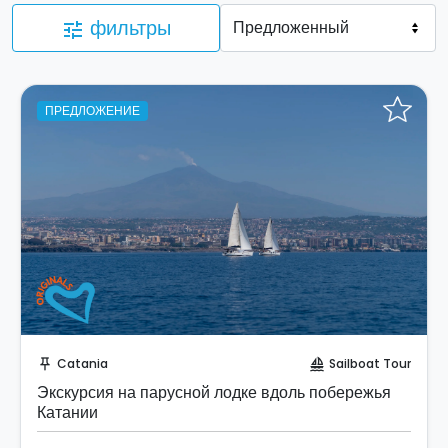
фильтры
tune
ПРЕДЛОЖЕНИЕ
Забронируйте мгновенно!
Catania
Sailboat Tour
push_pin
sailing
Экскурсия на парусной лодке вдоль побережья
Катании