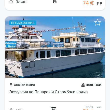
shopping_cart
Полдня
74 €
timer
p.p.
ПРЕДЛОЖЕНИЕ
Забронируйте мгновенно!
Aeolian Island
Boat Tour
push_pin
sailing
Экскурсия по Панареи и Стромболи ночью
65 €
p.p.
shopping_cart