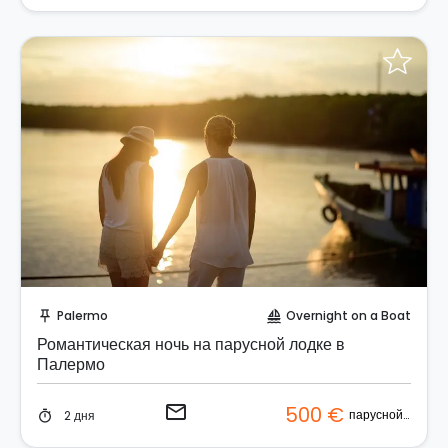
Отправить запрос!
Palermo
Overnight on a Boat
push_pin
sailing
Романтическая ночь на парусной лодке в
Палермо
email
500 €
парусной лодке
2 дня
timer