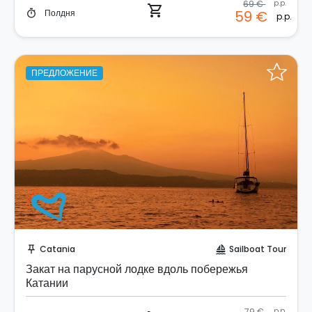
69 €
p.p.
shopping_cart
Полдня
59 €
timer
p.p.
ПРЕДЛОЖЕНИЕ
Забронируйте мгновенно!
Catania
Sailboat Tour
push_pin
sailing
Закат на парусной лодке вдоль побережья
Катании
79 €
p.p.