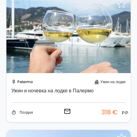
Отправить запрос!
Palermo
Ужин на лодке
push_pin
sailing
Ужин и ночевка на лодке в Палермо
email
318 €
p.p.
Полдня
timer