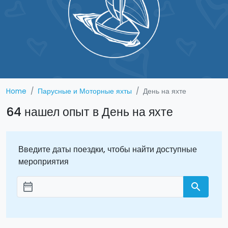
Home
Парусные и Моторные яхты
День на яхте
64 нашел опыт в День на яхте
Введите даты поездки, чтобы найти доступные
мероприятия
date_range
search
Aggiungi le date