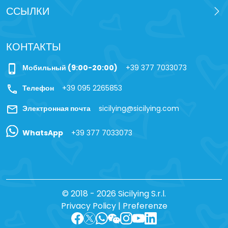
ССЫЛКИ
КОНТАКТЫ
phone_iphone
Мобильный (9:00-20:00)
+39 377 7033073
call
Телефон
+39 095 2265853
mail
Электронная почта
sicilying@sicilying.com
WhatsApp
+39 377 7033073
© 2018 - 2026 Sicilying S.r.l.
Privacy Policy
|
Preferenze