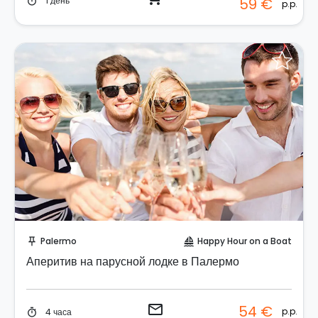
1 день
59 €
timer
p.p.
Отправить запрос!
Palermo
Happy Hour on a Boat
push_pin
sailing
Аперитив на парусной лодке в Палермо
email
54 €
p.p.
4 часа
timer