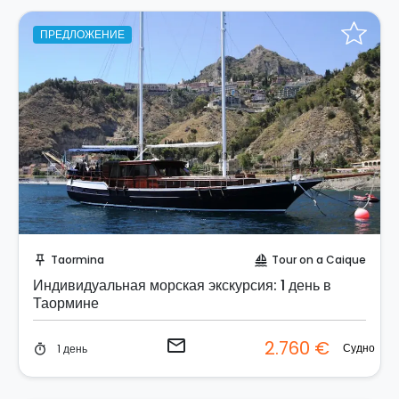
ПРЕДЛОЖЕНИЕ
Отправить запрос!
Taormina
Tour on a Caique
push_pin
sailing
Индивидуальная морская экскурсия: 1 день в
Таормине
email
2.760 €
Судно
1 день
timer