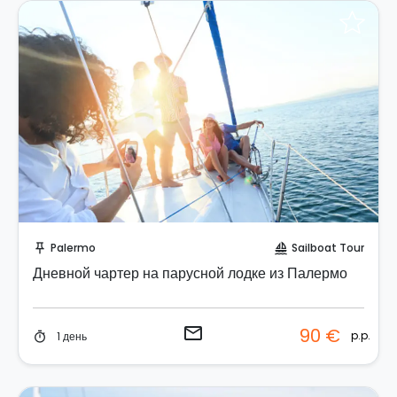
Отправить запрос!
Palermo
Sailboat Tour
push_pin
sailing
Дневной чартер на парусной лодке из Палермо
email
90 €
p.p.
1 день
timer