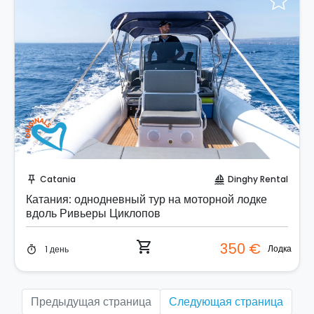
Забронируйте мгновенно!
Catania
Dinghy Rental
push_pin
sailing
Катания: однодневный тур на моторной лодке
вдоль Ривьеры Циклопов
shopping_cart
350 €
Лодка
1 день
timer
Предыдущая страница
Следующая страница