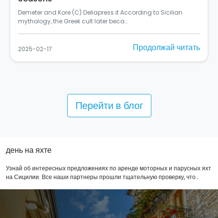
Si chiama "Rusulia" ed è al primo posto tra i murales dello
Street Art Cities del 2024 (C) Balarm…
Продолжай читать
2025-02-10
Перейти в блог
день на яхте
Узнай об интересных предложениях по аренде моторных и парусных яхт
на Сицилии. Все наши партнеры прошли тщательную проверку, что
гарантирует вам интересный и безопасный отдых. Маршрут плавания
может быть персонализирован непосредственно по договоренности со
шкипером, который пообдерет вам самый красивый маршрут. Целый
день на борту яхты оставит незабываемые впечатления о вашем