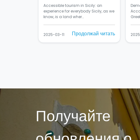
everybody
Accessible tourism in Sicily: an
Deme
experience for everybody Sicily, as we
Acco
know, is a land wher…
Greek
Продолжай читать
2025-03-11
2025
Получайте
обновления о