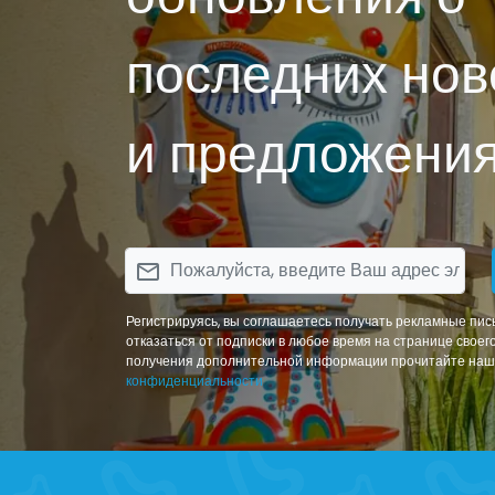
последних нов
и предложения
email
Регистрируясь, вы соглашаетесь получать рекламные пис
отказаться от подписки в любое время на странице своег
получения дополнительной информации прочитайте на
конфиденциальности