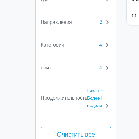
timer
2
Hаправления
chevron_right
4
Категории
chevron_right
4
язык
chevron_right
-
1 часa
Продолжительность
Более 1
chevron_right
недели
Очистить все