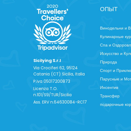
ОПЫТ
Винодельни и В
Кулинарные ку
Спа и Оздоров
Искусство и Кул
Sicilying S.r.l
Природа
Via Crociferi 62, 95124
Спорт и Прикл
Catania (CT) Sicilia, Italia
Парусные и Мо
P.iva 0‍5017200873
Инсентив
Licenza T.O.
n.101/S9/TUR/Sicilia
Трансфер
Ass. ERV n.64630084-RC17
подарочные ко