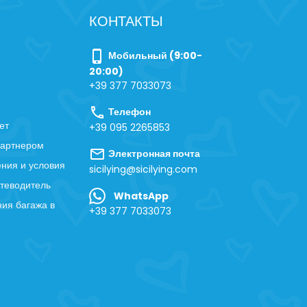
КОНТАКТЫ
phone_iphone
Мобильный (9:00-
20:00)
+39 377 7033073
call
Телефон
ет
+39 095 2265853
партнером
mail
Электронная почта
ния и условия
sicilying@sicilying.com
теводитель
WhatsApp
ия багажа в
+39 377 7033073