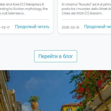
ter and Kore (C) Deliapress.it
Si chiama "Rusulia" ed è al prim
rding to Sicilian mythology, the
posto tra i murales dello Street Ar
 cult later beca…
Cities del 2024 (C) Balarm…
Продолжай читать
Продолжай чи
-02-17
2025-02-10
Перейти в блог