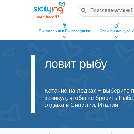
search
wine_bar
soup_kitchen
Винодельни и Виноградники
Кулинарные курсы
keyboard_arrow_down
keyboard_arrow_down
ловит рыбу
Катание на лодках - выберите 
каникул, чтобы не бросить Рыб
отдыха в Сицилии, Италия