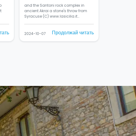
o
and the Santoni rock complex in
t
ancient Akrai a stone's throw from
Syracuse (C) www.lasicilia.it…
тать
Продолжай читать
2024-10-07