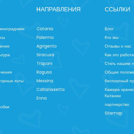
HАПРАВЛЕНИЯ
ССЫЛКИ
иноградники
Catania
Блог
рсы
Palermo
Кто мы
ление
Agrigento
Отзывы о нас
ьтура
Siracusa
Как это работа
Trapani
Стать нашим 
ючения
Ragusa
Общие положе
торные яхты
Messina
бесплатный пу
Caltanissetta
Камера хранен
Катании
Enna
партнерство
робки
Sitemap