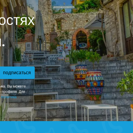
остях
.
подписаться
ьма. Вы можете
о профиля. Для
ш
политика