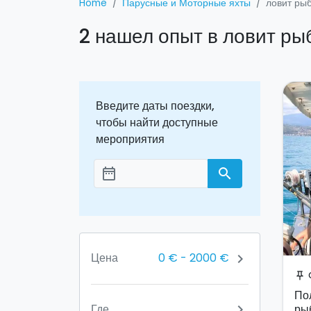
Home
Парусные и Моторные яхты
ловит ры
2 нашел опыт в ловит ры
Введите даты поездки,
чтобы найти доступные
мероприятия
date_range
search
Aggiungi le date
0 €
-
2000 €
Цена
chevron_right
З
push_pin
По
Где
ры
chevron_right