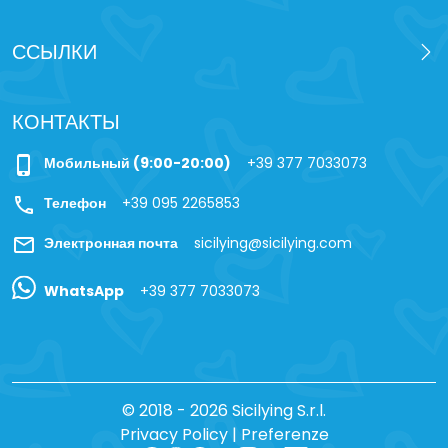
ССЫЛКИ
КОНТАКТЫ
phone_iphone
Мобильный (9:00-20:00)
+39 377 7033073
call
Телефон
+39 095 2265853
mail
Электронная почта
sicilying@sicilying.com
WhatsApp
+39 377 7033073
© 2018 - 2026 Sicilying S.r.l.
Privacy Policy
|
Preferenze