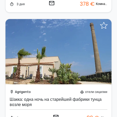
email
378 €
Комната
3 дня
timer
Отправить запрос!
Agrigento
отели сицилии
push_pin
spa
Шакка: одна ночь на старейшей фабрики тунца
возле моря