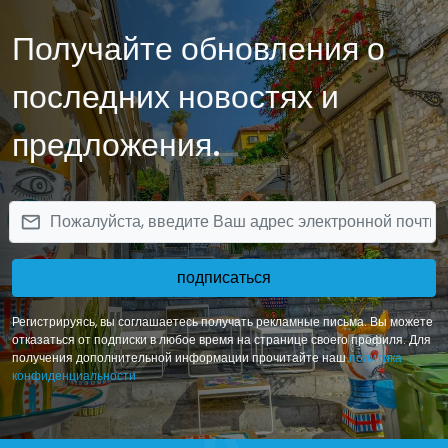
Получайте обновления о
последних новостях и
предложения.
email
подписаться
Регистрируясь, вы соглашаетесь получать рекламные письма. Вы можете
отказаться от подписки в любое время на странице своего профиля. Для
получения дополнительной информации прочитайте наш
политика
конфиденциальности