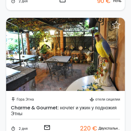
email
90 €
Ночь
2 дня
timer
Отправить запрос!
Гора Этна
отели сицилии
push_pin
spa
Charme & Gourmet: ночлег и ужин у подножия
Этны
email
220 €
Двухспальный номер
2 дня
timer