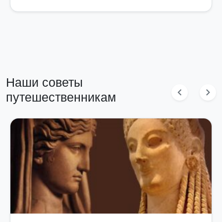
Наши советы
chevron_left
chevron_right
путешественникам