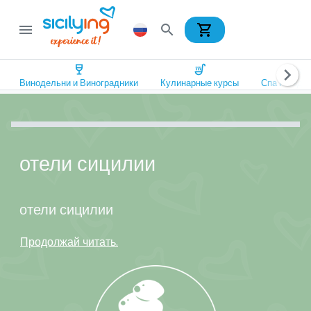
shopping_cart
menu
search
wine_bar
soup_kitchen
spa
chevron_right
Винодельни и Виноградники
Кулинарные курсы
Спа и Оздо
отели сицилии
отели сицилии
Продолжай читать.