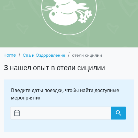
Home
Спа и Оздоровление
отели сицилии
3 нашел опыт в отели сицилии
Введите даты поездки, чтобы найти доступные
мероприятия
date_range
search
Aggiungi le date