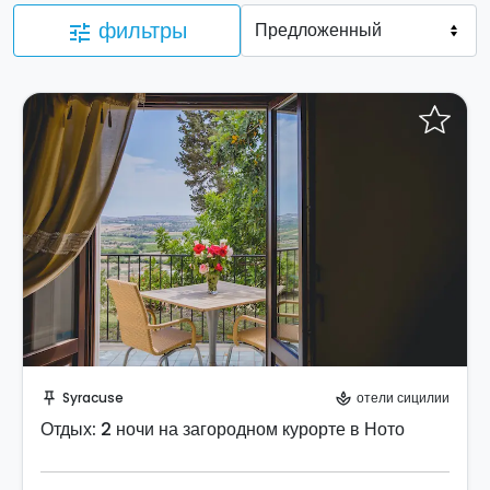
фильтры
tune
Отправить запрос!
Syracuse
отели сицилии
push_pin
spa
Отдых: 2 ночи на загородном курорте в Ното