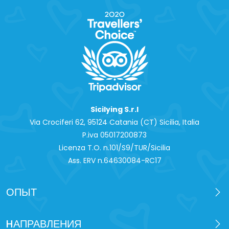
Sicilying S.r.l
Via Crociferi 62, 95124 Catania (CT) Sicilia, Italia
P.iva 0‍5017200873
Licenza T.O. n.101/S9/TUR/Sicilia
Ass. ERV n.64630084-RC17
ОПЫТ
HАПРАВЛЕНИЯ