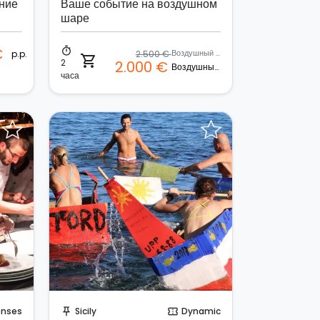
ние
Ваше событие на воздушном
шаре
€
timer
2.500 €
Воздушный шар
p.p.
shopping_cart
2
2.000 €
Воздушный шар
часа
Отправить запрос!
enses
Sicily
Dynamic
push_pin
confirmation_number