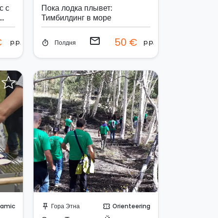
с с
Пока лодка плывет:
Тимбилдинг в море
email
€
50 €
p.p.
p.p.
Полдня
timer
Отправить запрос!
amic
Гора Этна
Orienteering
push_pin
confirmation_number