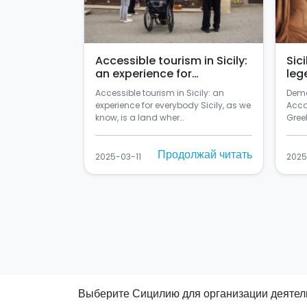
Accessible tourism in Sicily:
Sic
an experience for
leg
everybody
Accessible tourism in Sicily: an
Deme
experience for everybody Sicily, as we
Acco
know, is a land wher…
Greek
Продолжай читать
2025-03-11
2025
Выберите Сицилию для организации деятел