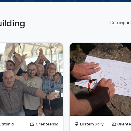
ilding
Сортирова
Отправить запрос!
Забронируйте мгновенн
Catania
Orienteering
Eastern Sicily
Oriente
confirmation_number
push_pin
confirmation_number