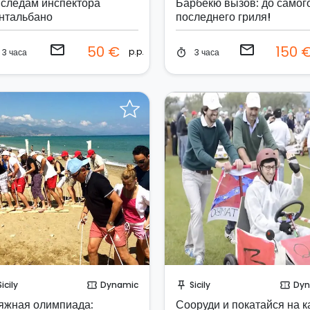
 следам инспектора
Барбекю вызов: до самог
нтальбано
последнего гриля!
email
email
50 €
150 
p.p.
3 часа
3 часа
timer
Отправить запрос!
Отправить запрос!
Sicily
Dynamic
Sicily
Dyn
confirmation_number
push_pin
confirmation_number
яжная олимпиада:
Сооруди и покатайся на к