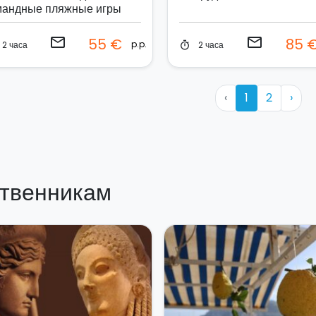
мандные пляжные игры
email
email
55 €
85 
p.p.
2 часа
2 часа
timer
‹
1
2
›
твенникам