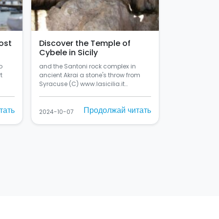
ost
Discover the Temple of
Cybele in Sicily
o
and the Santoni rock complex in
t
ancient Akrai a stone's throw from
Syracuse (C) www.lasicilia.it…
тать
Продолжай читать
2024-10-07