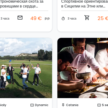
строномическая охота за
Спортивное ориентирова
кровищами в сердце
в Сицилии на Этне или
тании
Неброди
email
shopping_cart
49 €
25 
p.p.
3 часа
3 часа
timer
Отправить запрос!
Отправить запрос!
Sicily
Dynamic
Catania
5 s
confirmation_number
push_pin
confirmation_number