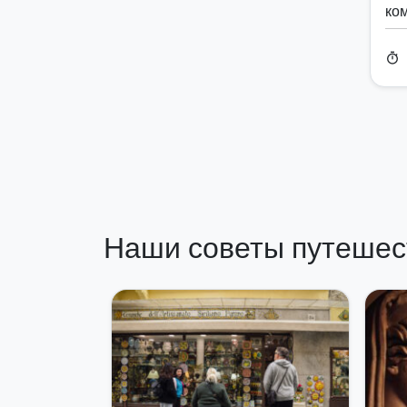
ко
timer
Наши советы путешес