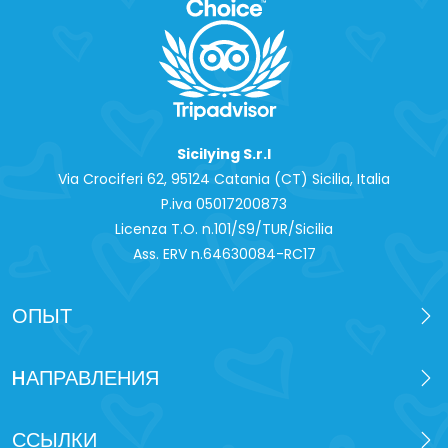
Sicilying S.r.l
Via Crociferi 62, 95124 Catania (CT) Sicilia, Italia
P.iva 0‍5017200873
Licenza T.O. n.101/S9/TUR/Sicilia
Ass. ERV n.64630084-RC17
ОПЫТ
HАПРАВЛЕНИЯ
ССЫЛКИ