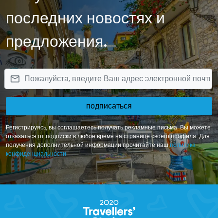
последних новостях и
предложения.
email
подписаться
Регистрируясь, вы соглашаетесь получать рекламные письма. Вы можете
отказаться от подписки в любое время на странице своего профиля. Для
получения дополнительной информации прочитайте наш
политика
конфиденциальности