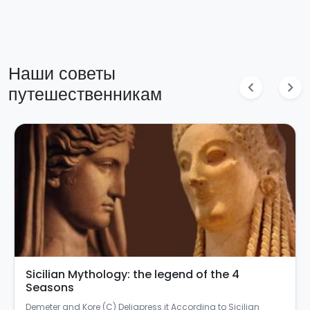
Наши советы
chevron_left
chevron_right
путешественникам
Sicilian Mythology: the legend of the 4
Seasons
Demeter and Kore (C) Deliapress.it According to Sicilian