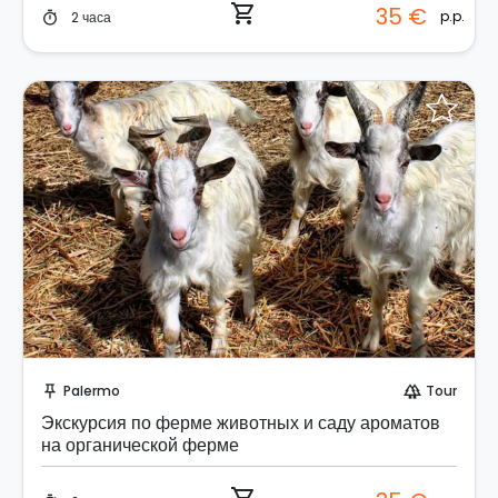
shopping_cart
35 €
p.p.
2 часа
timer
Забронируйте мгновенно!
Palermo
Tour
push_pin
forest
Экскурсия по ферме животных и саду ароматов
на органической ферме