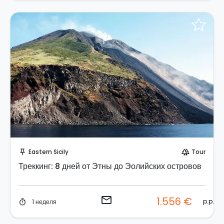
Отправить запрос!
Eastern Sicily
Tour
push_pin
forest
Треккинг: 8 дней от Этны до Эолийских островов
email
1.556 €
p.p.
1 неделя
timer