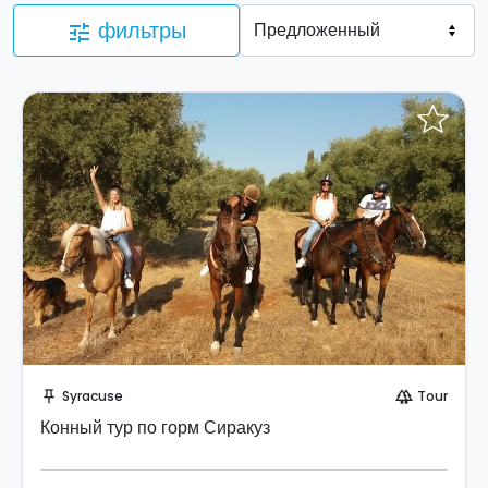
фильтры
tune
Забронируйте мгновенно!
Syracuse
Tour
push_pin
forest
Конный тур по горм Сиракуз