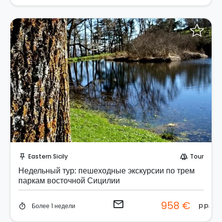
Отправить запрос!
Eastern Sicily
Tour
push_pin
forest
Недельный тур: пешеходные экскурсии по трем
паркам восточной Сицилии
email
958 €
p.p.
Более 1 недели
timer