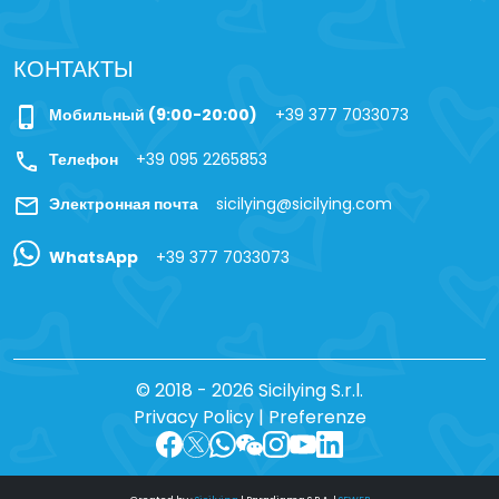
КОНТАКТЫ
phone_iphone
Мобильный (9:00-20:00)
+39 377 7033073
call
Телефон
+39 095 2265853
mail
Электронная почта
sicilying@sicilying.com
WhatsApp
+39 377 7033073
© 2018 - 2026 Sicilying S.r.l.
Privacy Policy
|
Preferenze