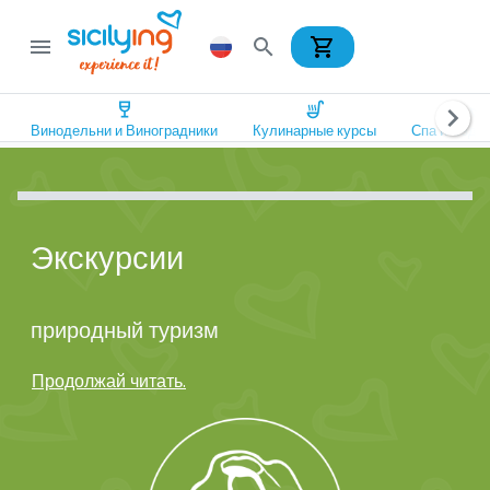
shopping_cart
menu
search
wine_bar
soup_kitchen
spa
chevron_right
Винодельни и Виноградники
Кулинарные курсы
Спа и Оздо
Экскурсии
природный туризм
Продолжай читать.