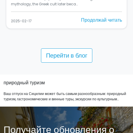
mythology, the Greek cult later beca…
Продолжай читать
2025-02-17
Перейти в блог
природный туризм
Ваш отпуск на Сицилии может быть самым разнообразным: природный
туризм, гастрономические и винные туры, экскурсии по культурным
достопримечательностям острова для пар и семей. Насладитесь
уникальными эмоциями при виде нетронутых ландшафтов и самых
красивых пляжей Европы. Здесь находятся чарующие острова Сицилии
(Эгади, Пелажи и Эолие), парки, природные заповедники и вулкан Этна.
Получайте обновления о