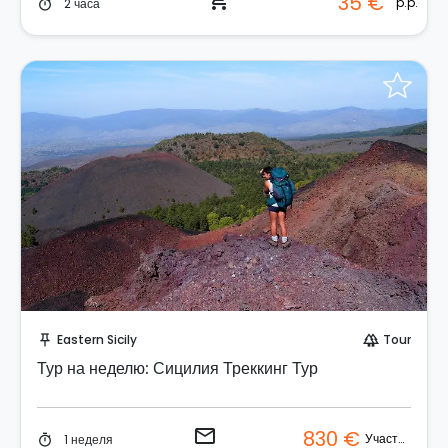
shopping_cart
35 €
p.p.
2 часа
timer
Отправить запрос!
Eastern Sicily
Tour
push_pin
forest
Тур на неделю: Сицилия Треккинг Тур
email
830 €
Участник
1 неделя
timer