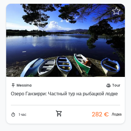
Забронируйте мгновенно!
Messina
Tour
push_pin
forest
Озеро Ганзирри: Частный тур на рыбацкой лодке
shopping_cart
282 €
Лодка
1 час
timer