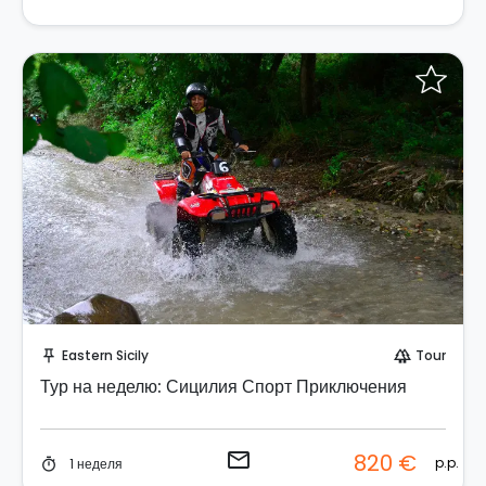
Отправить запрос!
Eastern Sicily
Tour
push_pin
forest
Тур на неделю: Сицилия Спорт Приключения
email
820 €
p.p.
1 неделя
timer