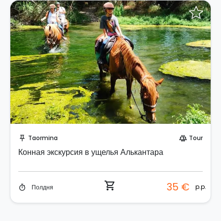
Забронируйте мгновенно!
Taormina
Tour
push_pin
forest
Конная экскурсия в ущелья Алькантара
shopping_cart
35 €
p.p.
Полдня
timer