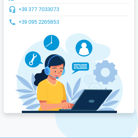
headset_mic
+39 377 7033073
call
+39 095 2265853