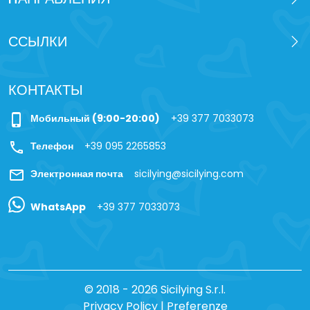
ССЫЛКИ
КОНТАКТЫ
phone_iphone
Мобильный (9:00-20:00)
+39 377 7033073
call
Телефон
+39 095 2265853
mail
Электронная почта
sicilying@sicilying.com
WhatsApp
+39 377 7033073
© 2018 - 2026 Sicilying S.r.l.
Privacy Policy
|
Preferenze