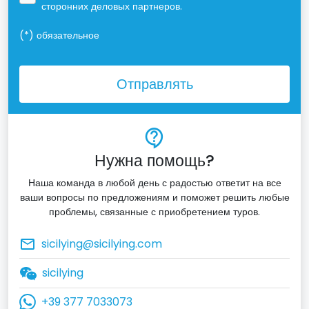
сторонних деловых партнеров.
(*)
обязательное
Отправлять
contact_support
Нужна помощь?
Наша команда в любой день с радостью ответит на все
ваши вопросы по предложениям и поможет решить любые
проблемы, связанные с приобретением туров.
mail_outline
sicilying@sicilying.com
sicilying
+39 377 7033073