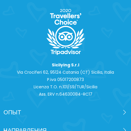
Sicilying S.r.l
Via Crociferi 62, 95124 Catania (CT) Sicilia, Italia
P.iva 0‍5017200873
Licenza T.O. n.101/S9/TUR/Sicilia
Ass. ERV n.64630084-RC17
ОПЫТ
HАПРАВЛЕНИЯ