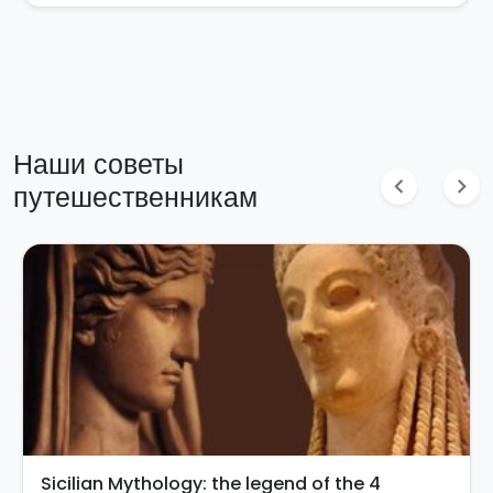
Наши советы
chevron_left
chevron_right
путешественникам
Sicilian Mythology: the legend of the 4