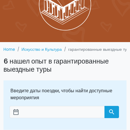
Home
Искусство и Культура
гарантированные выездные тур
6 нашел опыт в гарантированные
выездные туры
Введите даты поездки, чтобы найти доступные
мероприятия
date_range
search
Aggiungi le date