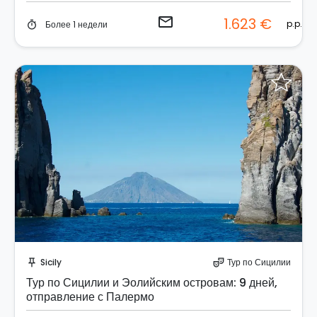
email
1.623 €
p.p.
Более 1 недели
timer
Отправить запрос!
Sicily
Тур по Сицилии
push_pin
theater_comedy
Тур по Сицилии и Эолийским островам: 9 дней,
отправление с Палермо