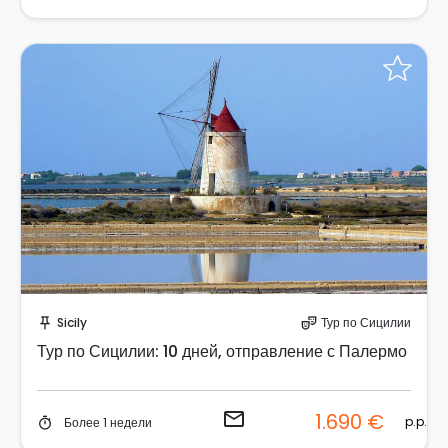
Отправить запрос!
Sicily
Тур по Сицилии
push_pin
theater_comedy
Тур по Сицилии: 10 дней, отправление с Палермо
email
1.690 €
p.p.
Более 1 недели
timer