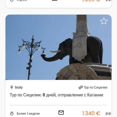
Отправить запрос!
Sicily
Тур по Сицилии
push_pin
theater_comedy
Тур по Сицилии: 8 дней, отправление с Катании
email
1.340 €
p.p.
Более 1 недели
timer