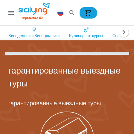
shopping_cart
menu
search
wine_bar
soup_kitchen
spa
chevron_right
Винодельни и Виноградники
Кулинарные курсы
Спа и Оздо
гарантированные выездные
туры
гарантированные выездные туры