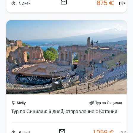
email
875 €
p.p.
5 дней
timer
Отправить запрос!
Sicily
Тур по Сицилии
push_pin
theater_comedy
Тур по Сицилии: 6 дней, отправление с Катании
email
1.059 €
p.p.
6 дней
timer