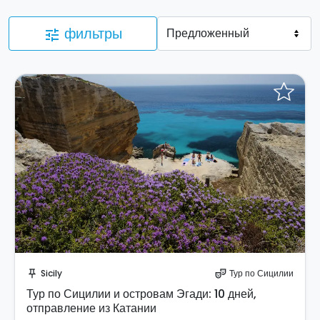
фильтры
tune
Отправить запрос!
Sicily
Тур по Сицилии
push_pin
theater_comedy
Тур по Сицилии и островам Эгади: 10 дней,
отправление из Катании