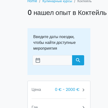
Home
Кулинарные курсы
Коктейль
0 нашел опыт в Коктейль
Введите даты поездки,
чтобы найти доступные
мероприятия
date_range
search
Aggiungi le date
0 €
-
2000 €
Цена
chevron_right
Где
chevron_right