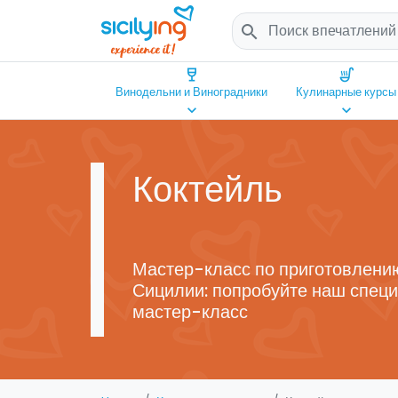
search
wine_bar
soup_kitchen
Винодельни и Виноградники
Кулинарные курсы
keyboard_arrow_down
keyboard_arrow_down
Коктейль
Мастер-класс по приготовлению
Сицилии: попробуйте наш спец
мастер-класс