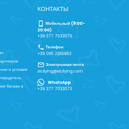
КОНТАКТЫ
phone_iphone
Мобильный (9:00-
20:00)
+39 377 7033073
call
Телефон
ет
+39 095 2265853
партнером
mail
Электронная почта
ния и условия
sicilying@sicilying.com
теводитель
WhatsApp
ия багажа в
+39 377 7033073