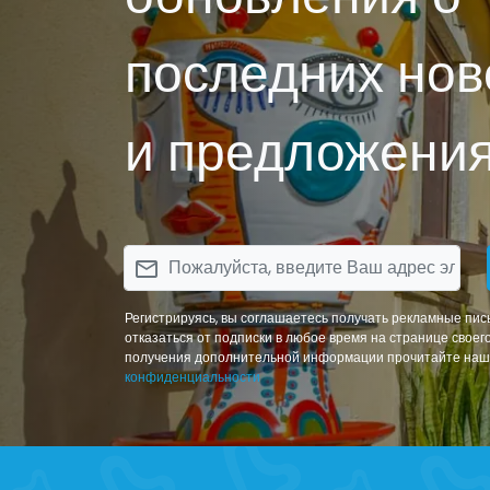
последних нов
и предложения
email
Регистрируясь, вы соглашаетесь получать рекламные пис
отказаться от подписки в любое время на странице своег
получения дополнительной информации прочитайте на
конфиденциальности