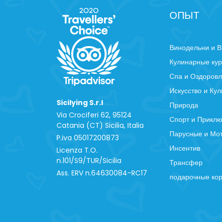
ОПЫТ
Винодельни и В
Кулинарные ку
Спа и Оздоров
Искусство и Кул
Sicilying S.r.l
Природа
Via Crociferi 62, 95124
Спорт и Прикл
Catania (CT) Sicilia, Italia
Парусные и Мо
P.iva 0‍5017200873
Инсентив
Licenza T.O.
n.101/S9/TUR/Sicilia
Трансфер
Ass. ERV n.64630084-RC17
подарочные ко