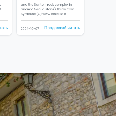
o
and the Santoni rock complex in
t
ancient Akrai a stone's throw from
Syracuse (C) www.lasicilia.it…
тать
Продолжай читать
2024-10-07