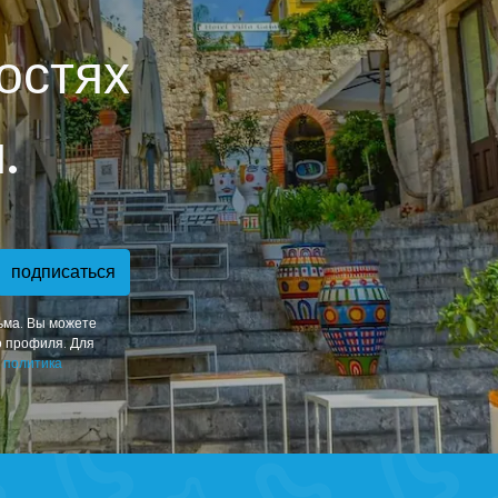
остях
.
подписаться
ьма. Вы можете
о профиля. Для
ш
политика