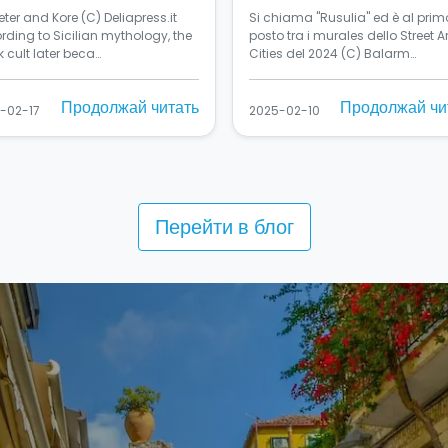
ter and Kore (C) Deliapress.it
Si chiama "Rusulia" ed è al prim
rding to Sicilian mythology, the
posto tra i murales dello Street Ar
 cult later beca…
Cities del 2024 (C) Balarm…
Продолжай читать
Продолжай чи
-02-17
2025-02-10
Перейти в блог