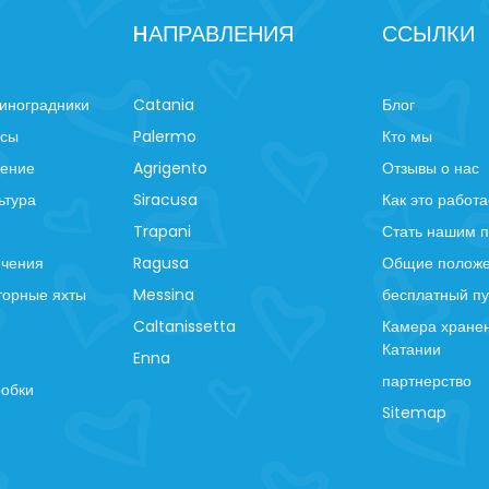
HАПРАВЛЕНИЯ
ССЫЛКИ
иноградники
Catania
Блог
рсы
Palermo
Кто мы
ление
Agrigento
Отзывы о нас
ьтура
Siracusa
Как это работа
Trapani
Стать нашим 
ючения
Ragusa
Общие положе
торные яхты
Messina
бесплатный пу
Caltanissetta
Камера хранен
Катании
Enna
партнерство
робки
Sitemap