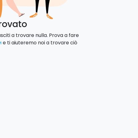
trovato
citi a trovare nulla. Prova a fare
и
e ti aiuteremo noi a trovare ciò