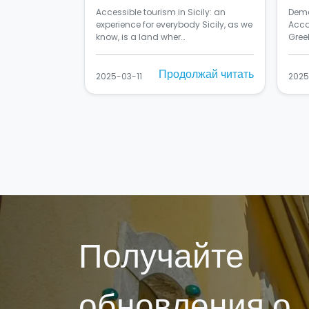
everybody
Accessible tourism in Sicily: an
Deme
experience for everybody Sicily, as we
Acco
know, is a land wher…
Greek
Продолжай читать
2025-03-11
2025
Получайте
обновления о