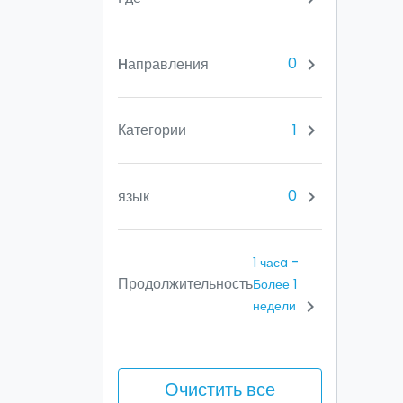
0
Hаправления
chevron_right
1
Категории
chevron_right
0
язык
chevron_right
-
1 часa
Продолжительность
Более 1
chevron_right
недели
Очистить все