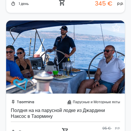
shopping_cart
345 €
p.p.
1 день
timer
Забронируйте мгновенно!
Taormina
Парусные и Моторные яхты
push_pin
sailing
Полдня на на парусной лодке из Джардини
Наксос в Таормину
95 €
p.p.