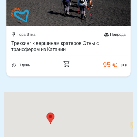
овенно!
Забронируйте мгнове
Природа
Гора Этна
forest
push_pin
 Этны с
Треккинг к вершинам кратеров Э
shopping_cart
95 €
p.p.
1 день
timer