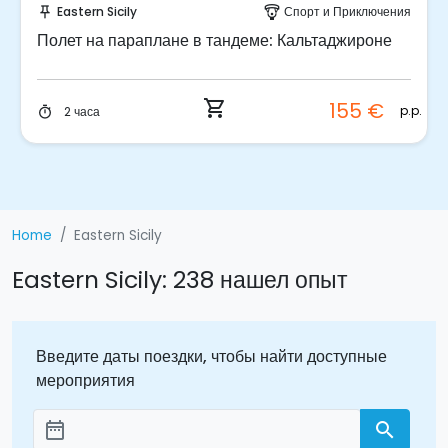
Eastern Sicily
Трансфер
push_pin
directions_bus_filled
Трансфер из порта Поццалло в Сиракузы
shopping_cart
90 €
.
p.p.
2 часа
timer
Home
Eastern Sicily
Eastern Sicily: 238 нашел опыт
Введите даты поездки, чтобы найти доступные
мероприятия
date_range
search
Aggiungi le date