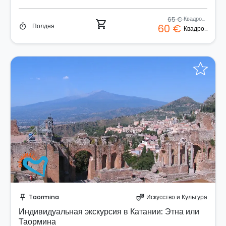
65 €
Квадроцикл
shopping_cart
Полдня
60 €
timer
Квадроцикл
Забронируйте мгновенно!
Taormina
Искусство и Культура
push_pin
theater_comedy
Индивидуальная экскурсия в Катании: Этна или
Таормина