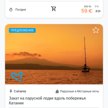
69 €
p.p.
shopping_cart
Полдня
59 €
timer
p.p.
ПРЕДЛОЖЕНИЕ
Забронируйте мгновенно!
Catania
Парусные и Моторные яхты
push_pin
sailing
Закат на парусной лодке вдоль побережья
Катании