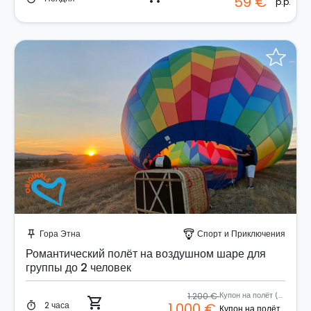
59 €
p.p.
Забронируйте мгновенно!
Гора Этна
Спорт и Приключения
push_pin
paragliding
Романтический полёт на воздушном шаре для
группы до 2 человек
1.200 €
Купон на полёт (2 человека)
shopping_cart
2 часа
1.000 €
timer
Купон на полёт (2 человека)