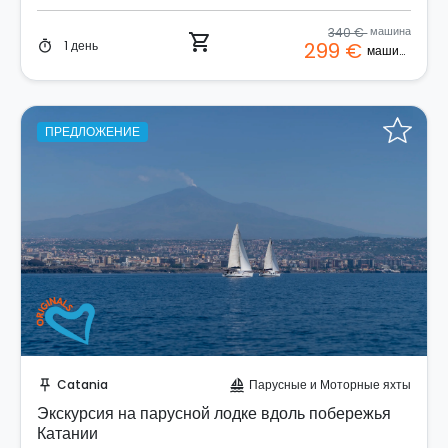
340 €
машина
shopping_cart
1 день
299 €
timer
машина
ПРЕДЛОЖЕНИЕ
Забронируйте мгновенно!
Catania
Парусные и Моторные яхты
push_pin
sailing
Экскурсия на парусной лодке вдоль побережья
Катании