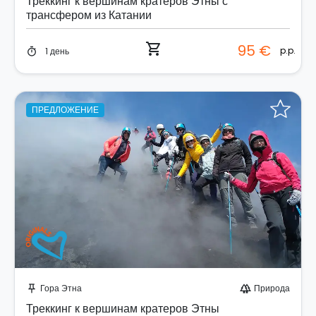
Треккинг к вершинам кратеров Этны с
трансфером из Катании
shopping_cart
95 €
p.p.
1 день
timer
ПРЕДЛОЖЕНИЕ
Забронируйте мгновенно!
Гора Этна
Природа
push_pin
forest
Треккинг к вершинам кратеров Этны