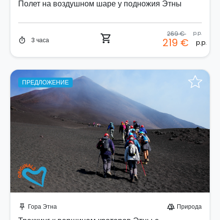
Полет на воздушном шаре у подножия Этны
269 €
p.p.
shopping_cart
3 часа
219 €
timer
p.p.
ПРЕДЛОЖЕНИЕ
Забронируйте мгновенно!
Гора Этна
Природа
push_pin
forest