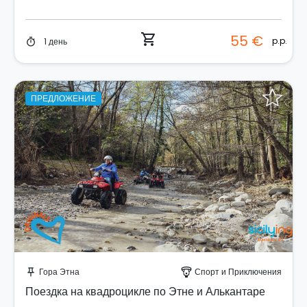
shopping_cart
55 €
p.p.
1 день
timer
ПРЕДЛОЖЕНИЕ
Забронируйте мгновенно!
Гора Этна
Спорт и Приключения
push_pin
paragliding
Поездка на квадроцикле по Этне и Алькантаре