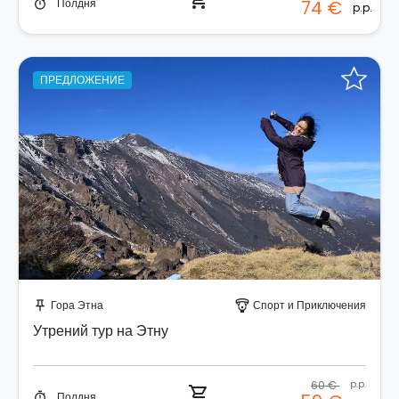
shopping_cart
Полдня
74 €
timer
p.p.
ПРЕДЛОЖЕНИЕ
Забронируйте мгновенно!
Гора Этна
Спорт и Приключения
push_pin
paragliding
Утрений тур на Этну
60 €
p.p.
shopping_cart
Полдня
timer