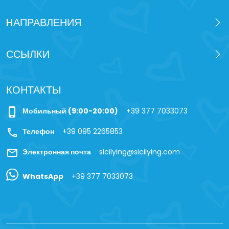
HАПРАВЛЕНИЯ
ССЫЛКИ
КОНТАКТЫ
phone_iphone
Мобильный (9:00-20:00)
+39 377 7033073
call
Телефон
+39 095 2265853
mail
Электронная почта
sicilying@sicilying.com
WhatsApp
+39 377 7033073