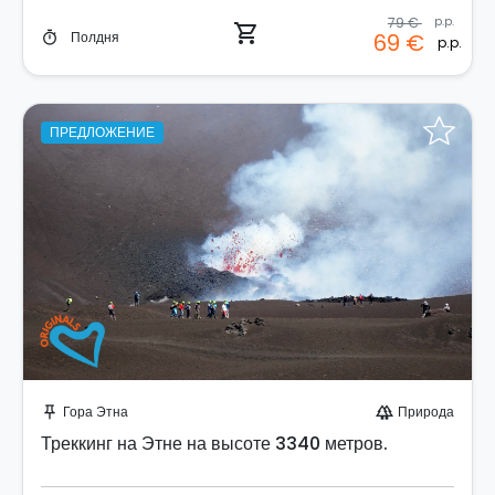
79 €
p.p.
shopping_cart
Полдня
69 €
timer
p.p.
ПРЕДЛОЖЕНИЕ
Забронируйте мгновенно!
Гора Этна
Природа
push_pin
forest
Треккинг на Этне на высоте 3340 метров.