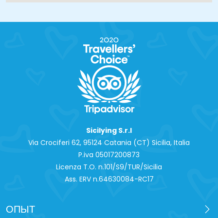
Sicilying S.r.l
Via Crociferi 62, 95124 Catania (CT) Sicilia, Italia
P.iva 0‍5017200873
Licenza T.O. n.101/S9/TUR/Sicilia
Ass. ERV n.64630084-RC17
ОПЫТ