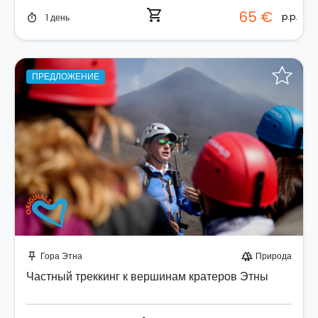
shopping_cart
65 €
p.p.
1 день
timer
ПРЕДЛОЖЕНИЕ
Забронируйте мгновенно!
Гора Этна
Природа
push_pin
forest
Частный треккинг к вершинам кратеров Этны