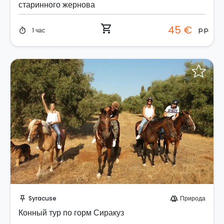
старинного жернова
shopping_cart
45 €
p.p.
1 час
timer
Забронируйте мгновенно!
Syracuse
Природа
push_pin
forest
Конный тур по горм Сиракуз