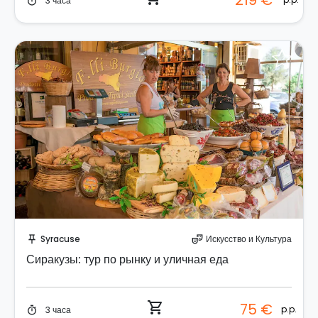
219 €
3 часа
timer
Забронируйте мгновенно!
Syracuse
Искусство и Культура
push_pin
theater_comedy
Сиракузы: тур по рынку и уличная еда
shopping_cart
75 €
p.p.
3 часа
timer