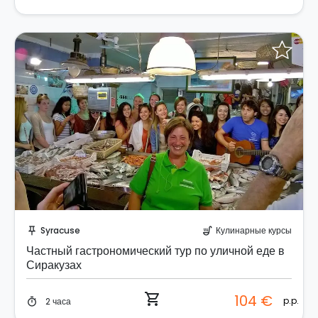
Забронируйте мгновенно!
Syracuse
Кулинарные курсы
push_pin
soup_kitchen
Частный гастрономический тур по уличной еде в
Сиракузах
shopping_cart
104 €
p.p.
2 часа
timer