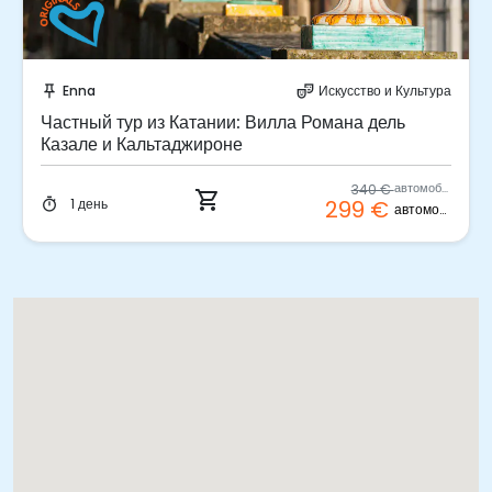
Забронируйте мгновенно!
Enna
Искусство и Культура
push_pin
theater_comedy
Частный тур из Катании: Вилла Романа дель
Казале и Кальтаджироне
340 €
автомобиль
shopping_cart
1 день
299 €
timer
автомобиль