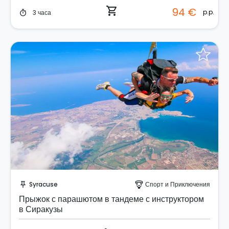
shopping_cart
94 €
p.p.
3 часа
timer
Забронируйте мгновенно!
Syracuse
Спорт и Приключения
push_pin
paragliding
Прыжок с парашютом в тандеме с инструктором
в Сиракузы