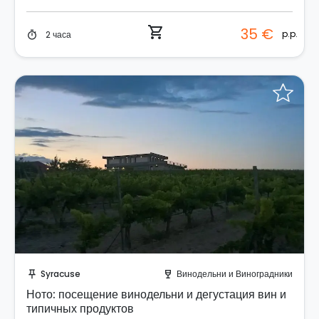
shopping_cart
35 €
p.p.
2 часа
timer
Отправить запрос!
Syracuse
Винодельни и Виноградники
push_pin
wine_bar
Ното: посещение винодельни и дегустация вин и
типичных продуктов