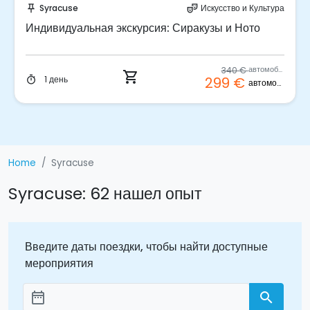
Syracuse
Искусство и Культура
push_pin
theater_comedy
Индивидуальная экскурсия: Сиракузы и Ното
340 €
автомобиль
shopping_cart
1 день
299 €
timer
автомобиль
Home
Syracuse
Syracuse: 62 нашел опыт
Введите даты поездки, чтобы найти доступные
мероприятия
date_range
search
Aggiungi le date