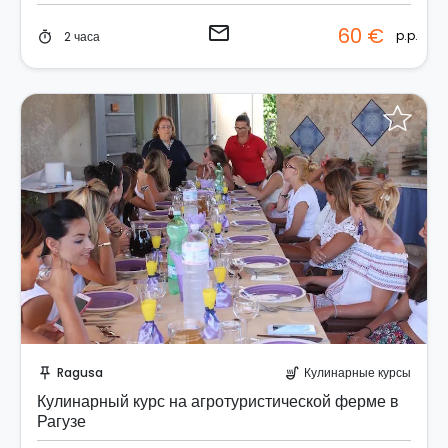
email
60 €
p.p.
2 часа
timer
Забронируйте мгновенно!
Ragusa
Кулинарные курсы
push_pin
soup_kitchen
Кулинарный курс на агротуристической ферме в
Рагузе