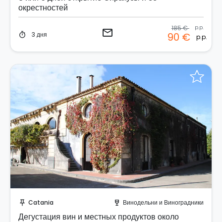
окрестностей
185 €
p.p.
email
3 дня
90 €
timer
p.p.
Забронируйте мгновенно!
Catania
Винодельни и Виноградники
push_pin
wine_bar
Дегустация вин и местных продуктов около