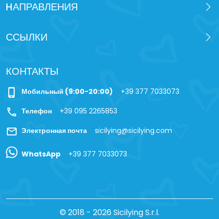
HАПРАВЛЕНИЯ
ССЫЛКИ
КОНТАКТЫ
phone_iphone
Мобильный (9:00-20:00)
+39 377 7033073
call
Телефон
+39 095 2265853
mail
Электронная почта
sicilying@sicilying.com
WhatsApp
+39 377 7033073
© 2018 - 2026 Sicilying S.r.l.