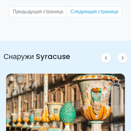
Предыдущая страница
Следующая страница
Снаружи Syracuse
chevron_left
chevron_right