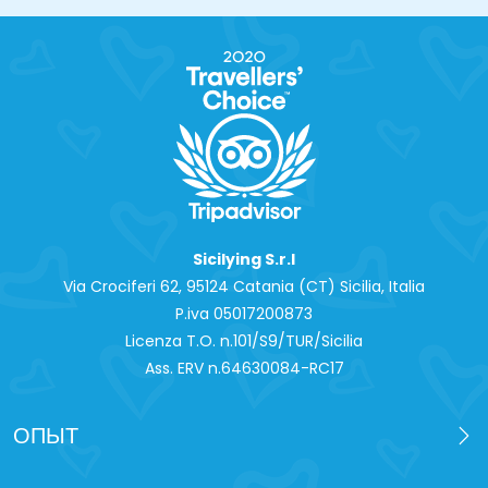
2
Sicilying S.r.l
Via Crociferi 62, 95124 Catania (CT) Sicilia, Italia
P.iva 0‍5017200873
Licenza T.O. n.101/S9/TUR/Sicilia
Ass. ERV n.64630084-RC17
ОПЫТ