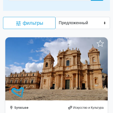
фильтры
tune
Забронируйте мгновенно!
Syracuse
Искусство и Культура
push_pin
theater_comedy