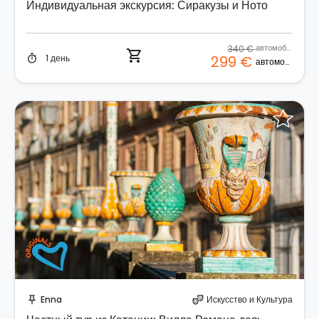
Индивидуальная экскурсия: Сиракузы и Ното
340 €
автомобиль
shopping_cart
1 день
299 €
timer
автомобиль
Забронируйте мгновенно!
Enna
Искусство и Культура
push_pin
theater_comedy