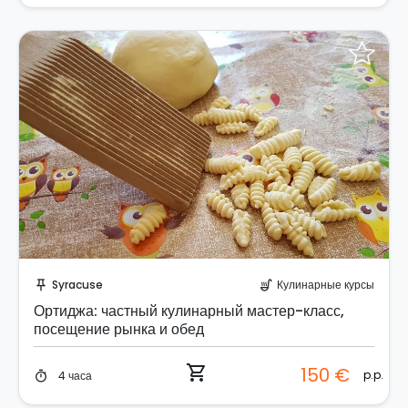
Забронируйте мгновенно!
Syracuse
Кулинарные курсы
push_pin
soup_kitchen
Ортиджа: частный кулинарный мастер-класс,
посещение рынка и обед
shopping_cart
150 €
p.p.
4 часа
timer