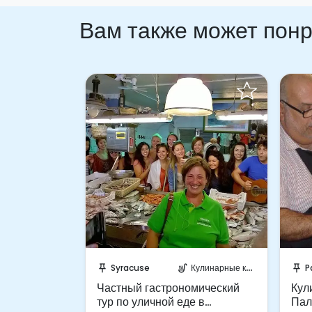
Вам также может пон
апрос!
Забронируйте мгновенно!
З
улинарные курсы
Syracuse
Кулинарные курсы
P
push_pin
soup_kitchen
push_pin
:
Частный гастрономический
Кул
ная еда
тур по уличной еде в
Пал