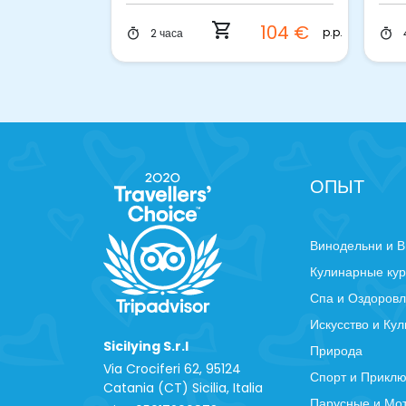
Сиракузах
обе
shopping_cart
80 €
104 €
p.p.
p.p.
2 часа
timer
timer
ОПЫТ
Винодельни и В
Кулинарные ку
Спа и Оздоров
Искусство и Кул
Sicilying S.r.l
Природа
Via Crociferi 62, 95124
Спорт и Прикл
Catania (CT) Sicilia, Italia
Парусные и Мо