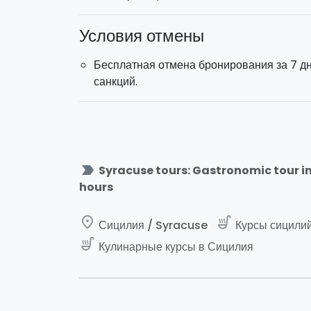
Условия отмены
Бесплатная отмена бронирования за 7 д
санкций.
label_important
Syracuse tours: Gastronomic tour in 
hours
place
soup_kitchen
Сицилия / Syracuse
Курсы сицилий
soup_kitchen
Кулинарные курсы в Сицилия