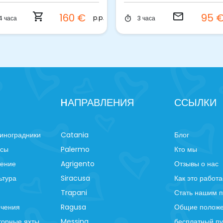
д
shopping_cart
email
160 €
95 
p.p.
4 часа
3 часа
timer
HАПРАВЛЕНИЯ
ССЫЛКИ
иноградники
Catania
Блог
рсы
Palermo
Кто мы
ление
Agrigento
Отзывы о нас
ьтура
Siracusa
Как это работа
Trapani
Стать нашим 
ючения
Ragusa
Общие положе
торные яхты
Messina
бесплатный пу