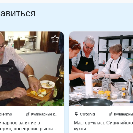
равиться
абронируйте мгновенно!
Отправить запрос!
alermo
Кулинарные курсы
Catania
Кулинарные ку
soup_kitchen
push_pin
soup_kitchen
инарное занятие в
Мастер-класс Сицилийск
ермо, посещение рынка и
кухни