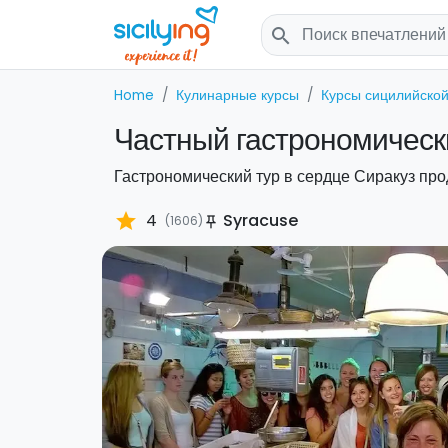
search
Home
Кулинарные курсы
Курсы сицилийской
Частный гастрономически
Гастрономический тур в сердце Сиракуз про
star
4
Syracuse
(1606)
push_pin