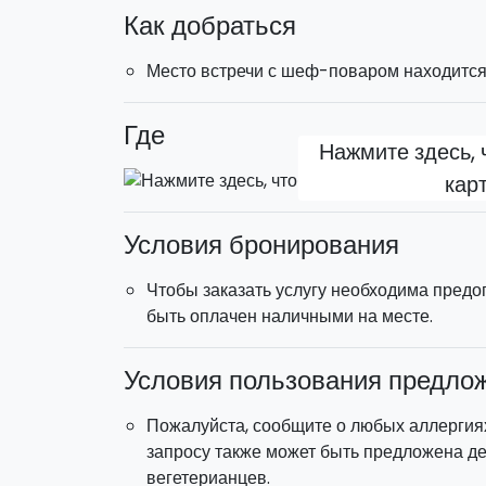
Как добраться
голодных граждан выходить на главные ули
Место встречи с шеф-поваром находится 
Продолжительность:
около 2 часов.
Расположение:
Ортигия (Сиракузы).
Где
Нажмите здесь, 
кар
Условия бронирования
Чтобы заказать услугу необходима предо
быть оплачен наличными на месте.
Условия пользования предло
Пожалуйста, сообщите о любых аллергия
запросу также может быть предложена дег
вегетерианцев.