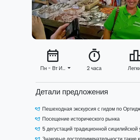
date_range
timer
leaderbo
arrow_drop_down
Пн - Вт И...
2 часа
Легк
Детали предложения
Пешеходная экскурсия с гидом по Ортид
Посещение исторического рынка
5 дегустаций традиционной сицилийской
Знаковые достопримечательности такие 