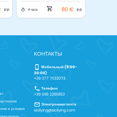
shopping_cart
€
80 €
p.p.
p.p.
4 часа
Полдня
timer
timer
КОНТАКТЫ
phone_iphone
Мобильный (9:00-
20:00)
+39 377 7033073
call
Телефон
ет
+39 095 2265853
партнером
mail
Электронная почта
ния и условия
sicilying@sicilying.com
теводитель