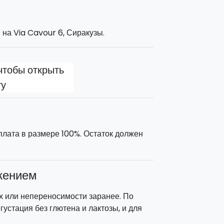
цы исторических центров.
на Via Cavour 6, Сиракузы.
чтобы открыть
ту
плата в размере 100%. Остаток должен
жением
х или непереносимости заранее. По
устация без глютена и лактозы, и для