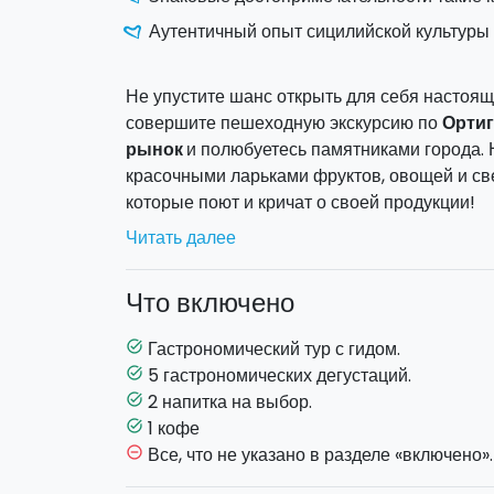
Аутентичный опыт сицилийской культуры
Не упустите шанс открыть для себя настоя
совершите пешеходную экскурсию по
Орти
рынок
и полюбуетесь памятниками города.
красочными ларьками фруктов, овощей и св
которые поют и кричат о своей продукции!
Вы продолжите движение в направлении
хр
Читать далее
памятников Ортигии и самого древнего дор
мимо красивого
фонтана Артемиды
, окаж
Что включено
самой высокой части острова, где раньше 
Во время тура будет 5 остановок, во время
Гастрономический тур с гидом.
task_alt
продуктов, таких как: мясное ассорти, сыры,
5 гастрономических дегустаций.
task_alt
ugghiutu" (вареный осьминог), аранчини и 
2 напитка на выбор.
task_alt
сладкой ноте будет возможность попробоват
1 кофе
task_alt
Все, что не указано в разделе «включено».
remove_circle_outline
Уличная еда в таких городах, как Катания, П
является настоящим культом. Она доступная