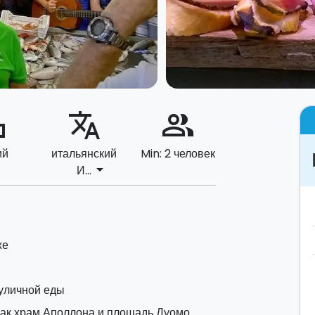
ard
translate
people_alt
ий
итальянский
Min: 2 человек
arrow_drop_down
И...
же
 уличной еды
как храм Аполлона и площадь Дуомо