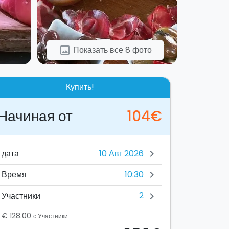
Показать все 8 фото
image
Купить!
Начиная от
104€
дата
chevron_right
10:30
Время
chevron_right
2
Участники
chevron_right
€ 128.00
с Участники