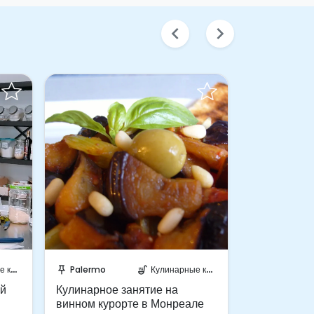
chevron_left
chevron_right
Забронируйте мгновенно!
Отпра
рсы
Palermo
Кулинарные курсы
Palermo
push_pin
soup_kitchen
push_pin
ой
Кулинарное занятие на
Урок сицили
винном курорте в Монреале
Палермо