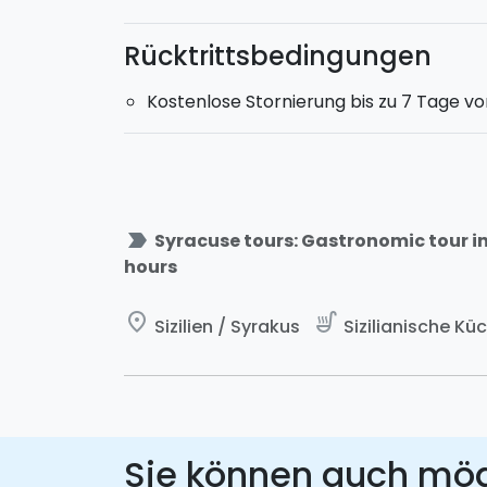
Rücktrittsbedingungen
Kostenlose Stornierung bis zu 7 Tage vo
label_important
Syracuse tours: Gastronomic tour in 
hours
place
soup_kitchen
Sizilien / Syrakus
Sizilianische Küc
Sie können auch mö