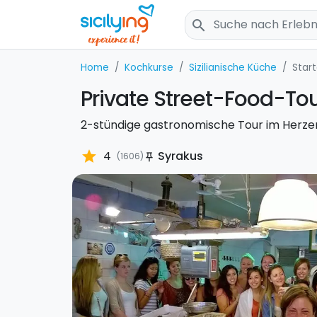
search
Home
Kochkurse
Sizilianische Küche
Start
Private Street-Food-Tou
2-stündige gastronomische Tour im Herze
star
4
Syrakus
(1606)
push_pin