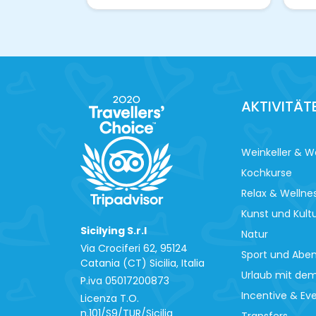
AKTIVITÄT
Weinkeller & W
Kochkurse
Relax & Wellne
Kunst und Kult
Sicilying S.r.l
Natur
Via Crociferi 62, 95124
Sport und Abe
Catania (CT) Sicilia, Italia
Urlaub mit de
P.iva 0‍5017200873
Incentive & Ev
Licenza T.O.
n.101/S9/TUR/Sicilia