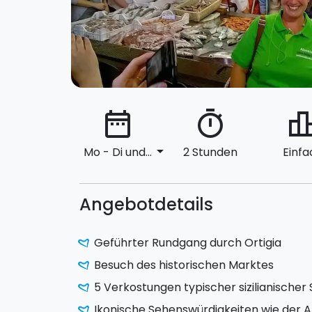
date_range
timer
leaderbo
arrow_drop_down
Mo - Di und...
2 Stunden
Einfa
Angebotdetails
Geführter Rundgang durch Ortigia
Besuch des historischen Marktes
5 Verkostungen typischer sizilianischer
Ikonische Sehenswürdigkeiten wie der 