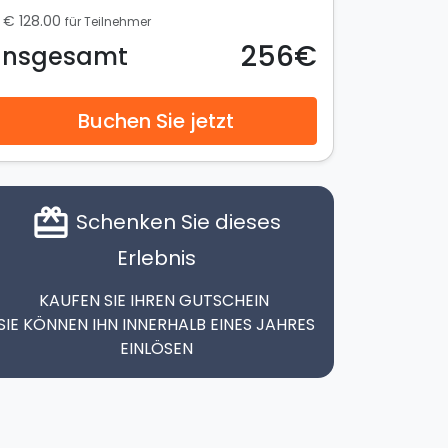
€ 128.00
für Teilnehmer
256€
Insgesamt
Buchen Sie jetzt
card_giftcard
Schenken Sie dieses
Erlebnis
KAUFEN SIE IHREN GUTSCHEIN
SIE KÖNNEN IHN INNERHALB EINES JAHRES
EINLÖSEN