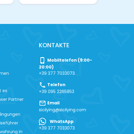
KONTAKTE
phone_iphone
Mobiltelefon (9:00-
20:00)
hmen
+39 377 7033073
call
Telefon
t es
+39 095 2265853
ser Partner
mail
Email
sicilying@sicilying.com
dingungen
WhatsApp
iseführer
+39 377 7033073
wahrung in