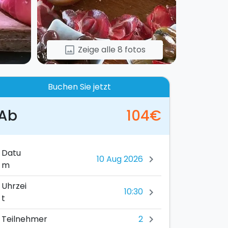
Zeige alle 8 fotos
image
Buchen Sie jetzt
Ab
104€
Datu
chevron_right
m
Uhrzei
10:30
chevron_right
t
2
Teilnehmer
chevron_right