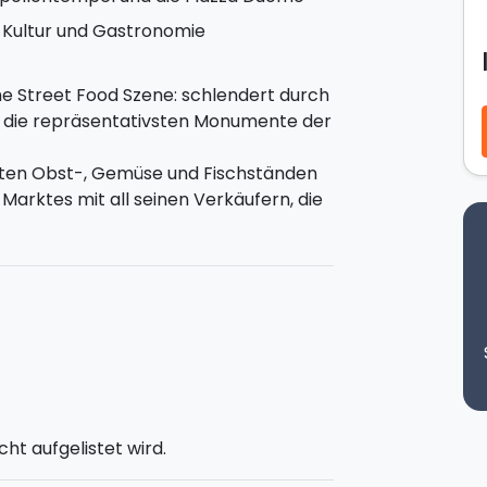
er Kultur und Gastronomie
che Street Food Szene: schlendert durch
 die repräsentativsten Monumente der
unten Obst-, Gemüse und Fischständen
Marktes mit all seinen Verkäufern, die
Mann bringen möchten.
mpel
begegnen, einem der wichtigsten
älteste dorische Tempel in Sizilien. Ihr
rbei kommen und gelangt schließlich
 höchsten Teil der Insel errichtet wurde
n ihr bis zu 5 verschiedene Produkte
ancino, Vota Vota und Pizza. Die Tour
lianischen Streetfood-Nachtischs, dem
cht aufgelistet wird.