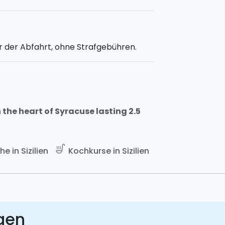
r der Abfahrt, ohne Strafgebühren.
the heart of Syracuse lasting 2.5
soup_kitchen
he in Sizilien
Kochkurse in Sizilien
gen