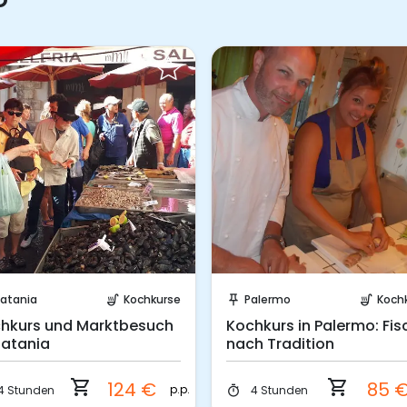
Sofort buchen!
Sofort buchen!
atania
Kochkurse
Palermo
Koch
soup_kitchen
push_pin
soup_kitchen
hkurs und Marktbesuch
Kochkurs in Palermo: Fis
Catania
nach Tradition
shopping_cart
shopping_cart
124 €
85 
p.p.
4 Stunden
4 Stunden
timer