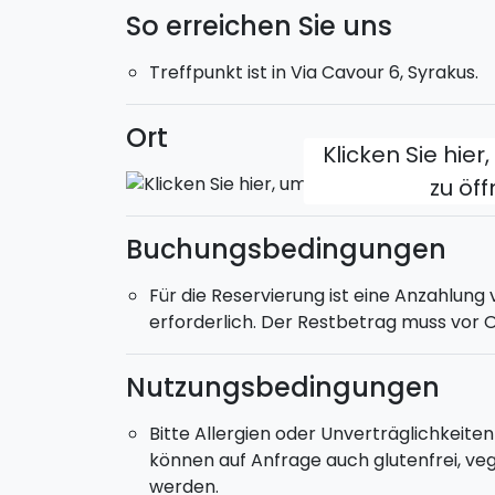
So erreichen Sie uns
Street Food ist in Städten wie Catania, Pa
echter Kult: Street Food ist zu allen Uhrzei
Treffpunkt ist in Via Cavour 6, Syrakus.
Bürger an und füllt so die historischen Sta
Dauer
Ort
: ca. 2 Stunden.
Klicken Sie hier
Location
: Ortigia (Syrakus).
zu öf
Buchungsbedingungen
Für die Reservierung ist eine Anzahlun
erforderlich. Der Restbetrag muss vor O
Nutzungsbedingungen
Bitte Allergien oder Unverträglichkeite
können auf Anfrage auch glutenfrei, ve
werden.