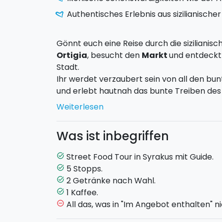
Authentisches Erlebnis aus sizilianisch
Gönnt euch eine Reise durch die sizilianis
Ortigia
, besucht den
Markt
und entdeckt
Stadt.
Ihr werdet verzaubert sein von all den b
und erlebt hautnah das bunte Treiben des 
ihre Ware singend und schreiend an den 
Weiterlesen
Anschließend werdet ihr dem
Apollo-Te
Monumente von Ortigia und gleichzeitig der 
Was ist inbegriffen
werdet am schönen
Artemis-Brunnen
vo
zur
Piazza del Duomo
von Syrakus, die im
Street Food Tour in Syrakus mit Guide.
task_alt
und einst der Athene geweiht war.
5 Stopps.
task_alt
Während der Street Food Verkostung werde
2 Getränke nach Wahl.
task_alt
probieren, wie Salami, Käse, Brischette, Ar
1 Kaffee.
task_alt
endet mit der Verkostung des typisch sizi
All das, was in "Im Angebot enthalten" ni
remove_circle_outline
Cannolo
!