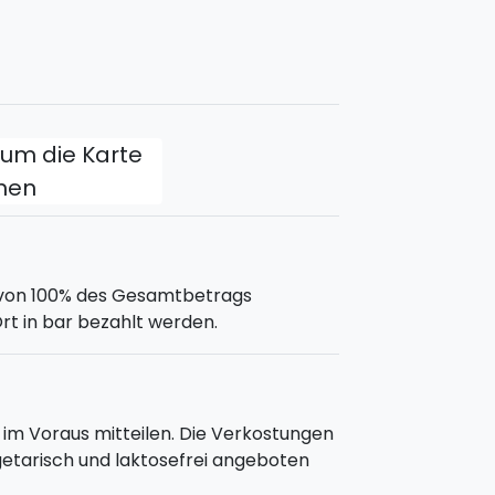
lermo und Syrakus seit Jahren ein
ten verfügbar. Es zieht die hungrige
dtzentren.
, um die Karte
fnen
g von 100% des Gesamtbetrags
rt in bar bezahlt werden.
n im Voraus mitteilen. Die Verkostungen
getarisch und laktosefrei angeboten