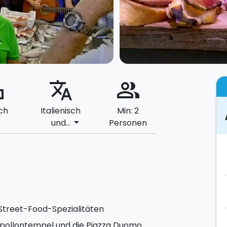
ard
translate
people_alt
ch
Italienisch
Min: 2
arrow_drop_down
und...
Personen
 Street-Food-Spezialitäten
Apollontempel und die Piazza Duomo