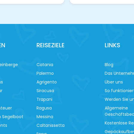
EN
REISEZIELE
LINKS
einberge
Catania
Blog
Palermo
Das Unterne
ss
Agrigento
Über uns
ur
Siracusa
So funktionier
Trapani
Werden Sie un
nteuer
Ragusa
Allgemeine
Geschäftsbe
m Segelboot
Messina
Kostenlose Re
ents
Caltanissetta
Gepäckaufbe