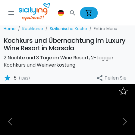
shopping_cart
menu
search
Home
Kochkurse
Sizilianische Küche
Entire Menu
Kochkurs und Übernachtung im Luxury
Wine Resort in Marsala
2 Nächte und 3 Tage im Wine Resort, 2-tägiger
Kochkurs und Weinverkostung
star
Teilen Sie
5
share
(1383)
Previous
Nex