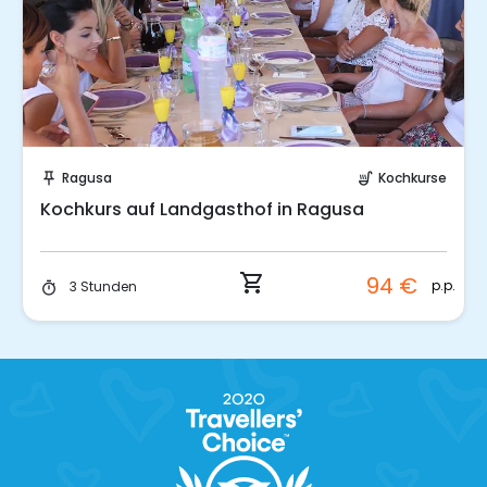
Sofort buchen!
Ragusa
Kochkurse
push_pin
soup_kitchen
Kochkurs auf Landgasthof in Ragusa
shopping_cart
94 €
p.p.
3 Stunden
timer