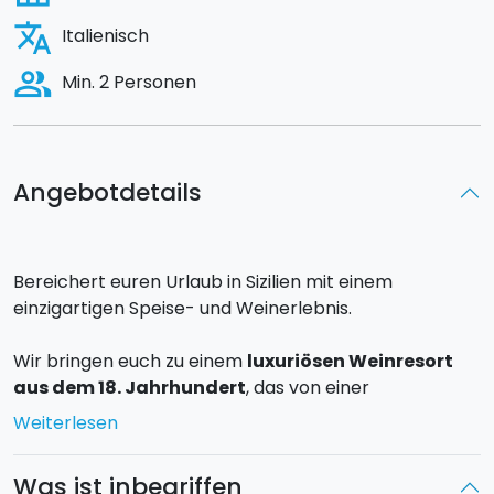
translate
Italienisch
people_alt
Min. 2 Personen
Angebotdetails
Bereichert euren Urlaub in Sizilien mit einem
einzigartigen Speise- und Weinerlebnis.
Wir bringen euch zu einem
luxuriösen Weinresort
aus dem 18. Jahrhundert
, das von einer
beeindruckenden Landschaft umgeben ist, zwischen
Weiterlesen
grünen Weinbergen und Olivenhainen liegt und im
Hintergrund vom Anblick der
Ägadischen Inseln
Was ist inbegriffen
dominiert wird. Hier werden Wein, Öl und Feldfrüchte