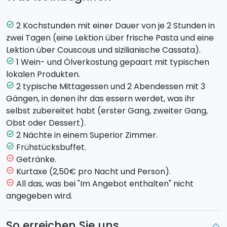
produziert. Bis heute werden unter sorgfältiger
Leitung der Familie 8 Weinsorten hergestellt, darunter
2 Kochstunden mit einer Dauer von je 2 Stunden in
task_alt
der berühmte Marsala D.O.C. und natives Olivenöl
zwei Tagen (eine Lektion über frische Pasta und eine
extra.
Lektion über Couscous und sizilianische Cassata).
1 Wein- und Ölverkostung gepaart mit typischen
task_alt
Nach eurer Ankunft und einem kurzen Besuch des
lokalen Produkten.
Baglios beginnt euer Kochkurs. Ihr werdet lernen, wie
2 typische Mittagessen und 2 Abendessen mit 3
task_alt
man die
typischen frischen Nudeln
des Ortes
Gängen, in denen ihr das essern werdet, was ihr
"
Gnocculi
" und "
Busiata
" zubereitet, "den Couscous
selbst zubereitet habt (erster Gang, zweiter Gang,
überzieht" und eine
sizilianische Cassata
montiert.
Obst oder Dessert).
Ihr werdet an
zwei Kochkursen zu je 2 Stunden
2 Nächte in einem Superior Zimmer.
task_alt
teilnehmen. Zusammen mit dem Chefkoch könnt ihr
Frühstücksbuffet.
task_alt
euch auf eine Uhrzeit festlegen, die euch am liebsten
Getränke.
remove_circle_outline
ist.
Kurtaxe (2,50€ pro Nacht und Person).
remove_circle_outline
All das, was bei "Im Angebot enthalten" nicht
remove_circle_outline
Das Paket beinhaltet auch die
Verkostung von 4
angegeben wird.
Weinen und Öl begleitet von typischen Produkten.
Sobald die Sonne untergegangen ist, könnt ihr ein
So erreichen Sie uns