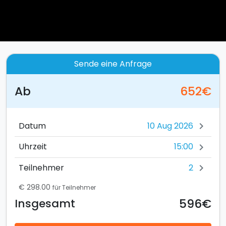
Sende eine Anfrage
Ab
652€
Datum
chevron_right
15:00
Uhrzeit
chevron_right
2
Teilnehmer
chevron_right
€ 298.00
für Teilnehmer
596€
Insgesamt