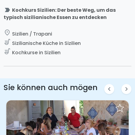
label_important
Kochkurs Sizilien: Der beste Weg, um das
typisch sizilianische Essen zu entdecken
place
Sizilien / Trapani
soup_kitchen
Sizilianische Küche in Sizilien
soup_kitchen
Kochkurse in Sizilien
Sie können auch mögen
chevron_left
chevron_right