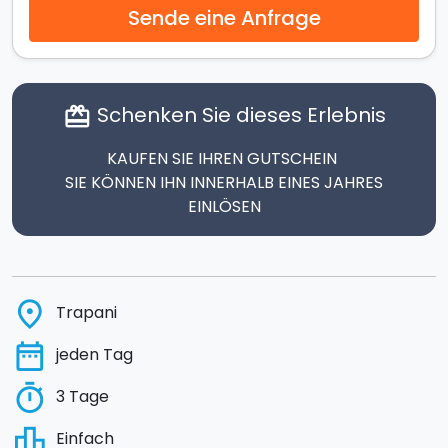
Sende eine Anfrage
Schenken Sie dieses Erlebnis
card_giftcard
KAUFEN SIE IHREN GUTSCHEIN
SIE KÖNNEN IHN INNERHALB EINES JAHRES
EINLÖSEN
place
Trapani
date_range
jeden Tag
timer
3 Tage
leaderboard
Einfach