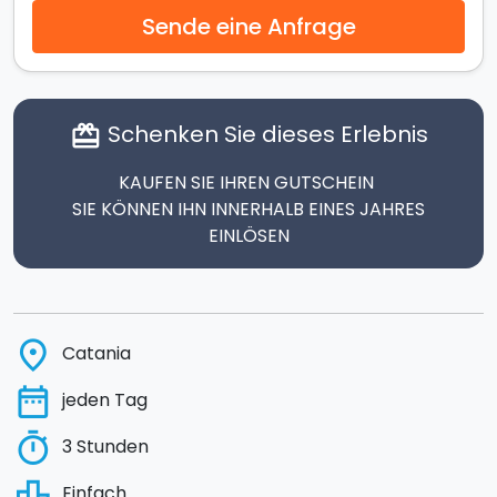
Sende eine Anfrage
Schenken Sie dieses Erlebnis
card_giftcard
KAUFEN SIE IHREN GUTSCHEIN
SIE KÖNNEN IHN INNERHALB EINES JAHRES
EINLÖSEN
place
Catania
date_range
jeden Tag
timer
3 Stunden
leaderboard
Einfach