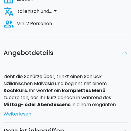
translate
arrow_drop_down
Italienisch und...
people_alt
Min. 2 Personen
Angebotdetails
Zieht die Schürze über, trinkt einen Schluck
sizilianischen Malvasia und beginnt mit einem
Kochkurs.
Ihr werdet ein
komplettes Menü
zubereiten, das ihr kurz danach in während des
Mittag- oder Abendessens
in einem eleganten
Lokal
verkosten
könnt. Der Kochkurs ist aktiv, es
Weiterlesen
werden also alle Schüler die Gerichte selbst
zubereiten. Der Kurs kann sowohl frühs als auch am
Was ist inbegriffen