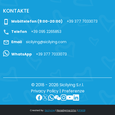
KONTAKTE
phone_iphone
Mobiltelefon (9:00-20:00)
+39 377 7033073
call
Telefon
+39 095 2265853
mail
Email
sicilying@sicilying.com
WhatsApp
+39 377 7033073
© 2018 - 2026 Sicilying S.r.l.
Privacy Policy
|
Preferenze
Created by :
Sicilying
|
Paradigma S.P.A.
|
SFWEB