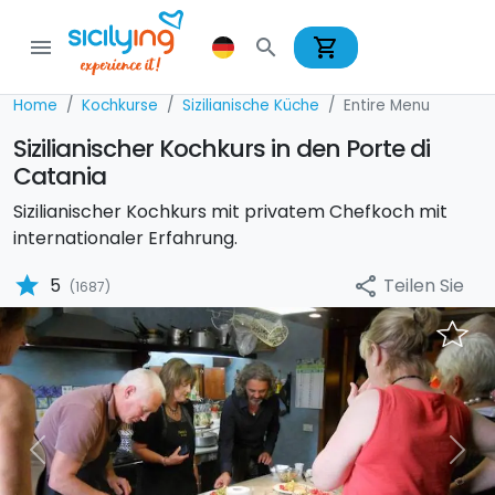
shopping_cart
menu
search
Home
Kochkurse
Sizilianische Küche
Entire Menu
Sizilianischer Kochkurs in den Porte di
Catania
Sizilianischer Kochkurs mit privatem Chefkoch mit
internationaler Erfahrung.
star
Teilen Sie
5
share
(1687)
Previous
Nex