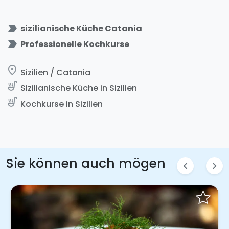
label_important
sizilianische Küche Catania
label_important
Professionelle Kochkurse
place
Sizilien / Catania
soup_kitchen
Sizilianische Küche in Sizilien
soup_kitchen
Kochkurse in Sizilien
Sie können auch mögen
chevron_left
chevron_right