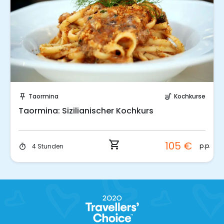
Sofort buchen!
Taormina
Kochkurse
push_pin
soup_kitchen
Taormina: Sizilianischer Kochkurs
shopping_cart
105 €
p.p.
4 Stunden
timer