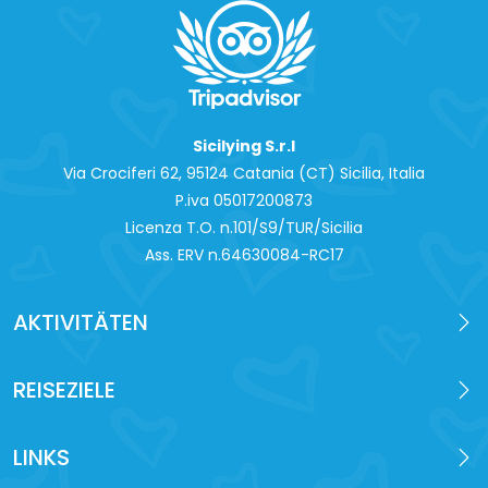
Sicilying S.r.l
Via Crociferi 62, 95124 Catania (CT) Sicilia, Italia
P.iva 0‍5017200873
Licenza T.O. n.101/S9/TUR/Sicilia
Ass. ERV n.64630084-RC17
AKTIVITÄTEN
REISEZIELE
LINKS