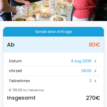
Sende eine Anfrage
Ab
80€
Datum
chevron_right
09:00
Uhrzeit
chevron_right
2
Teilnehmer
chevron_right
€ 135.00
für Teilnehmer
270€
Insgesamt