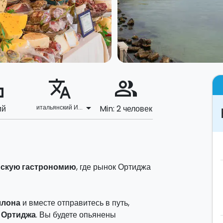
ard
translate
people_alt
arrow_drop_down
ий
итальянский И...
Min: 2 человек
скую гастрономию
, где рынок Ортиджа
ллона
и вместе отправитесь в путь,
 Ортиджа
. Вы будете опьянены