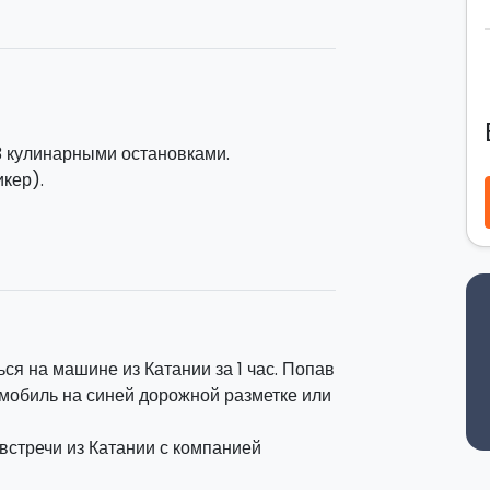
! Здесь вы найдете продуктовые лавки
еций и консервов, которые тщательно
утешествие, чтобы открыть ароматы
вух маршрутов:
3 кулинарными остановками.
икер).
те с дегустации сицилийских холодных
ых молочных фабрик в этом районе.
естных блюд и, наконец, чтобы сделать
ицилийские сладости, включая канноло,
ться на машине из Катании за 1 час. Попав
омобиль на синей дорожной разметке или
 встречи из Катании с компанией