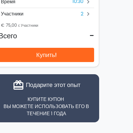
10:30
Время
chevron_right
2
Участники
chevron_right
€ 75,00
с Участники
-
Всего
Купить!
card_giftcard
Подарите этот опыт
КУПИТЕ КУПОН
ВЫ МОЖЕТЕ ИСПОЛЬЗОВАТЬ ЕГО В
ТЕЧЕНИЕ 1 ГОДА