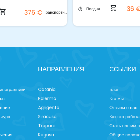
shopping_cart
36 
Полдня
timer
hopping_cart
375 €
Транспортное средство
HАПРАВЛЕНИЯ
ССЫЛКИ
иноградники
Catania
Блог
рсы
Palermo
Кто мы
ление
Agrigento
Отзывы о нас
ьтура
Siracusa
Как это работа
Trapani
Стать нашим 
ючения
Ragusa
Общие положе