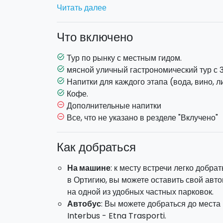
торжеством сицилийских вкусов и ароматов
Читать далее
всех видов: от сыров до вин, от рыбы до сп
готовятся на месте. Это будет настоящее п
Что включено
традиции!
Тур по рынку с местным гидом.
task_alt
У вас будет возможность выбрать один из д
мясной уличный гастрономический тур с 
task_alt
Напитки для каждого этапа (вода, вино, л
task_alt
УЛИЧНАЯ ЕДЕ, МЯСНОЕ МЕНЮ
: Вы начне
Кофе.
task_alt
закусок и сыров на одной из самых известн
Дополнительные напитки
remove_circle_outline
Затем вы продолжите дегустацию типичных м
Все, что не указано в резделе "Вклучено"
remove_circle_outline
все более сладким, попробуете различные с
миндальное печенье и граниту.
Как добраться
Продолжительность:
2,5/3 часа.
На машине
: к месту встречи легко добра
в Ортигию, вы можете оставить свой авт
на одной из удобных частных парковок.
Автобус
: Вы можете добраться до места
Interbus - Etna Trasporti.