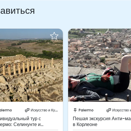
равиться
абронируйте мгновенно!
Забронируйте мгновенн
alermo
Искусство и Культура
Palermo
Искусство и Кул
theater_comedy
push_pin
theater_comedy
ивидуальный тур с
Пешая экскурсия Анти-м
ермо: Селинунте и
в Корлеоне
жеста