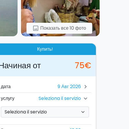
Показать все 10 фото
image
Купить!
Начиная от
75€
дата
chevron_right
Seleziona il servizio
услугу
chevron_right