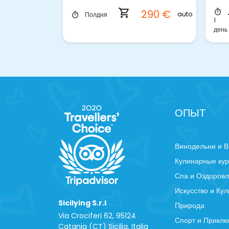
350 €
автомобиль
shopping_cart
290 €
timer
auto
Полдня
timer
9 €
s
автомобиль
1
день
ОПЫТ
Винодельни и В
Кулинарные ку
Спа и Оздоров
Искусство и Кул
Sicilying S.r.l
Природа
Via Crociferi 62, 95124
Спорт и Прикл
Catania (CT) Sicilia, Italia