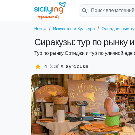
search
Home
Искусство и Культура
Однодневные т
Сиракузы: тур по рынку 
Тур по рынку Ортиджи и тур по уличной еде
star
4
Syracuse
(628)
push_pin