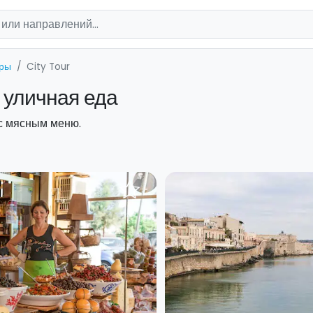
уры
City Tour
и уличная еда
 с мясным меню.