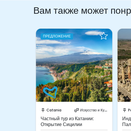
Вам также может пон
ПРЕДЛОЖЕНИЕ
гновенно!
Забронируйте мгновенно!
З
скусство и Культура
Catania
Искусство и Культура
P
push_pin
theater_comedy
push_pin
тании:
Частный тур из Катании:
Инд
ка и Шикли
Открытие Сицилии
Пал
Сед