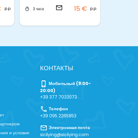
email
shoppin
€
15 €
p.p.
p.p.
3 часа
1 час
timer
timer
КОНТАКТЫ
phone_iphone
Мобильный (9:00-
20:00)
+39 377 7033073
call
Телефон
ет
+39 095 2265853
партнером
mail
Электронная почта
ния и условия
sicilying@sicilying.com