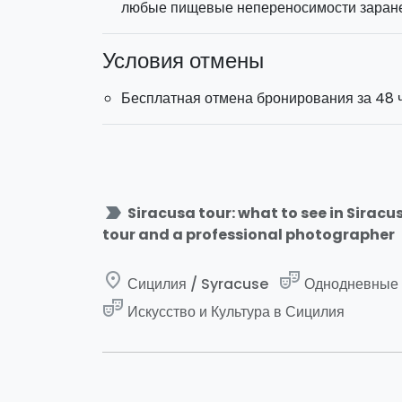
любые пищевые непереносимости заране
Условия отмены
Бесплатная отмена бронирования за 48 ч
label_important
Siracusa tour: what to see in Siracu
tour and a professional photographer
place
theater_comedy
Сицилия / Syracuse
Однодневные 
theater_comedy
Искусство и Культура в Сицилия