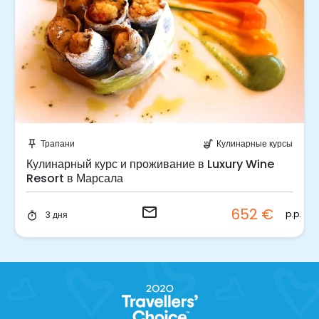
Отправить запрос!
Трапани
Кулинарные курсы
push_pin
soup_kitchen
Кулинарный курс и проживание в Luxury Wine
Resort в Марсала
email
652 €
p.p.
3 дня
timer