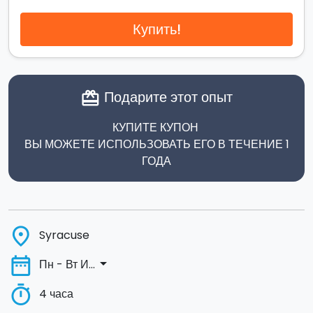
Купить!
Подарите этот опыт
card_giftcard
КУПИТЕ КУПОН
ВЫ МОЖЕТЕ ИСПОЛЬЗОВАТЬ ЕГО В ТЕЧЕНИЕ 1
ГОДА
place
Syracuse
date_range
arrow_drop_down
Пн - Вт И...
timer
4 часа