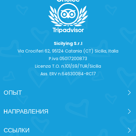
Sicilying S.r.l
Via Crociferi 62, 95124 Catania (CT) Sicilia, Italia
P.iva 0‍5017200873
Licenza T.O. n.101/S9/TUR/Sicilia
Ass. ERV n.64630084-RC17
ОПЫТ
HАПРАВЛЕНИЯ
ССЫЛКИ