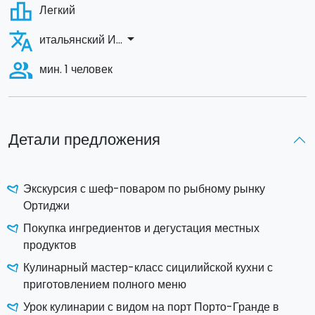
leaderboard
Легкий
translate
arrow_drop_down
итальянский И...
people_alt
мин. 1 человек
Детали предложения
Экскурсия с шеф-поваром по рыбному рынку
Ортиджи
Покупка ингредиентов и дегустация местных
продуктов
Кулинарный мастер-класс сицилийской кухни с
приготовлением полного меню
Урок кулинарии с видом на порт Порто-Гранде в