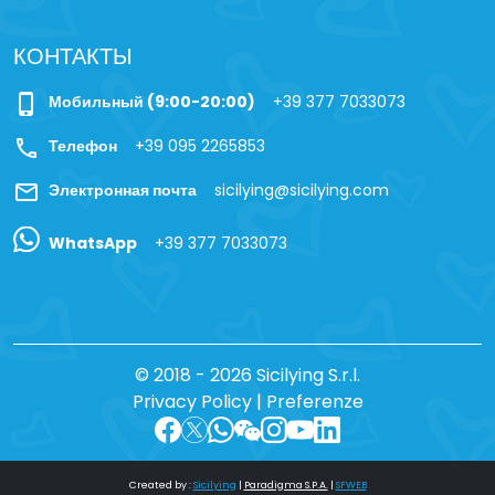
КОНТАКТЫ
phone_iphone
Мобильный (9:00-20:00)
+39 377 7033073
call
Телефон
+39 095 2265853
mail
Электронная почта
sicilying@sicilying.com
WhatsApp
+39 377 7033073
© 2018 - 2026 Sicilying S.r.l.
Privacy Policy
|
Preferenze
Created by :
Sicilying
|
Paradigma S.P.A.
|
SFWEB