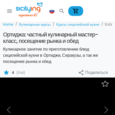
shopping_cart
menu
search
Home
Кулинарные курсы
Курсы сицилийской кухни
Entir
Ортиджа: частный кулинарный мастер-
класс, посещение рынка и обед
Кулинарное занятие по приготовлению блюд
сицилийской кухни в Ортиджи, Сиракузы, а так же
посещение рынка и обед.
star
Поделиться
4
share
(1741)
Previous
Nex