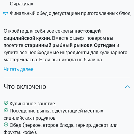
Сиракузах
Финальный обед с дегустацией приготовленных блюд
Откройте для себя все секреты
настоящей
сицилийской кухни
. Вместе с шеф-поваром вы
посетите
старинный рыбный рынок
в
Ортиджи
и
купите все необходимые ингредиенты для кулинарного
мастер-класса. Если вы никогда не были на
сицилийском рынке, то вам надолго запомнится его
Читать далее
особая атмосфера: яркие краски и запахи смешиваются
с криками продавцов, как бы перемещая вас назад во
Что включено
времени. Во время посещения рынка вы попробуете
местные продукты.
Далее на кухне, из которой открывается вид на порт
Кулинарное занятие.
task_alt
Сиракуз, шеф-повар поможет вам приготовить
полное
Посещение рынка с дегустацией местных
task_alt
меню традиционных сицилийских блюд
(первое,
сицилийских продуктов.
второе блюда, гарнир и десерт). Шеф-повар объяснит,
Обед (первое, второе блюда, гарнир, десерт или
task_alt
как готовить сицилийские блюда, а так же расскажет о
фрукты, кофе).