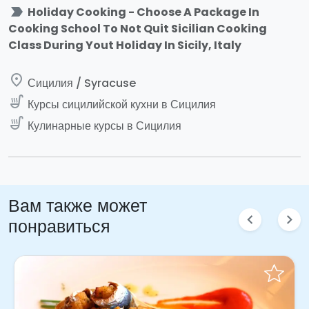
label_important
Holiday Cooking - Choose A Package In
Cooking School To Not Quit Sicilian Cooking
Class During Yout Holiday In Sicily, Italy
place
Сицилия / Syracuse
soup_kitchen
Курсы сицилийской кухни в Сицилия
soup_kitchen
Кулинарные курсы в Сицилия
Вам также может
chevron_left
chevron_right
понравиться