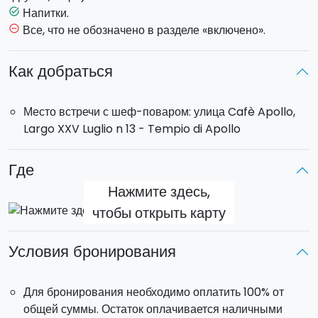
технике их приготовления.
Напитки.
task_alt
По окончании занятия вас ждет
обед
из приготовленных
Все, что не обозначено в разделе «включено».
remove_circle_outline
блюд.
Как добраться
Продолжительность
:
приблизительно 3,5 часа.
Место: Ортиджа, Сиракузы.
Место встречи с шеф-поваром: улица Cafè Apollo,
Largo XXV Luglio n 13 - Tempio di Apollo
Где
Нажмите здесь,
чтобы открыть карту
Условия бронирования
Для бронирования необходимо оплатить 100% от
общей суммы. Остаток оплачивается наличными