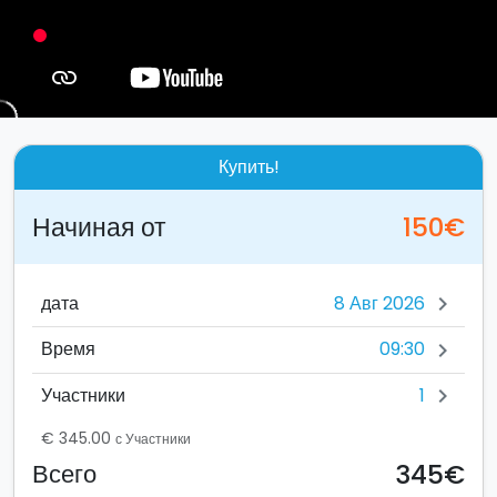
Купить!
Начиная от
150€
дата
chevron_right
09:30
Время
chevron_right
1
Участники
chevron_right
€ 345.00
с Участники
345€
Всего