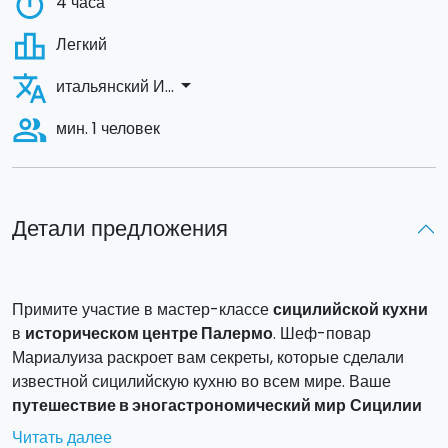
timer
4 часа
leaderboard
Легкий
translate
arrow_drop_down
итальянский И...
people_alt
мин. 1 человек
Детали предложения
Примите участие в мастер-классе
сицилийской кухни
в
историческом центре Палермо
. Шеф-повар
Мариалуиза раскроет вам секреты, которые сделали
известной сицилийскую кухню во всем мире. Ваше
путешествие в эногастрономический мир
Сицилии
начнется сразу же - вы встретитесь с шеф-поваром
Читать далее