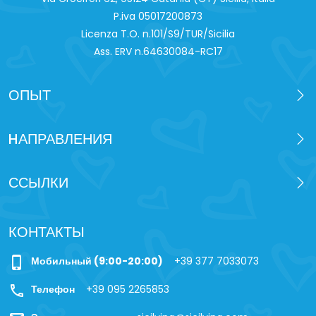
P.iva 0‍5017200873
Licenza T.O. n.101/S9/TUR/Sicilia
Ass. ERV n.64630084-RC17
ОПЫТ
HАПРАВЛЕНИЯ
ССЫЛКИ
КОНТАКТЫ
phone_iphone
Мобильный (9:00-20:00)
+39 377 7033073
call
Телефон
+39 095 2265853