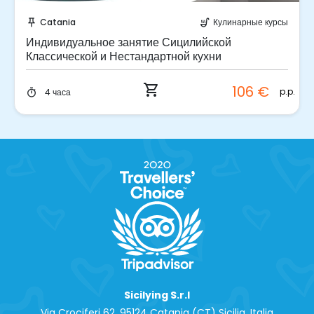
Забронируйте мгновенно!
Catania
Кулинарные курсы
push_pin
soup_kitchen
Индивидуальное занятие Сицилийской
Классической и Нестандартной кухни
shopping_cart
106 €
p.p.
4 часа
timer
Sicilying S.r.l
Via Crociferi 62, 95124 Catania (CT) Sicilia, Italia