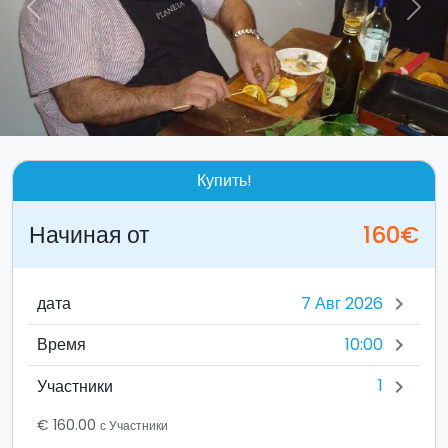
Previous
Nex
Купить!
Начиная от
160€
дата
chevron_right
10:00
Время
chevron_right
1
Участники
chevron_right
€ 160.00
с Участники