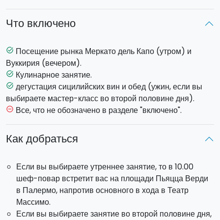
рядом с рынком
Меркато дель Капо
, где вы вместе
купите самые свежие продукты для
мастер-класса
. Вы
Что включено
окунетесь в аутентичную, незабываемую атмосферу:
продавцы, зазывающие покупателей, запахи и цвета
самых свежих продуктов - вот лишь некоторые
Посещение рынка Меркато дель Капо (утром) и
task_alt
характерные особенности сицилийского рынка.
Вуккирия (вечером).
По пути к историческому зданию шестнадцатого века,
Кулинарное занятие.
task_alt
где будет проходить кулинарный мастер-класс, вам
дегустация сицилийских вин и обед (ужин, если вы
task_alt
встретятся потрясающие аллеи, дворцы и памятники.
выбираете мастер-класс во второй половине дня).
На месте вас встретят приветственным бокалом вина и
Все, что не обозначено в разделе "включено".
remove_circle_outline
теплой,
семейной атмосферой
.
Как добраться
Вы приготовите полное меню
: закуски, первое блюдо,
второе блюдо и десерт. Вот лишь некоторые блюда,
Если вы выбираете утреннее занятие, то в 10.00
которые вы сможете приготовить: капоната из
шеф-повар встретит вас на площади Пьяцца Верди
баклажанов, паста с сардинами, сардины а беккафико,
в Палермо, напротив основного в хода в Театр
рулетики из рыбы-меч, сицилийская кассата.
Массимо.
Если вы выбираете занятие во второй половине дня,
По окончании кулинарного мастер-класса последует