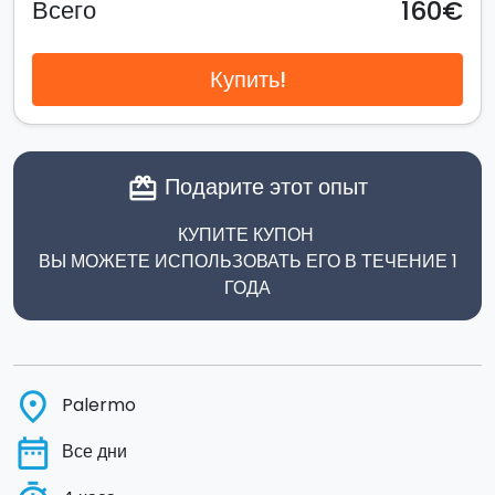
160€
Всего
Купить!
Подарите этот опыт
card_giftcard
КУПИТЕ КУПОН
ВЫ МОЖЕТЕ ИСПОЛЬЗОВАТЬ ЕГО В ТЕЧЕНИЕ 1
ГОДА
place
Palermo
date_range
Все дни