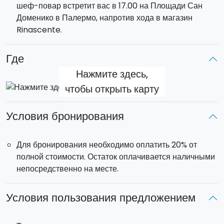
шеф-повар встретит вас в 17.00 на Площади Сан
обед
из приготовленных блюд. Во время обеда вам
Доменико в Палермо, напротив хода в магазин
будут предложены сицилийские вина, идеально
Rinascente.
сочетающиеся с приготовленными блюдами. К десерту
будет предложено сладкое вино
зибиббо
(сладкое
ароматное вино) и местное
лимончелло
(лимонный
Где
ликер).
Нажмите здесь,
чтобы открыть карту
Вы можете принять участие в мастер-классе
утром
или
во второй половине дня
. Утром вы посетите рынок
Условия бронирования
Меркато дель Капо
, а вечером рынок
Вуккирия
. После
окончания утреннего мастер-класса вам предложат
обед, в то время как вечером - ужин.
Для бронирования необходимо оплатить 20% от
полной стоимости. Остаток оплачивается наличными
непосредственно на месте.
Условия пользования предложением