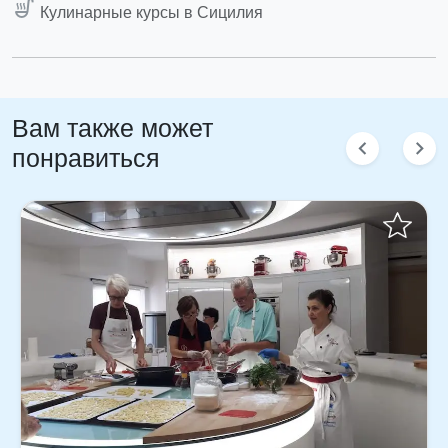
soup_kitchen
Кулинарные курсы в Сицилия
Вам также может
chevron_left
chevron_right
понравиться