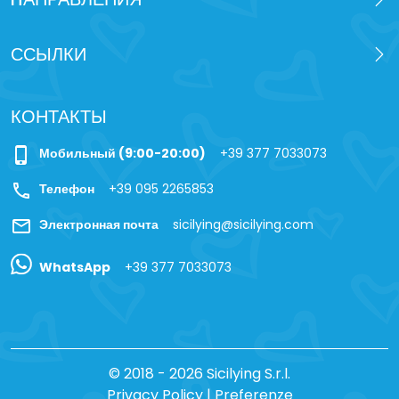
ССЫЛКИ
КОНТАКТЫ
phone_iphone
Мобильный (9:00-20:00)
+39 377 7033073
call
Телефон
+39 095 2265853
mail
Электронная почта
sicilying@sicilying.com
WhatsApp
+39 377 7033073
© 2018 - 2026 Sicilying S.r.l.
Privacy Policy
|
Preferenze