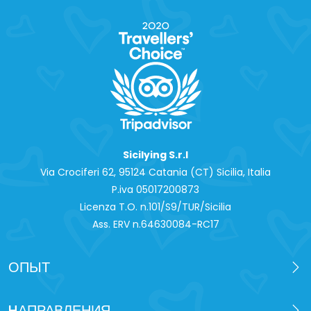
Sicilying S.r.l
Via Crociferi 62, 95124 Catania (CT) Sicilia, Italia
P.iva 0‍5017200873
Licenza T.O. n.101/S9/TUR/Sicilia
Ass. ERV n.64630084-RC17
ОПЫТ
HАПРАВЛЕНИЯ