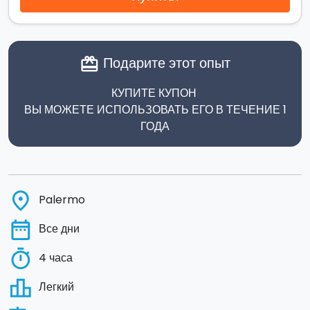
Подарите этот опыт
card_giftcard
КУПИТЕ КУПОН
ВЫ МОЖЕТЕ ИСПОЛЬЗОВАТЬ ЕГО В ТЕЧЕНИЕ 1
ГОДА
place
Palermo
date_range
Все дни
timer
4 часа
leaderboard
Легкий