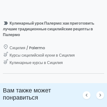
label_important
Кулинарный урок Палермо: как приготовить
лучшие традиционные сицилийские рецепты в
Палермо
place
Сицилия / Palermo
soup_kitchen
Курсы сицилийской кухни в Сицилия
soup_kitchen
Кулинарные курсы в Сицилия
Вам также может
chevron_left
chevron_right
понравиться