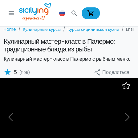
shopping_cart
menu
search
Home
Кулинарные курсы
Курсы сицилийской кухни
Entir
Кулинарный мастер-класс в Палермо:
традиционные блюда из рыбы
Кулинарный мастер-класс в Палермо с рыбным меню.
star
Поделиться
5
share
(1105)
Previous
Nex