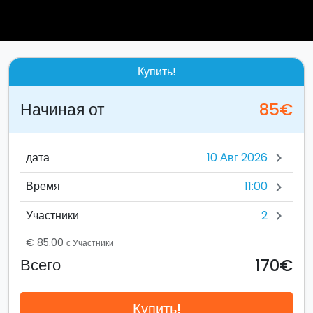
Купить!
Начиная от
85€
дата
chevron_right
11:00
Время
chevron_right
2
Участники
chevron_right
€ 85.00
с Участники
170€
Всего
Купить!