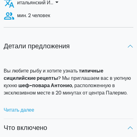
translate
arrow_drop_down
итальянский И...
people_alt
мин. 2 человек
Детали предложения
Вы любите рыбу и хотите узнать
типичные
сицилийские рецепты
? Мы приглашаем вас в уютную
кухню
шеф-повара Антонио
, расположенную в
эксклюзивном месте в 20 минутах от центра Палермо.
Как только вы приедете, шеф-повар встретит вас
Читать далее
приветственным коктейлем
и даст фартуки, чтобы вы
смогли сразу приступить к работе. Вы начнете урок с
Что включено
приготовления закуски, а именно
супа из мидий
, одного
из самых популярных рецептов на Сицилии. Затем вы