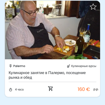
Забронируйте мгновенно!
Palermo
Кулинарные курсы
push_pin
soup_kitchen
Кулинарное занятие в Палермо, посещение
рынка и обед
shopping_cart
160 €
p.p.
4 часа
timer