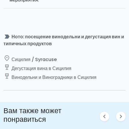
label_important
Ното: посещение винодельни и дегустация вин и
типичных продуктов
place
Сицилия / Syracuse
wine_bar
Дегустация вина в Сицилия
wine_bar
Винодельни и Виноградники в Сицилия
Вам также может
chevron_left
chevron_right
понравиться