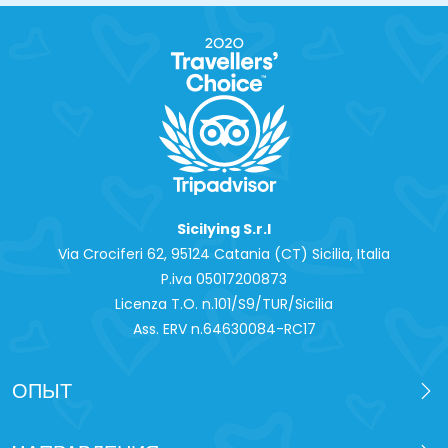
Sicilying S.r.l
Via Crociferi 62, 95124 Catania (CT) Sicilia, Italia
P.iva 0‍5017200873
Licenza T.O. n.101/S9/TUR/Sicilia
Ass. ERV n.64630084-RC17
ОПЫТ