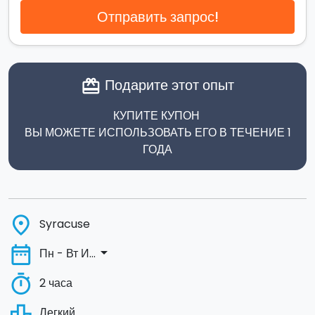
Отправить запрос!
Подарите этот опыт
card_giftcard
КУПИТЕ КУПОН
ВЫ МОЖЕТЕ ИСПОЛЬЗОВАТЬ ЕГО В ТЕЧЕНИЕ 1
ГОДА
place
Syracuse
date_range
arrow_drop_down
Пн - Вт И...
timer
2 часа
leaderboard
Легкий