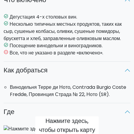
дегустацию 3 вин
, сопровождаемых местными
продуктами такими как сыры, сухая колбаса, оливки,
помидоры и многое другое.
Дегустация 4-х столовых вин.
task_alt
Несколько типичных местных продуктов, таких как
task_alt
Часы работы:
сыр, сушеные колбасы, оливки, сушеные помидоры,
- с 09:00 до 16:00 (зимний период с 16 сентября по 14
брускетта и хлеб, заправленные оливковым маслом.
июня)
Посещение винодельни и виноградников.
task_alt
- с 09:00 до 18:00 (летний период с 15 июня по 15
Все, что не указано в разделе «включено».
remove_circle_outline
сентября).
Как добраться
Винодельня Терре ди Ното, Contrada Burgio Coste
Fredde, Провинция Страда № 22, Ното (SR).
Где
Нажмите здесь,
чтобы открыть карту