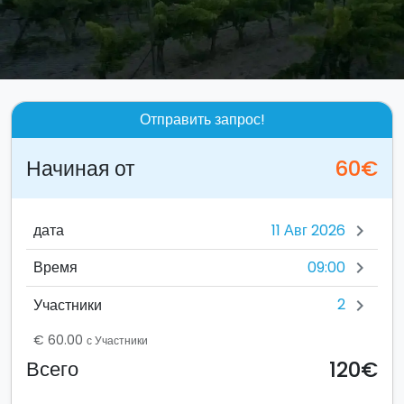
Отправить запрос!
Начиная от
60€
дата
chevron_right
09:00
Время
chevron_right
2
Участники
chevron_right
€ 60.00
с Участники
120€
Всего