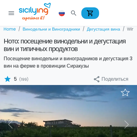
shopping_cart
menu
search
Home
Винодельни и Виноградники
Дегустация вина
Wine
Ното: посещение винодельни и дегустация
вин и типичных продуктов
Посещение винодельни и виноградников и дегустация 3
вин на ферме в провинции Сиракузы
star
Поделиться
5
share
(199)
Previous
Nex