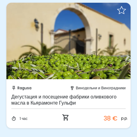
Забронируйте мгновенно!
Ragusa
Винодельни и Виноградники
push_pin
wine_bar
Дегустация и посещение фабрики оливкового
масла в Кьярамонте Гульфи
shopping_cart
38 €
p.p.
1 час
timer