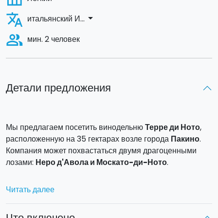
translate
arrow_drop_down
итальянский И...
people_alt
мин. 2 человек
Детали предложения
Мы предлагаем посетить винодельню
Терре ди Ното
,
расположенную на 35 гектарах возле города
Пакино
.
Компания может похвастаться двумя драгоценными
лозами:
Неро д'Авола и Москато-ди-Ното
.
Дегустация
включает в себя прогулку с гидом по
Читать далее
виноградникам, посещение винодельни с
демонстрацией производственных процессов,
Что включено