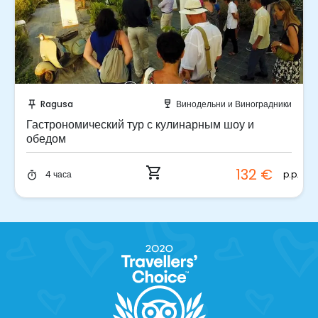
Забронируйте мгновенно!
Ragusa
Винодельни и Виноградники
push_pin
wine_bar
Гастрономический тур с кулинарным шоу и
обедом
shopping_cart
132 €
p.p.
4 часа
timer