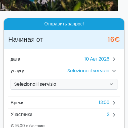
Отправить запрос!
Начиная от
16€
дата
chevron_right
Seleziona il servizio
услугу
chevron_right
13:00
Время
chevron_right
2
Участники
chevron_right
€ 16,00
с Участники