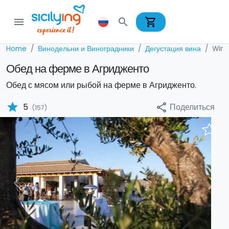
shopping_cart
menu
search
Home
Винодельни и Виноградники
Дегустация вина
Wine
Обед на ферме в Агридженто
Обед с мясом или рыбой на ферме в Агридженто.
star
Поделиться
5
share
(157)
Previous
Nex