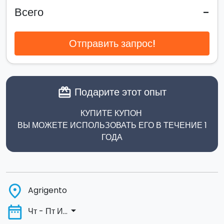
-
Всего
Отправить запрос!
Подарите этот опыт
card_giftcard
КУПИТЕ КУПОН
ВЫ МОЖЕТЕ ИСПОЛЬЗОВАТЬ ЕГО В ТЕЧЕНИЕ 1
ГОДА
place
Agrigento
date_range
arrow_drop_down
Чт - Пт И...