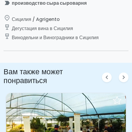
label_important
производство сыра сыроварня
place
Сицилия / Agrigento
wine_bar
Дегустация вина в Сицилия
wine_bar
Винодельни и Виноградники в Сицилия
Вам также может
chevron_left
chevron_right
понравиться