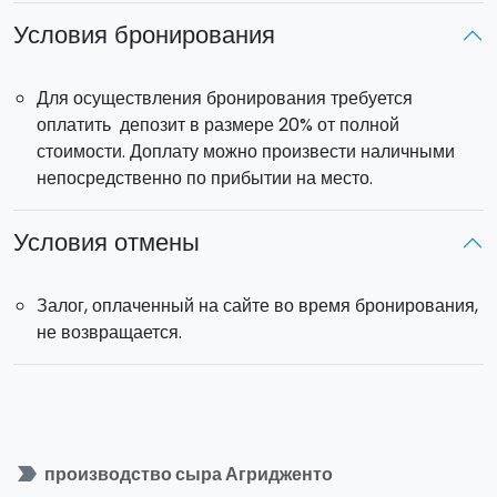
капоната, овощной кускус, фаршированные баклажаны,
Условия бронирования
мясные деликатесы, сыры), первое блюдо и бокал вина,
или полное меню с мясом или рыбой, которое включает
разнообразные закуски, первое и второе блюда, фрукты
Для осуществления бронирования требуется
и бокал вина.
оплатить депозит в размере 20% от полной
Внутри фермы у вас будет возможность посетить
стоимости. Доплату можно произвести наличными
ароматный сад, где выращиваются очень особенные
непосредственно по прибытии на место.
растения.
Настоящий прыжок в прошлое, полный вкуса и хороших
Условия отмены
ароматов сицилийской гастрономической традиции.
Залог, оплаченный на сайте во время бронирования,
не возвращается.
label_important
производство сыра Агридженто