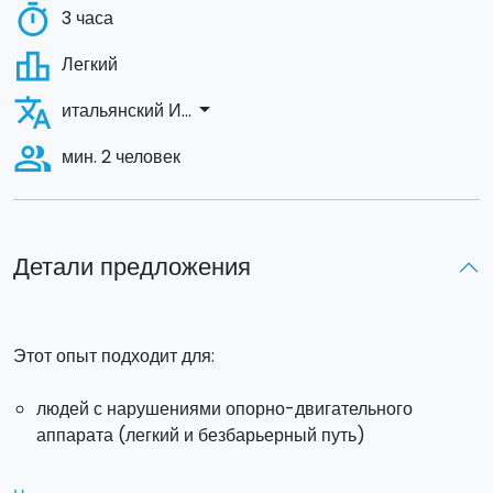
timer
3 часа
leaderboard
Легкий
translate
arrow_drop_down
итальянский И...
people_alt
мин. 2 человек
Детали предложения
Этот опыт подходит для:
людей с нарушениями опорно-двигательного
аппарата (легкий и безбарьерный путь)
слепых людей (тактильные и обонятельные