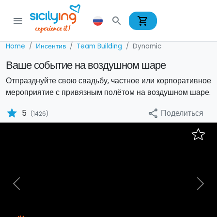
shopping_cart
menu
search
Home
Инсентив
Team Building
Dynamic
Ваше событие на воздушном шаре
Отпразднуйте свою свадьбу, частное или корпоративное
мероприятие с привязным полётом на воздушном шаре.
star
Поделиться
5
share
(1426)
Previous
Nex