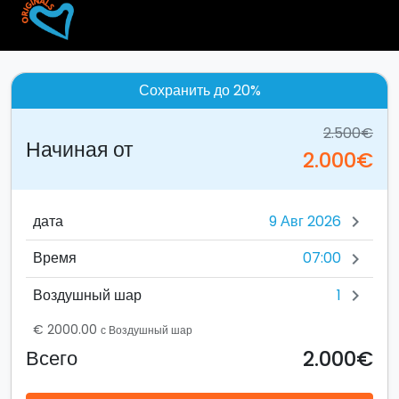
Сохранить до 20%
2.500€
Начиная от
2.000€
дата
chevron_right
07:00
Время
chevron_right
1
Воздушный шар
chevron_right
€ 2000.00
с Воздушный шар
2.000€
Всего