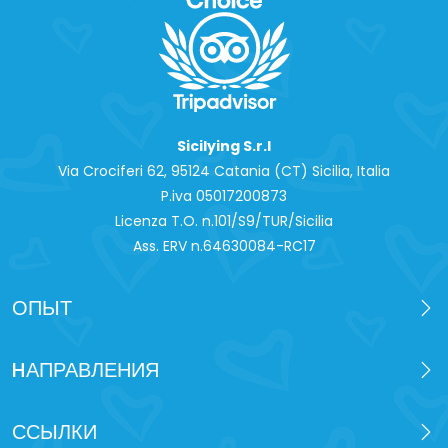
Sicilying S.r.l
Via Crociferi 62, 95124 Catania (CT) Sicilia, Italia
P.iva 0‍5017200873
Licenza T.O. n.101/S9/TUR/Sicilia
Ass. ERV n.64630084-RC17
ОПЫТ
HАПРАВЛЕНИЯ
ССЫЛКИ