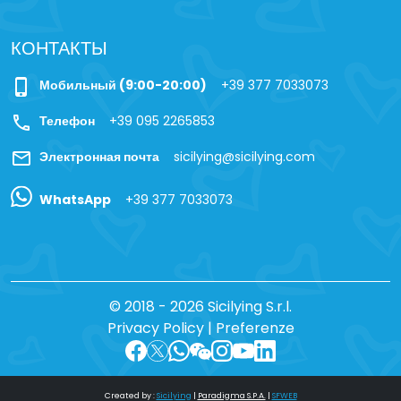
КОНТАКТЫ
phone_iphone
Мобильный (9:00-20:00)
+39 377 7033073
call
Телефон
+39 095 2265853
mail
Электронная почта
sicilying@sicilying.com
WhatsApp
+39 377 7033073
© 2018 - 2026 Sicilying S.r.l.
Privacy Policy
|
Preferenze
Created by :
Sicilying
|
Paradigma S.P.A.
|
SFWEB