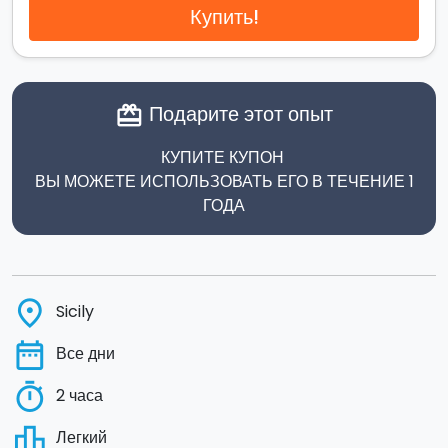
Купить!
Подарите этот опыт
card_giftcard
КУПИТЕ КУПОН
ВЫ МОЖЕТЕ ИСПОЛЬЗОВАТЬ ЕГО В ТЕЧЕНИЕ 1
ГОДА
place
Sicily
date_range
Все дни
timer
2 часа
leaderboard
Легкий