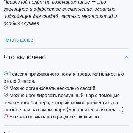
Привязной полёт на воздушном шаре — это
зрелищное и эффектное впечатление, идеально
подходящее для свадеб, частных мероприятий и
особых случаев.
Представьте себе молодожёнов, плавно
Читать далее
поднимающихся в небо на закате
, или гостей,
наслаждающихся эмоциями полёта с видом на
Что включено
сицилийские пейзажи: оригинальное и элегантное
развлечение, идеально подходящее для создания
незабываемых воспоминаний и потрясающих
1 сессия привязанного полета продолжительностью
task_alt
фотографий.
около 2 часов.
Можно организовать несколько сессий.
task_alt
Воздушный шар, надёжно закреплённый тремя тросами,
Можно брендировать воздушный шар с помощью
task_alt
поднимается примерно на 30 метров, позволяя
рекламного баннера, который можно разместить на
испытать ощущение полёта в полной безопасности. Во
корзине или на самом шаре (дополнительная оплата).
время мероприятия, которое может длиться до двух
Все, что не указано в разделе "включено".
remove_circle_outline
часов, возможно проведение нескольких подъёмов
продолжительностью 5–10 минут каждый,
чтобы