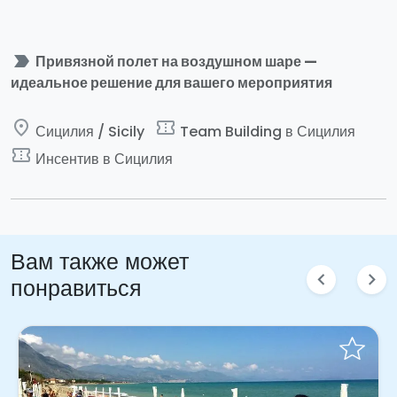
label_important
Привязной полет на воздушном шаре —
идеальное решение для вашего мероприятия
place
confirmation_number
Сицилия / Sicily
Team Building в Сицилия
confirmation_number
Инсентив в Сицилия
Вам также может
chevron_left
chevron_right
понравиться