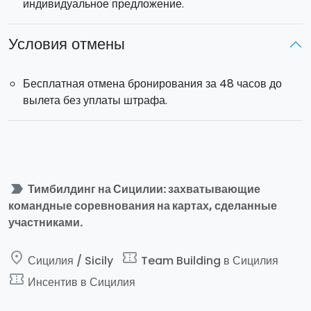
индивидуальное предложение.
- Расположение: по всей Сицилии
- Образовательные и веселые тимбилдинговые
Условия отмены
мероприятия
- Легко адаптируется к любому количеству участников
Бесплатная отмена бронирования за 48 часов до
вылета без уплаты штрафа.
label_important
Тимбилдинг на Сицилии: захватывающие
командные соревнования на картах, сделанные
участниками.
place
confirmation_number
Сицилия / Sicily
Team Building в Сицилия
confirmation_number
Инсентив в Сицилия