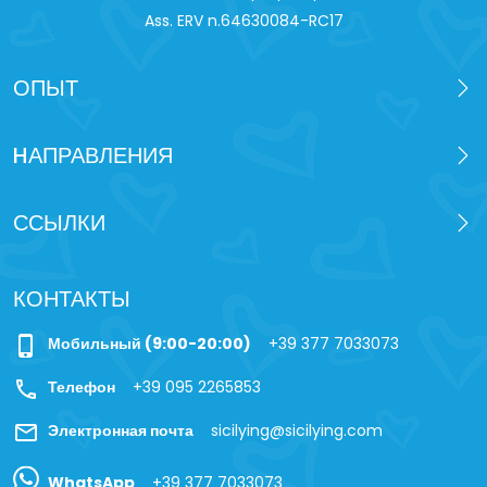
Ass. ERV n.64630084-RC17
ОПЫТ
HАПРАВЛЕНИЯ
ССЫЛКИ
КОНТАКТЫ
phone_iphone
Мобильный (9:00-20:00)
+39 377 7033073
call
Телефон
+39 095 2265853
mail
Электронная почта
sicilying@sicilying.com
WhatsApp
+39 377 7033073