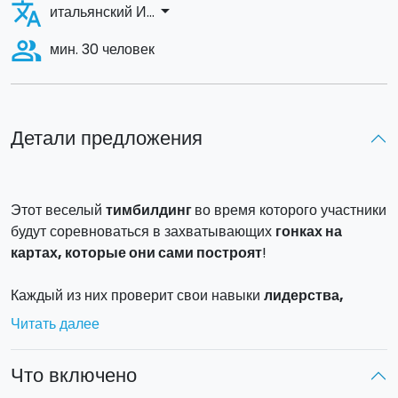
translate
arrow_drop_down
итальянский И...
people_alt
мин. 30 человек
Детали предложения
Этот веселый
тимбилдинг
во время которого участники
будут соревноваться в захватывающих
гонках на
картах, которые они сами построят
!
Каждый из них проверит свои навыки
лидерства,
общения, стратегии и управления временем
.
Читать далее
Участники будут разделены на небольшие группы и
Что включено
оснащены переработанными материалами (картон,