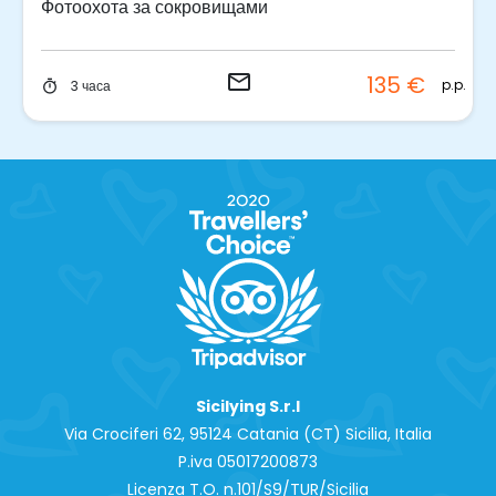
Фотоохота за сокровищами
email
135 €
.
p.p.
3 часа
timer
Sicilying S.r.l
Via Crociferi 62, 95124 Catania (CT) Sicilia, Italia
P.iva 0‍5017200873
Licenza T.O. n.101/S9/TUR/Sicilia