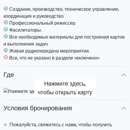
трубы из ПВХ, резиновые колеса, клейкая лента и т. Д.).
Таким образом, им придется обмениваться идеями,
Создание, производство, техническое управление,
task_alt
проектировать и создавать карт, и в конце
участвовать
координация и руководство.
в гонке
.
Профессиональный режиссер.
task_alt
Фасилитаторы.
task_alt
В зависимости от пожеланий, дорога может быть
Все необходимые материалы для построения картов
task_alt
построена как на открытом воздухе, так и в помещении,
и выполнения задач.
при условии, что места достаточно. У участников будет
Живая радиопередача мероприятия.
task_alt
возможность решить
«дополнительные задачи»
,
Все, что не указано в разделе «включено».
remove_circle_outline
которые позволят получить дополнительными
материалами и инструментами.
Где
Нажмите здесь,
Мероприятие предназначено для улучшения
чтобы открыть карту
командной работы, общения и лидерства.
Пожалуйста, свяжитесь с нами, чтобы получить
Условия бронирования
индивидуальное предложение.
Пожалуйста, свяжитесь с нами, чтобы получить
КЛЮЧЕВЫЕ МОМЕНТЫ