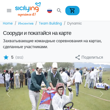
shopping_cart
menu
search
Home
Инсентив
Team Building
Dynamic
Сооруди и покатайся на карте
Захватывающие командные соревнования на картах,
сделанные участниками.
star
Поделиться
5
share
(1312)
Previous
Nex