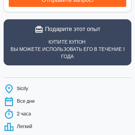
Подарите этот опыт
card_giftcard
КУПИТЕ КУПОН
ВЫ МОЖЕТЕ ИСПОЛЬЗОВАТЬ ЕГО В ТЕЧЕНИЕ 1
ГОДА
place
Sicily
date_range
Все дни
timer
2 часа
leaderboard
Легкий