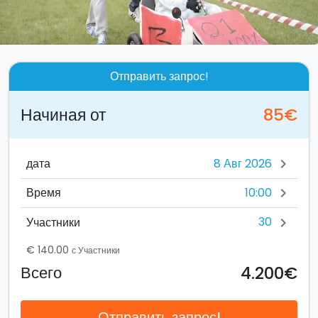
Отправить запрос!
Начиная от
85€
дата
chevron_right
10:00
Время
chevron_right
30
Участники
chevron_right
€ 140.00
с Участники
4.200€
Всего
Отправить запрос!