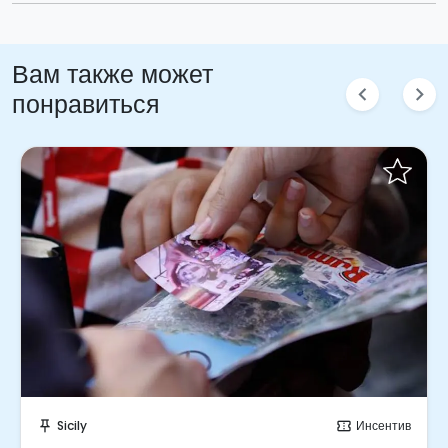
Вам также может
chevron_left
chevron_right
понравиться
Отправить запрос!
Sicily
Инсентив
push_pin
confirmation_number