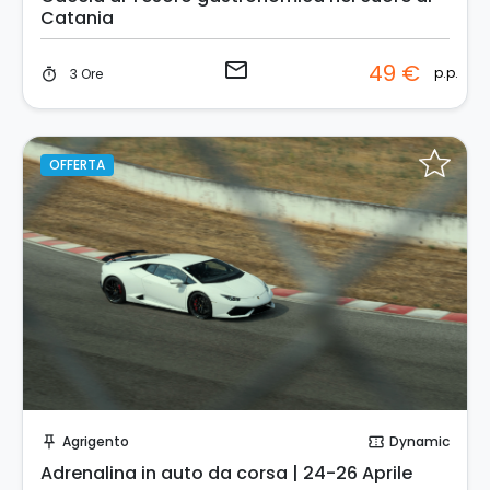
Catania
email
49 €
p.p.
3 Ore
timer
OFFERTA
Prenota Subito!
Agrigento
Dynamic
push_pin
confirmation_number
Adrenalina in auto da corsa | 24-26 Aprile