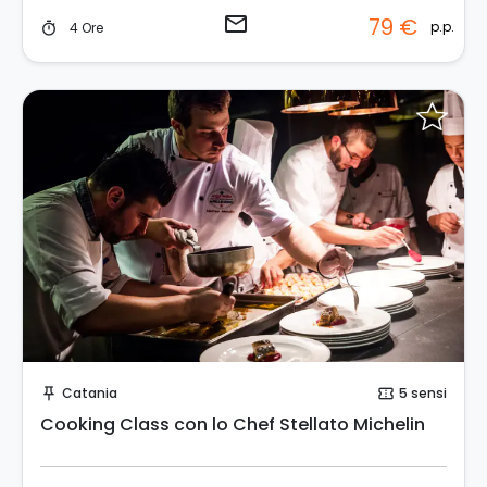
email
79 €
p.p.
4 Ore
timer
Invia una richiesta!
Catania
5 sensi
push_pin
confirmation_number
Cooking Class con lo Chef Stellato Michelin