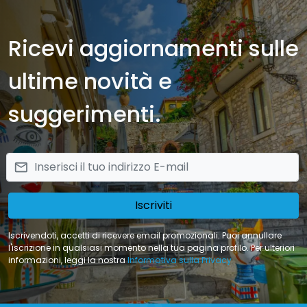
Ricevi aggiornamenti sulle
ultime novità e
suggerimenti.
email
Iscriviti
Iscrivendoti, accetti di ricevere email promozionali. Puoi annullare
l'iscrizione in qualsiasi momento nella tua pagina profilo. Per ulteriori
informazioni, leggi la nostra
Informativa sulla Privacy