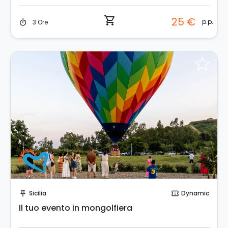
shopping_cart
25 €
p.p.
3 Ore
timer
Prenota Subito!
Sicilia
Dynamic
push_pin
confirmation_number
Il tuo evento in mongolfiera