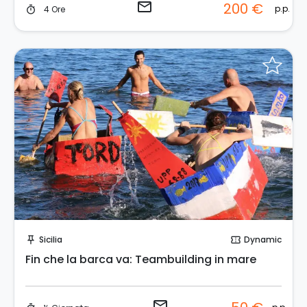
email
200 €
p.p.
4 Ore
timer
Invia una richiesta!
Sicilia
Dynamic
push_pin
confirmation_number
Fin che la barca va: Teambuilding in mare
email