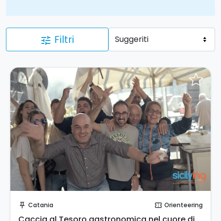
Filtri
tune
Invia una richiesta!
Catania
Orienteering
push_pin
confirmation_number
Caccia al Tesoro gastronomica nel cuore di