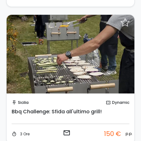
Invia una richiesta!
Sicilia
Dynamic
push_pin
confirmation_number
Bbq Challenge: Sfida all'ultimo grill!
email
150 €
p.p.
3 Ore
timer