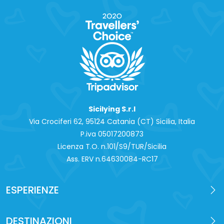
Sicilying S.r.l
Via Crociferi 62, 95124 Catania (CT) Sicilia, Italia
P.iva 0‍5017200873
Licenza T.O. n.101/S9/TUR/Sicilia
Ass. ERV n.64630084-RC17
ESPERIENZE
DESTINAZIONI