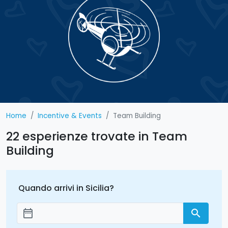
Home
Incentive & Events
Team Building
22 esperienze trovate in Team
Building
Quando arrivi in Sicilia?
date_range
search
Aggiungi le date