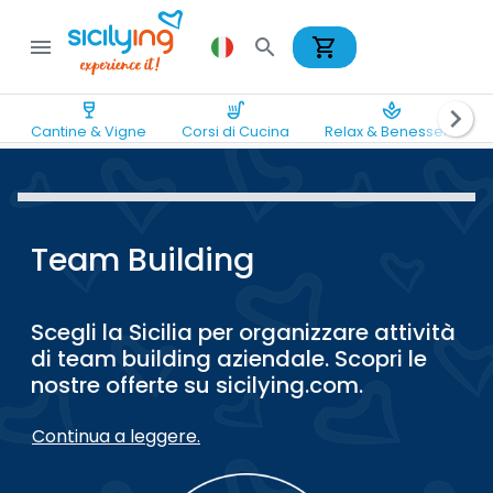
shopping_cart
menu
search
wine_bar
soup_kitchen
spa
chevron_right
Cantine & Vigne
Corsi di Cucina
Relax & Benessere
Team Building
Scegli la Sicilia per organizzare attività
di team building aziendale. Scopri le
nostre offerte su sicilying.com.
Continua a leggere.