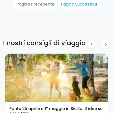
Pagina Precedente
Pagina Successiva
I nostri consigli di viaggio
chevron_left
chevron_right
Turismo accessibile in Sicilia: un’esperienza