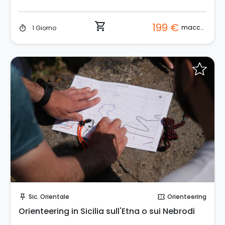
shopping_cart
199 €
macchina
1 Giorno
timer
Prenota Subito!
Sic. Orientale
Orienteering
push_pin
confirmation_number
Orienteering in Sicilia sull'Etna o sui Nebrodi