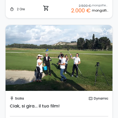
2.500 €
mongolfiera
shopping_cart
2 Ore
2.000 €
timer
mongolfiera
Invia una richiesta!
Sicilia
Dynamic
push_pin
confirmation_number
Ciak, si gira... il tuo film!