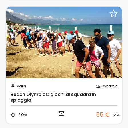
Invia una richiesta!
Sicilia
Dynamic
push_pin
confirmation_number
Beach Olympics: giochi di squadra in
spiaggia
email
55 €
p.p.
2 Ore
timer