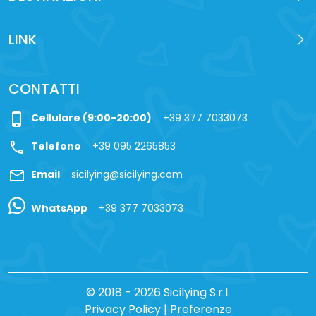
LINK
CONTATTI
phone_iphone
Cellulare (9:00-20:00)
+39 377 7033073
call
Telefono
+39 095 2265853
mail
Email
sicilying@sicilying.com
WhatsApp
+39 377 7033073
© 2018 - 2026 Sicilying S.r.l.
Privacy Policy
|
Preferenze