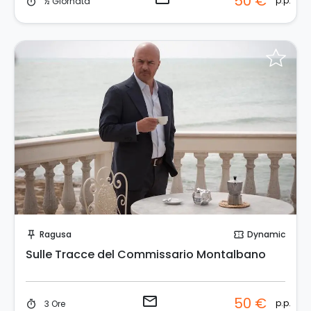
50 €
p.p.
½ Giornata
timer
Invia una richiesta!
Ragusa
Dynamic
push_pin
confirmation_number
Sulle Tracce del Commissario Montalbano
email
50 €
p.p.
3 Ore
timer