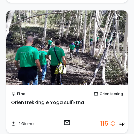
Invia una richiesta!
Etna
Orienteering
push_pin
confirmation_number
OrienTrekking e Yoga sull'Etna
email
115 €
p.p.
1 Giorno
timer