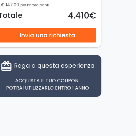
€ 147.00
per Partecipanti
4.410€
Totale
Invia una richiesta
card_giftcard
Regala questa esperienza
ACQUISTA IL TUO COUPON
POTRAI UTILIZZARLO ENTRO 1 ANNO