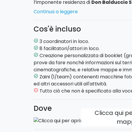
l’imponente residenza di
Don Balduccio 
Continua a leggere
Il compito di ogni team
sarà quello di ra
utilizzando delle Polaroid in dotazione. Qu
Cos'è incluso
generazione, oltre a stampare le foto come
sono anche delle macchine fotografiche digi
3 coordinatori in loco.
task_alt
essere collezionate e proiettate anche la
8 facilitatori/attori in loco.
task_alt
dell’esperienza.
Creazione personalizzata di booklet (gra
task_alt
prove da fare nonché informazioni sul territ
Per ogni prova fotografica superata sarà co
cinematografiche, e relative mappe e imm
team alla r
isoluzione di un vero e propri
Zaini (1/team) contenenti macchine foto
task_alt
Attori e facilitatori
renderanno l’esperien
ed altri accessori utili all'attività.
spettacolare e indimenticabile, mentre tra 
Tutto ciò che non è specificato alla voce
remove_circle_outline
Sicilia si snoderà un’esperienza dal sapore 
Dove
Si prega di contattarci per richiedere 
Clicca qui pe
map
HIGHLIGHTS
- Location: Santa Croce Camerina, Ragusa