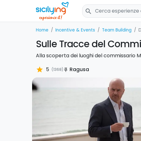
search
Home
Incentive & Events
Team Building
Sulle Tracce del Comm
Alla scoperta dei luoghi del commissario M
star
5
Ragusa
(1368)
push_pin