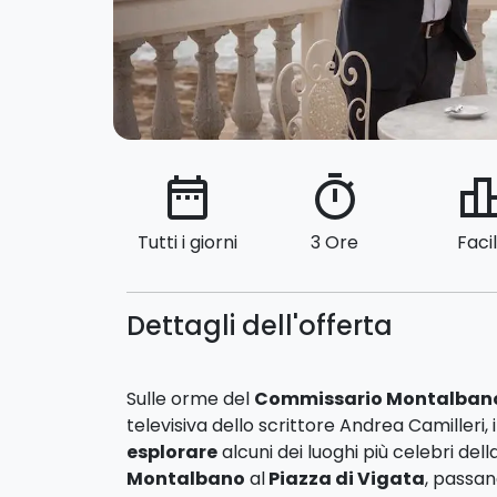
date_range
timer
leaderbo
Tutti i giorni
3 Ore
Faci
Dettagli dell'offerta
Sulle orme del
Commissario Montalban
televisiva dello scrittore Andrea Camilleri,
esplorare
alcuni dei luoghi più celebri dell
Montalbano
al
Piazza di Vigata
, passan