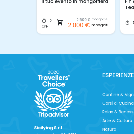
Il tuo evento in mongolfiera
Fin
ntalbano
Tea
2.500 €
mongolfiera
2
50 €
timer
shopping_cart
p.p.
timer
2.000 €
mongolfiera
Ore
ESPERIENZE
Cantine & Vig
Corsi di Cucina
Relax & Beness
Arte & Cultura
Sicilying S.r.l
Natura