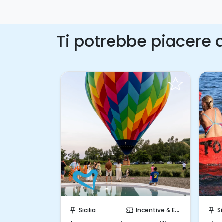
Ti potrebbe piacere a
hiesta!
Prenota Subito!
ncentive & Events
Sicilia
Incentive & Events
Si
push_pin
confirmation_number
push_pin