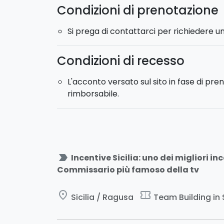
- Attività di team building formativa e div
Condizioni di prenotazione
- Attività particolarmente adatta a grupp
Si prega di contattarci per richiedere u
Condizioni di recesso
L'acconto versato sul sito in fase di pr
rimborsabile.
label_important
Incentive Sicilia: uno dei migliori in
Commissario più famoso della tv
place
confirmation_number
Sicilia / Ragusa
Team Building in S