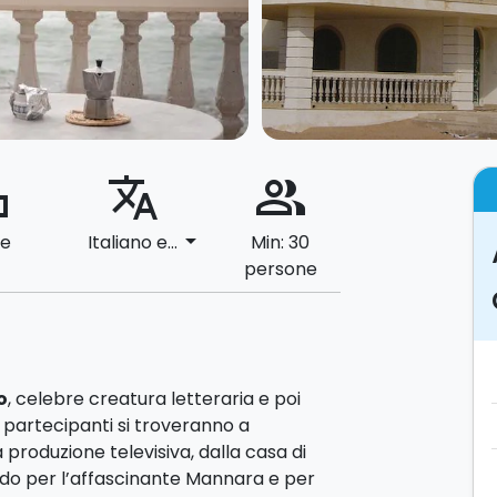
ard
translate
people_alt
arrow_drop_down
le
Italiano e...
Min: 30
persone
o
, celebre creatura letteraria e poi
 i partecipanti si troveranno a
a produzione televisiva, dalla casa di
do per l’affascinante Mannara e per