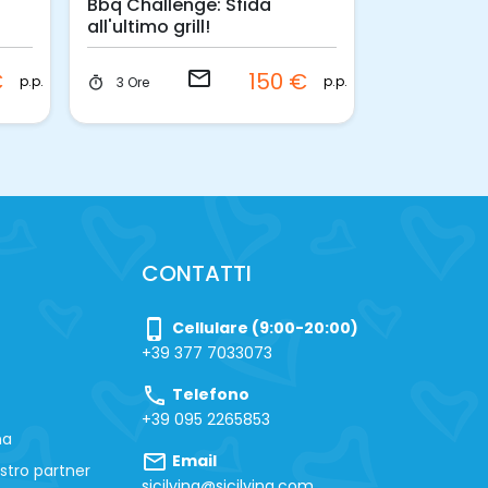
Bbq Challenge: Sfida
1 Settimana
all'ultimo grill!
di lusso in 
email
e
€
150 €
p.p.
p.p.
3 Ore
1 sett.
timer
timer
CONTATTI
phone_iphone
Cellulare (9:00-20:00)
+39 377 7033073
call
Telefono
+39 095 2265853
na
mail
Email
stro partner
sicilying@sicilying.com