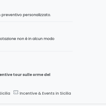
ertente
i numerosi
n preventivo personalizzato.
enotazione non è in alcun modo
centive tour sulle orme del
confirmation_number
icilia
Incentive & Events in Sicilia