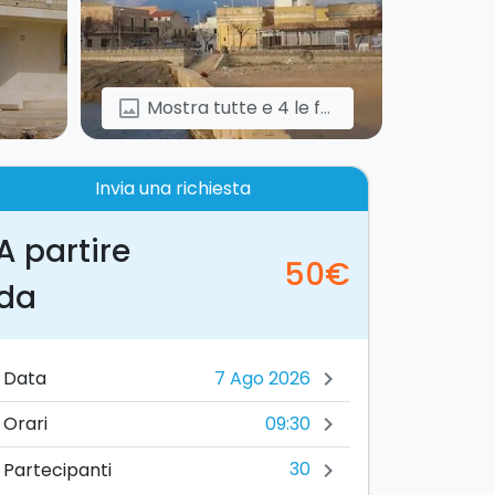
Mostra tutte e 4 le foto
image
Invia una richiesta
A partire
50€
da
Data
chevron_right
09:30
Orari
chevron_right
30
Partecipanti
chevron_right