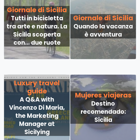
Giornale di Sicilia
Giornale di Sicilia
Tutti in bicicletta
tra arte e natura. La
Quando la vacanza
Sicilia scoperta
è avventura
con... due ruote
Luxury travel
guide
Mujeres viajeras
A Q&A with
Destino
Vincenzo Di Maria,
recomendado:
the Marketing
Sicilia
Manager at
Sicilying