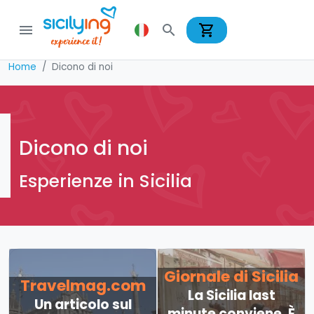
shopping_cart
menu
search
Home
Dicono di noi
Dicono di noi
Esperienze in Sicilia
Giornale di Sicilia
Travelmag.com
La Sicilia last
Un articolo sul
minute conviene. È