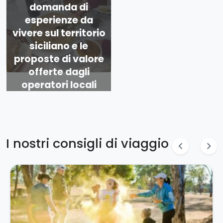
domanda di
esperienze da
vivere sul territorio
siciliano e le
proposte di valore
offerte dagli
operatori locali
I nostri consigli di viaggio
chevron_left
chevron_right