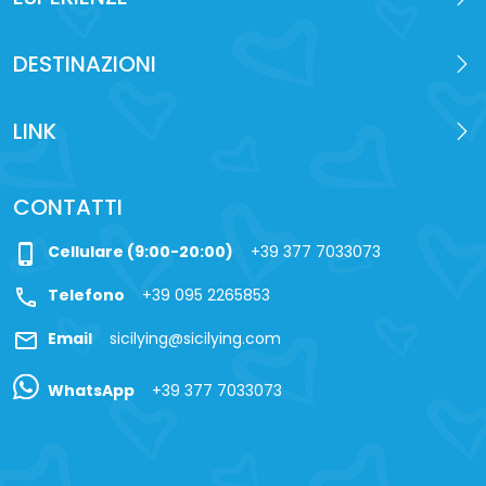
DESTINAZIONI
LINK
CONTATTI
phone_iphone
Cellulare (9:00-20:00)
+39 377 7033073
call
Telefono
+39 095 2265853
mail
Email
sicilying@sicilying.com
WhatsApp
+39 377 7033073