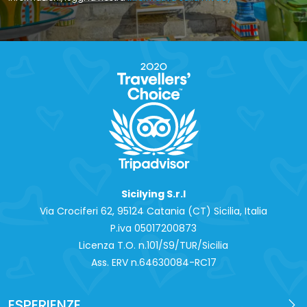
Sicilying S.r.l
Via Crociferi 62, 95124 Catania (CT) Sicilia, Italia
P.iva 0‍5017200873
Licenza T.O. n.101/S9/TUR/Sicilia
Ass. ERV n.64630084-RC17
ESPERIENZE