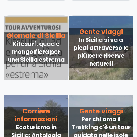
Gente viaggi
Giornale di Sicilia
In Sicilia si va a
Kitesurf, quad e
piedi attraverso le
mongolfiera per
più belle riserve
una Sicilia estrema
naturali
Corriere
Gente viaggi
informazioni
Per chi ama il
Ecoturismo in
Trekking c'è un tour
Sicilia: Antologia
guidato nelle isole