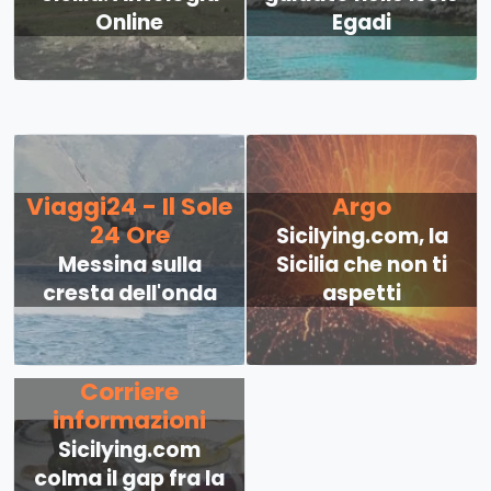
Online
Egadi
Viaggi24 - Il Sole
Argo
24 Ore
Sicilying.com, la
Messina sulla
Sicilia che non ti
cresta dell'onda
aspetti
Corriere
informazioni
Sicilying.com
colma il gap fra la