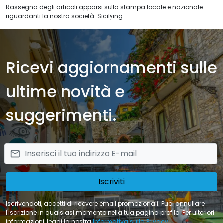
Rassegna degli articoli apparsi sulla stampa locale e nazionale
riguardanti la nostra società: Sicilying.
Ricevi aggiornamenti sulle
ultime novità e
suggerimenti.
email
Iscriviti
Iscrivendoti, accetti di ricevere email promozionali. Puoi annullare
l'iscrizione in qualsiasi momento nella tua pagina profilo. Per ulteriori
informazioni, leggi la nostra
Informativa sulla Privacy