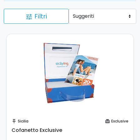
Filtri
tune
Acquista Coupon!
Sicilia
Exclusive
push_pin
card_giftcard
Cofanetto Exclusive