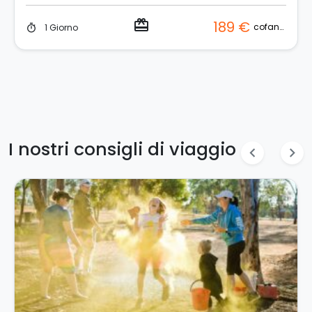
redeem
189 €
cofanetto
1 Giorno
timer
I nostri consigli di viaggio
chevron_left
chevron_right