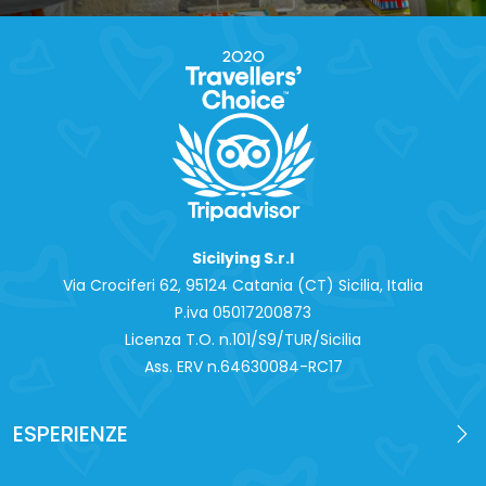
Sicilying S.r.l
Via Crociferi 62, 95124 Catania (CT) Sicilia, Italia
P.iva 0‍5017200873
Licenza T.O. n.101/S9/TUR/Sicilia
Ass. ERV n.64630084-RC17
ESPERIENZE