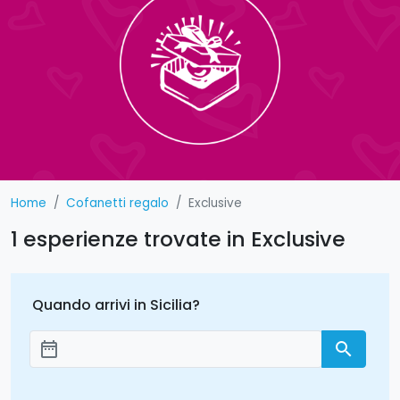
Home
Cofanetti regalo
Exclusive
1 esperienze trovate in Exclusive
Quando arrivi in Sicilia?
date_range
search
Aggiungi le date