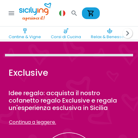
shopping_cart
menu
search
wine_bar
soup_kitchen
spa
chevron_right
Cantine & Vigne
Corsi di Cucina
Relax & Benessere
Exclusive
Idee regalo: acquista il nostro
cofanetto regalo Exclusive e regala
un'esperienza esclusiva in Sicilia
Continua a leggere.