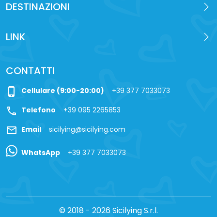
DESTINAZIONI
LINK
CONTATTI
phone_iphone
Cellulare (9:00-20:00)
+39 377 7033073
call
Telefono
+39 095 2265853
mail
Email
sicilying@sicilying.com
WhatsApp
+39 377 7033073
© 2018 - 2026 Sicilying S.r.l.