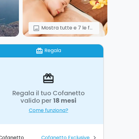
Mostra tutte e 7 le foto
image
Regala
card_giftcard
card_giftcard
Regala il tuo Cofanetto
valido per
18 mesi
Come funziona?
Cofanetto Exclusive
Cofanetto
chevron_right