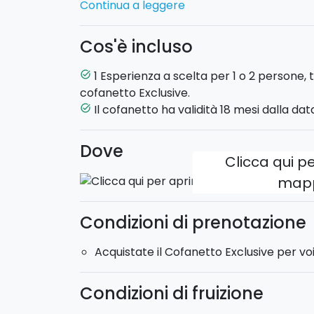
Continua a leggere
simpatico contenitore! In fase di acquisto
regalo
": riceverete il cofanetto direttamen
Cos'è incluso
Non avrete che l’imbarazzo della scelta. 
1 Esperienza a scelta per 1 o 2 persone, t
task_alt
giro in
Elicottero
, per ammirare l’Isola da
cofanetto Exclusive.
lusso in
SPA Hotel
, una cena per 2 in un
ri
Il cofanetto ha validità 18 mesi dalla data
task_alt
Privato sull’Etna
al tramonto con cena in
Tante opportunità anche in barca, alle
Is
Dove
Un regalo esclusivo per la persona che vi s
Clicca qui pe
map
Acquistate il cofanetto Exclusive per v
volta acquistato, basterà scegliere l'e
le tante proposte, chiamarci e prenota
Condizioni di prenotazione
Acquistate il Cofanetto Exclusive per voi
Condizioni di fruizione