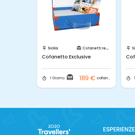
Acquista Coupon!
Sicilia
Cofanetti regalo
Si
push_pin
card_giftcard
push_pin
Cofanetto Exclusive
Cof
redeem
189 €
cofanetto
1 Giorno
timer
timer
ESPERIENZE