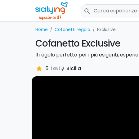
search
Home
Cofanetti regalo
Exclusive
Cofanetto Exclusive
Il regalo perfetto per i più esigenti, esperi
star
5
Sicilia
(819)
push_pin