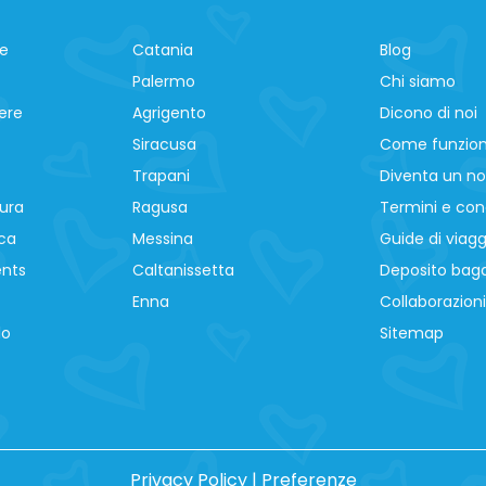
ne
Catania
Blog
Palermo
Chi siamo
ere
Agrigento
Dicono di noi
Siracusa
Come funzio
Trapani
Diventa un no
ura
Ragusa
Termini e cond
ca
Messina
Guide di viagg
ents
Caltanissetta
Deposito baga
Enna
Collaborazioni
lo
Sitemap
Privacy Policy
|
Preferenze