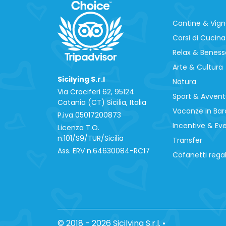
Cantine & Vig
Corsi di Cucina
Relax & Beness
Arte & Cultura
Sicilying S.r.l
Natura
Via Crociferi 62, 95124
Sport & Avvent
Catania (CT) Sicilia, Italia
Vacanze in Bar
P.iva 0‍5017200873
Incentive & Ev
Licenza T.O.
n.101/S9/TUR/Sicilia
Transfer
Ass. ERV n.64630084-RC17
Cofanetti rega
© 2018 - 2026 Sicilying S.r.l.
•