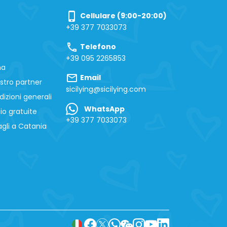
phone_iphone
Cellulare (9:00-20:00)
+39 377 7033073
call
Telefono
+39 095 2265853
na
mail
Email
stro partner
sicilying@sicilying.com
izioni generali
WhatsApp
io gratuite
+39 377 7033073
gli a Catania