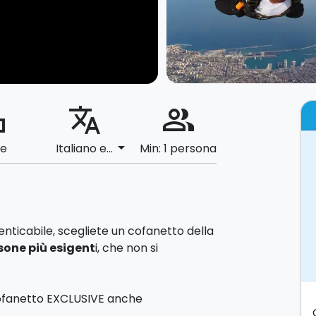
ard
translate
people_alt
arrow_drop_down
le
Italiano e...
Min: 1 persona
nticabile, scegliete un cofanetto della
rsone più esigent
i, che non si
Cofanetto EXCLUSIVE anche
na
mini valigetta
da riutilizzare come