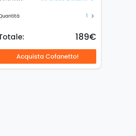
1
Quantità
chevron_right
189€
Totale:
Acquista Cofanetto!