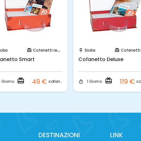
Acquista Coupon!
Acquista Coupon!
cilia
Cofanetti regalo
Sicilia
Cofanetti reg
card_giftcard
push_pin
card_giftcard
anetto Smart
Cofanetto Deluxe
redeem
redeem
49 €
119 €
cofanetto
1 Giorno
1 Giorno
timer
DESTINAZIONI
LINK