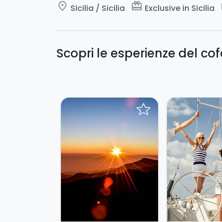
place
card_giftcard
c
Sicilia / Sicilia
Exclusive in Sicilia
Scopri le esperienze del co