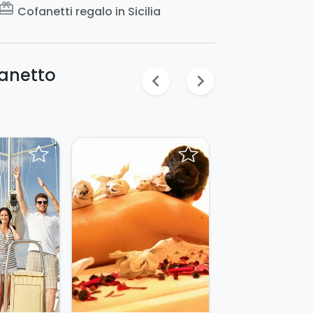
ard_giftcard
Cofanetti regalo in Sicilia
fanetto
chevron_left
chevron_right