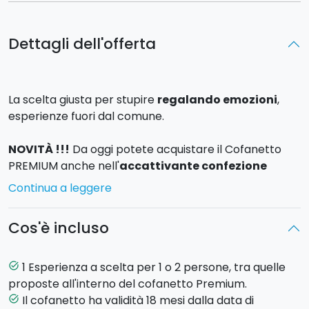
Dettagli dell'offerta
La scelta giusta per stupire
regalando emozioni
,
esperienze fuori dal comune.
NOVITÀ !!!
Da oggi potete acquistare il Cofanetto
PREMIUM anche nell'
accattivante confezione
regalo
: una
mini valigetta
da riutilizzare come
Continua a leggere
simpatico contenitore! In fase di acquisto selezionate
come EXTRA la "
valigetta regalo
": riceverete il
Cos'è incluso
cofanetto direttamente a casa vostra a soli 9,99€ in
più.
1 Esperienza a scelta per 1 o 2 persone, tra quelle
task_alt
All’interno del
cofanetto Premium
, troverete tante
proposte all'interno del cofanetto Premium.
esperienze che spaziano da quelle più
adrenaliniche
,
Il cofanetto ha validità 18 mesi dalla data di
task_alt