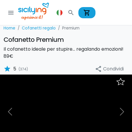
shopping_cart
menu
search
Home
Cofanetti regalo
Premium
Cofanetto Premium
Il cofanetto ideale per stupire... regalando emozioni!
89€
star
Condividi
5
share
(374)
Previous
Nex