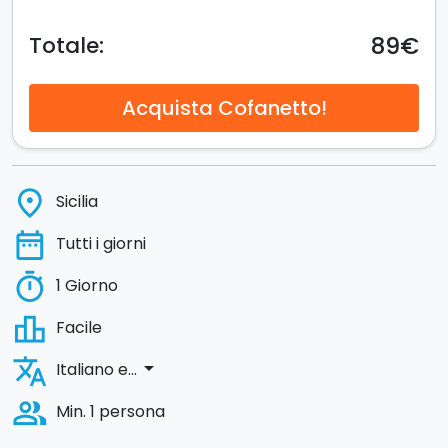
89€
Totale:
Acquista Cofanetto!
place
Sicilia
date_range
Tutti i giorni
timer
1 Giorno
leaderboard
Facile
translate
arrow_drop_down
Italiano e...
people_alt
Min. 1 persona