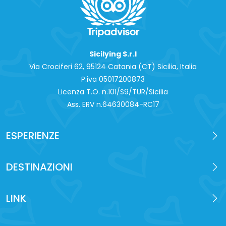
Sicilying S.r.l
Via Crociferi 62, 95124 Catania (CT) Sicilia, Italia
P.iva 0‍5017200873
Licenza T.O. n.101/S9/TUR/Sicilia
Ass. ERV n.64630084-RC17
ESPERIENZE
DESTINAZIONI
LINK