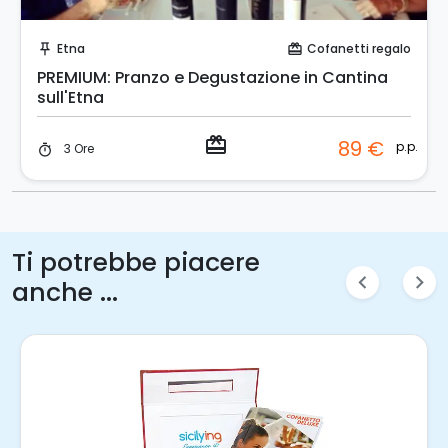
Acquista Coupon!
Etna
Cofanetti regalo
push_pin
card_giftcard
PREMIUM: Pranzo e Degustazione in Cantina
sull'Etna
redeem
89 €
p.p.
3 Ore
timer
Ti potrebbe piacere
chevron_left
chevron_right
anche ...