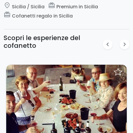
place
card_giftcard
Sicilia / Sicilia
Premium in Sicilia
card_giftcard
Cofanetti regalo in Sicilia
Scopri le esperienze del
chevron_left
chevron_right
cofanetto