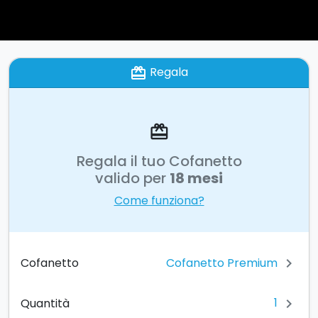
Regala
card_giftcard
card_giftcard
Regala il tuo Cofanetto
valido per
18 mesi
Come funziona?
Cofanetto Premium
Cofanetto
chevron_right
1
Quantità
chevron_right