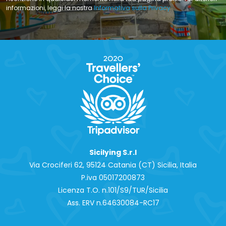
informazioni, leggi la nostra
Informativa sulla Privacy
Sicilying S.r.l
Via Crociferi 62, 95124 Catania (CT) Sicilia, Italia
P.iva 0‍5017200873
Licenza T.O. n.101/S9/TUR/Sicilia
Ass. ERV n.64630084-RC17