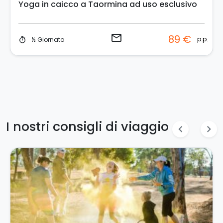
Yoga in caicco a Taormina ad uso esclusivo
email
89 €
p.p.
½ Giornata
timer
I nostri consigli di viaggio
chevron_left
chevron_right