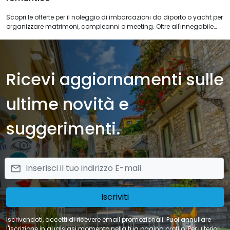
Scopri le offerte per il noleggio di imbarcazioni da diporto o yacht per
organizzare matrimoni, compleanni o meeting. Oltre all'innegabile
fascino degli antichi velieri, festeggiare la tua occasione speciale
nelle acque della Sicilia permette di godere di una festa in totale
privacy per i tuoi ospiti. Scegli tra i nostri partner le migliori barche a
seconda delle dimensioni del tuo evento o occasione speciale,
Ricevi aggiornamenti sulle
goditi una giornata indimenticabile.
ultime novità e
suggerimenti.
email
Iscriviti
Iscrivendoti, accetti di ricevere email promozionali. Puoi annullare
l'iscrizione in qualsiasi momento nella tua pagina profilo. Per ulteriori