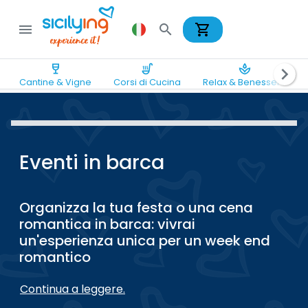
shopping_cart
menu
search
wine_bar
soup_kitchen
spa
chevron_right
Cantine & Vigne
Corsi di Cucina
Relax & Benessere
Eventi in barca
Organizza la tua festa o una cena
romantica in barca: vivrai
un'esperienza unica per un week end
romantico
Continua a leggere.