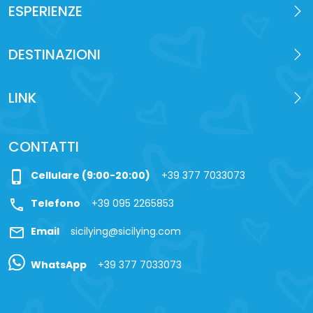
ESPERIENZE
DESTINAZIONI
LINK
CONTATTI
phone_iphone
Cellulare (9:00-20:00)
+39 377 7033073
call
Telefono
+39 095 2265853
mail
Email
sicilying@sicilying.com
WhatsApp
+39 377 7033073