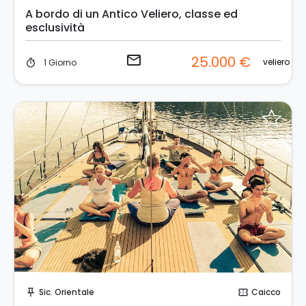
A bordo di un Antico Veliero, classe ed
esclusività
email
25.000 €
veliero
1 Giorno
timer
Invia una richiesta!
Sic. Orientale
Caicco
push_pin
confirmation_number