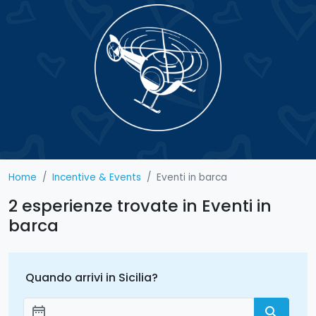
Home
Incentive & Events
Eventi in barca
2 esperienze trovate in Eventi in
barca
Quando arrivi in Sicilia?
date_range
search