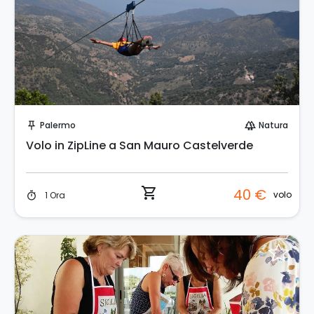
Prenota Subito!
Palermo
Natura
push_pin
forest
Volo in ZipLine a San Mauro Castelverde
shopping_cart
40 €
volo
1 Ora
timer