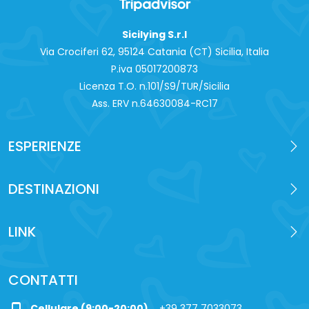
Sicilying S.r.l
Via Crociferi 62, 95124 Catania (CT) Sicilia, Italia
P.iva 0‍5017200873
Licenza T.O. n.101/S9/TUR/Sicilia
Ass. ERV n.64630084-RC17
ESPERIENZE
DESTINAZIONI
LINK
CONTATTI
Cellulare (9:00-20:00)
+39 377 7033073