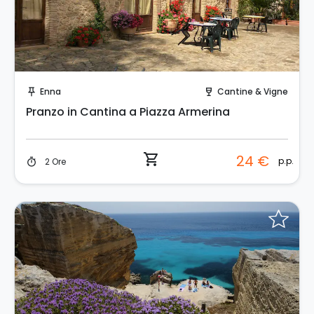
Prenota Subito!
Enna
Cantine & Vigne
push_pin
wine_bar
Pranzo in Cantina a Piazza Armerina
shopping_cart
24 €
p.p.
2 Ore
timer