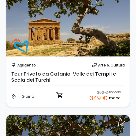
Prenota Subito!
Agrigento
Arte & Cultura
push_pin
theater_comedy
Tour Privato da Catania: Valle dei Templi e
Scala dei Turchi
390 €
macchina
shopping_cart
1 Giorno
349 €
timer
macchina