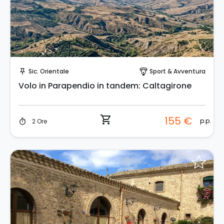
Prenota Subito!
Sic. Orientale
Sport & Avventura
push_pin
paragliding
Volo in Parapendio in tandem: Caltagirone
shopping_cart
155 €
p.p.
2 Ore
timer