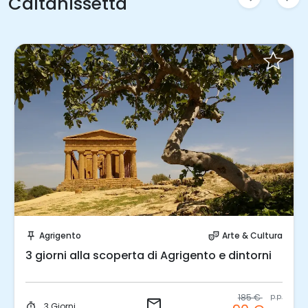
Caltanissetta
Invia una richiesta!
Agrigento
Arte & Cultura
push_pin
theater_comedy
3 giorni alla scoperta di Agrigento e dintorni
185 €
p.p.
email
3 Giorni
timer