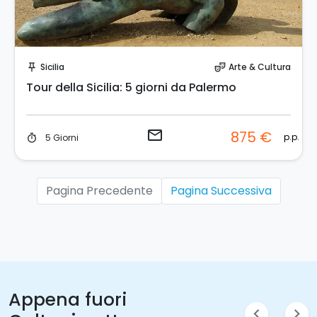
Invia una richiesta!
Sicilia
Arte & Cultura
push_pin
theater_comedy
Tour della Sicilia: 5 giorni da Palermo
email
875 €
p.p.
5 Giorni
timer
Pagina Precedente
Pagina Successiva
Appena fuori
chevron_left
chevron_right