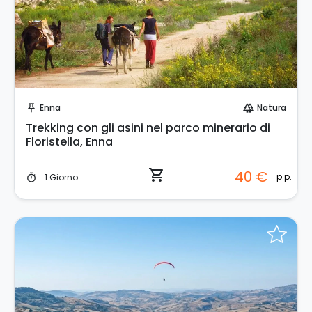
Prenota Subito!
Enna
Natura
push_pin
forest
Trekking con gli asini nel parco minerario di
Floristella, Enna
shopping_cart
40 €
p.p.
1 Giorno
timer