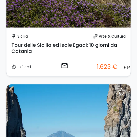
Invia una richiesta!
Sicilia
Arte & Cultura
push_pin
theater_comedy
Tour delle Sicilia ed Isole Egadi: 10 giorni da
Catania
email
1.623 €
p.p.
> 1 sett.
timer