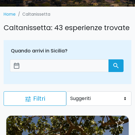
Home
Caltanissetta
Caltanissetta: 43 esperienze trovate
Quando arrivi in Sicilia?
date_range
search
Aggiungi le date
Filtri
tune