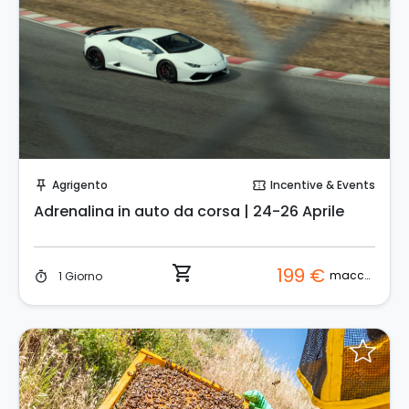
Prenota Subito!
Agrigento
Incentive & Events
push_pin
confirmation_number
Adrenalina in auto da corsa | 24-26 Aprile
shopping_cart
199 €
macchina
1 Giorno
timer