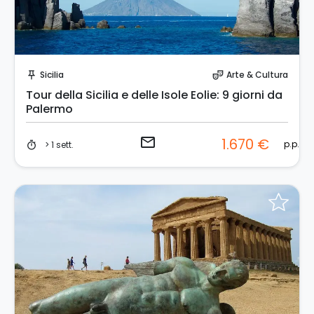
Invia una richiesta!
Sicilia
Arte & Cultura
push_pin
theater_comedy
Tour della Sicilia e delle Isole Eolie: 9 giorni da
Palermo
email
1.670 €
p.p.
> 1 sett.
timer