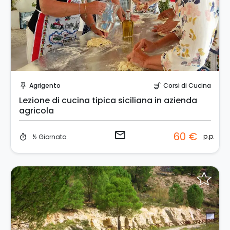
Invia una richiesta!
Agrigento
Corsi di Cucina
push_pin
soup_kitchen
Lezione di cucina tipica siciliana in azienda
agricola
email
60 €
p.p.
½ Giornata
timer