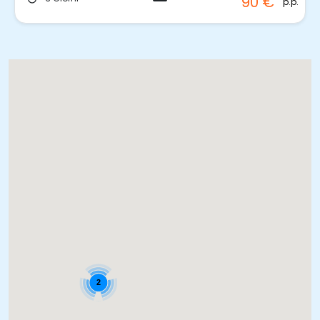
90 €
p.p.
2