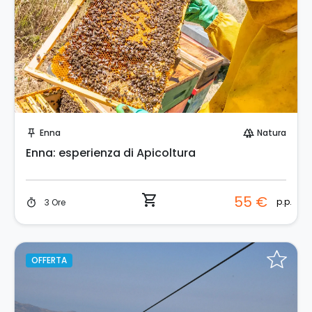
Prenota Subito!
Enna
Natura
push_pin
forest
Enna: esperienza di Apicoltura
shopping_cart
55 €
p.p.
3 Ore
timer
OFFERTA