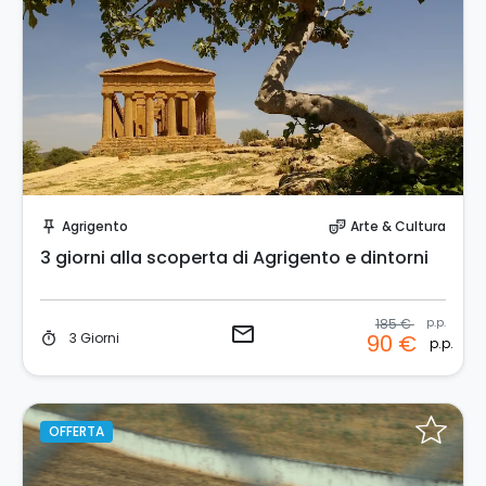
Invia una richiesta!
Agrigento
Arte & Cultura
push_pin
theater_comedy
3 giorni alla scoperta di Agrigento e dintorni
185 €
p.p.
email
3 Giorni
90 €
timer
p.p.
OFFERTA