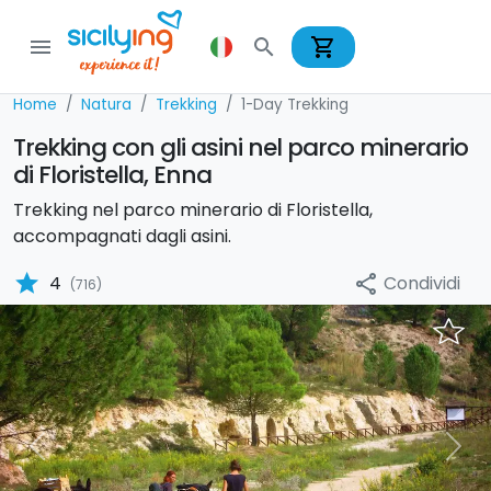
shopping_cart
menu
search
Home
Natura
Trekking
1-Day Trekking
Trekking con gli asini nel parco minerario
di Floristella, Enna
Trekking nel parco minerario di Floristella,
accompagnati dagli asini.
star
Condividi
4
share
(716)
Previous
Nex