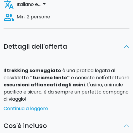
translate
arrow_drop_down
Italiano e...
people_alt
Min. 2 persone
Dettagli dell'offerta
Il
trekking someggiato
è una pratica legata al
cosiddetto
“turismo lento”
e consiste nell'effettuare
escursioni affiancati dagli asini
. L'asino, animale
pacifico e sicuro, è da sempre un perfetto compagno
di viaggio!
Continua a leggere
Oggi, oltre a rendere più leggero il vostro trekking,
trasportando gli zaini e l'altro occorrente, l'asino sarà
Cos'è incluso
il vostro compagno di avventure, mentre