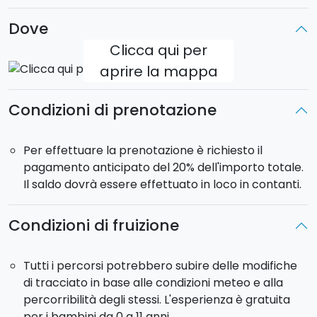
cunzatu (pane condito), frittate, acqua e vino.
Dove
Percorso circolare.
Clicca qui per
Lunghezza:
9 km
aprire la mappa
Durata:
dalle 9:30 alle 16:30
Difficoltà:
medio/facile
Condizioni di prenotazione
Per effettuare la prenotazione è richiesto il
pagamento anticipato del 20% dell'importo totale.
Il saldo dovrà essere effettuato in loco in contanti.
Condizioni di fruizione
Tutti i percorsi potrebbero subire delle modifiche
di tracciato in base alle condizioni meteo e alla
percorribilità degli stessi. L'esperienza è gratuita
per i bambini da 0 a 11 anni.