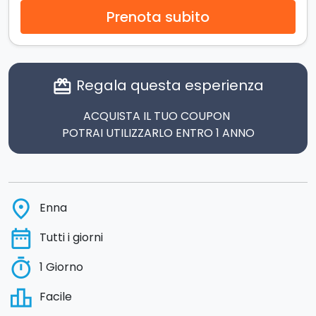
Prenota subito
Regala questa esperienza
card_giftcard
ACQUISTA IL TUO COUPON
POTRAI UTILIZZARLO ENTRO 1 ANNO
place
Enna
date_range
Tutti i giorni
timer
1 Giorno
leaderboard
Facile