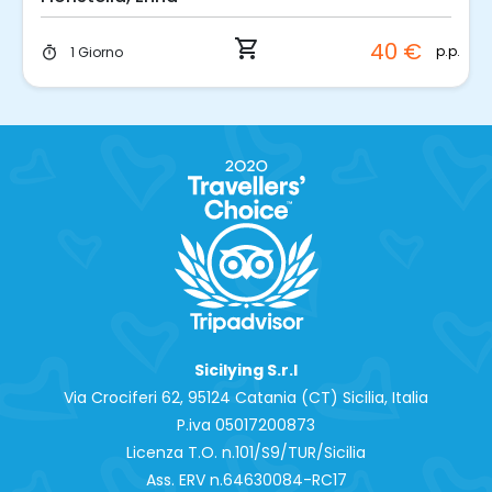
shopping_cart
40 €
p.p.
1 Giorno
timer
Sicilying S.r.l
Via Crociferi 62, 95124 Catania (CT) Sicilia, Italia
P.iva 0‍5017200873
Licenza T.O. n.101/S9/TUR/Sicilia
Ass. ERV n.64630084-RC17