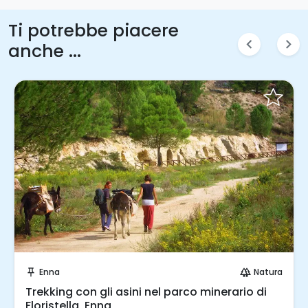
Ti potrebbe piacere
chevron_left
chevron_right
anche ...
Prenota Subito!
Enna
Natura
push_pin
forest
Trekking con gli asini nel parco minerario di
Floristella, Enna