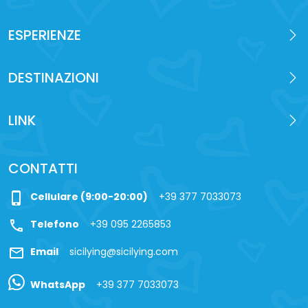
ESPERIENZE
DESTINAZIONI
LINK
CONTATTI
phone_iphone
Cellulare (9:00-20:00)
+39 377 7033073
call
Telefono
+39 095 2265853
mail
Email
sicilying@sicilying.com
WhatsApp
+39 377 7033073