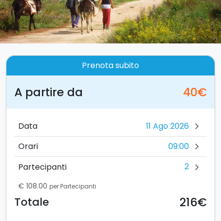
Prenota subito
A partire da
40€
Data
chevron_right
09:00
Orari
chevron_right
2
Partecipanti
chevron_right
€ 108.00
per Partecipanti
216€
Totale