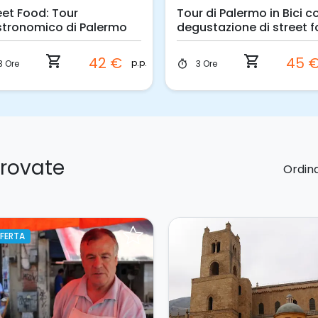
eet Food: Tour
Tour di Palermo in Bici c
tronomico di Palermo
degustazione di street 
shopping_cart
shopping_cart
42 €
45 
p.p.
3 Ore
3 Ore
timer
trovate
Ordina
FERTA