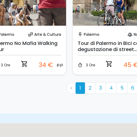
Prenota Subito!
Prenota Subito!
Palermo
Arte & Cultura
Palermo
N
theater_comedy
push_pin
forest
lermo No Mafia Walking
Tour di Palermo in Bici 
ur
degustazione di street
food
shopping_cart
shopping_cart
34 €
45 
p.p.
3 Ore
3 Ore
timer
‹
1
2
3
4
5
6