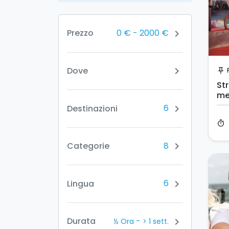
0 €
-
2000 €
Prezzo
chevron_right
Dove
chevron_right
push_pin
Str
me
6
Destinazioni
chevron_right
timer
8
Categorie
chevron_right
6
Lingua
chevron_right
-
Durata
chevron_right
½ Ora
> 1 sett.