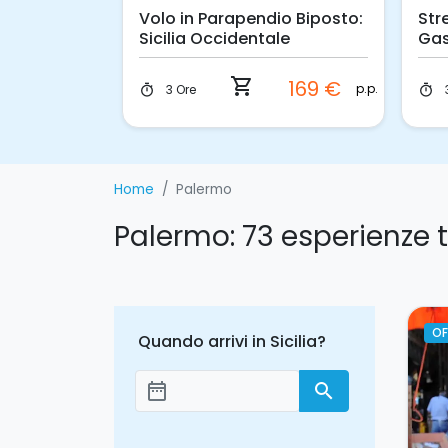
a Walking
Volo in Parapendio Biposto:
Str
Sicilia Occidentale
Gas
shopping_cart
34 €
169 €
p.p.
p.p.
3 Ore
timer
timer
Home
Palermo
Palermo: 73 esperienze 
OF
Quando arrivi in Sicilia?
date_range
search
Aggiungi le date