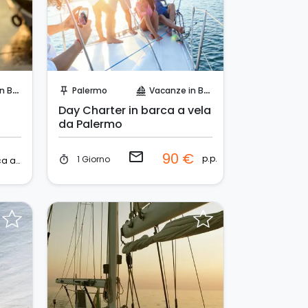
Invia una richiesta!
arca
Palermo
Vacanze in Barca
push_pin
sailing
Day Charter in barca a vela
da Palermo
email
90 €
p.p.
1 Giorno
timer
barca a vela