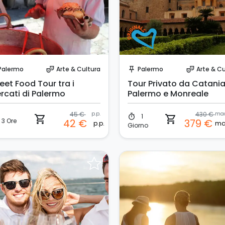
Prenota Subito!
Prenota Subito!
Palermo
Arte & Cultura
Palermo
Arte & Cu
theater_comedy
push_pin
theater_comedy
eet Food Tour tra i
Tour Privato da Catania
rcati di Palermo
Palermo e Monreale
45 €
p.p.
430 €
1
timer
shopping_cart
shopping_cart
3 Ore
42 €
379 €
p.p.
Giorno