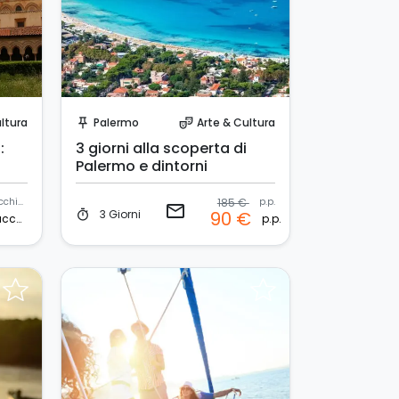
Invia una richiesta!
ltura
Palermo
Arte & Cultura
push_pin
theater_comedy
:
3 giorni alla scoperta di
Palermo e dintorni
macchina
185 €
p.p.
email
3 Giorni
90 €
timer
macchina
p.p.