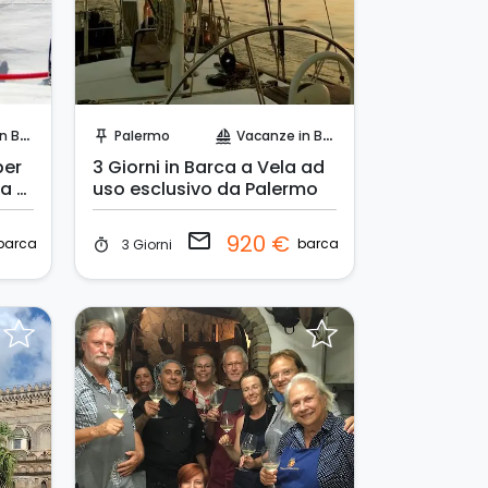
Invia una richiesta!
arca
Palermo
Vacanze in Barca
push_pin
sailing
per
3 Giorni in Barca a Vela ad
la a
uso esclusivo da Palermo
email
920 €
barca
barca
3 Giorni
timer