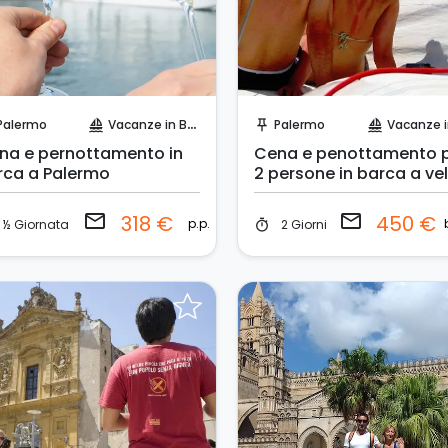
Invia una richiesta!
Invia una richiesta!
Palermo
Vacanze in Barca
Palermo
Vacanze in B
sailing
push_pin
sailing
na e pernottamento in
Cena e penottamento 
rca a Palermo
2 persone in barca a ve
Palermo
email
email
318 €
450 €
p.p.
½ Giornata
2 Giorni
timer