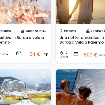
Invia una richiesta!
Invia una richiesta!
Palermo
Vacanze in Barca
Palermo
Vacanze in B
sailing
push_pin
sailing
ritivo in Barca a vela a
Una notte romantica in
lermo
Barca a Vela a Palermo
email
2
54 €
timer
email
500 €
p.p.
4 Ore
Giorni