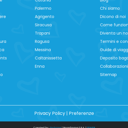
Palermo
Chi siamo
ere
Agrigento
Dicono di noi
Siracusa
Come funzio
Trapani
Diventa un no
ura
Ragusa
Termini e cond
ca
Messina
Guide di viagg
ents
Caltanissetta
Deposito baga
Enna
Collaborazioni
lo
Sitemap
Privacy Policy
|
Preferenze
Created by :
Sicilying
|
Paradigma S.P.A.
|
SFWEB