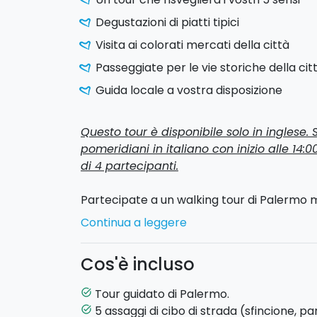
Degustazioni di piatti tipici
Visita ai colorati mercati della città
Passeggiate per le vie storiche della cit
Guida locale a vostra disposizione
Questo tour è disponibile solo in inglese.
pomeridiani in italiano con inizio alle 14:
di 4 partecipanti.
Partecipate a un walking tour di Palermo 
piazze storiche della città,
le sue mille v
Continua a leggere
degusterete il miglior street food della citt
Cos'è incluso
Non tutti sanno che Palermo è considerat
street food
: cibo da strada disponibile a q
Tour guidato di Palermo.
task_alt
Questo tour non è solo un’esperienza gas
5 assaggi di cibo di strada (sfincione, p
task_alt