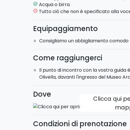
tour storico, che vi permetterà di scoprire
Acqua o birra.
task_alt
città. Il walking tour si snoda attraverso it
Tutto ciò che non è specificato alla voce
remove_circle_outline
strade più note di Palermo, ma anche tra q
Equipaggiamento
Assaggerete diversi cibi da strada come
l
crocchè
. Come dolce degusterete l’imma
Consigliamo un abbigliamento comodo e
Le specialità culinarie verranno consumate p
ambulanti e taverne palermitane, tutti luog
Come raggiungerci
Il punto di incontro con la vostra guida è
Le attrazioni storiche che incontrerete lun
Olivella, davanti l'ingresso del Museo Ar
del Capo, Chiesa dell’Immacolata Concezi
mercato della Vucciria, Quattro Canti e il 
Dove
Clicca qui pe
Meeting point:
ore 10:30 (per i croceristi a
Fine tour:
ore 13:30
map
Condizioni di prenotazione