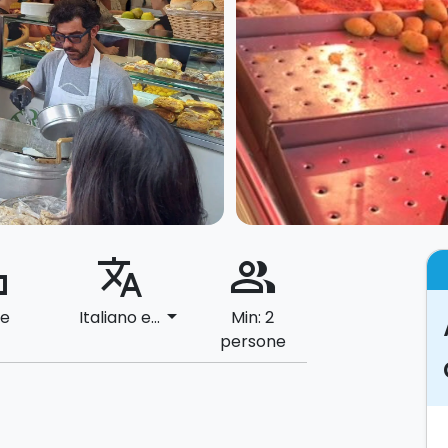
ard
translate
people_alt
arrow_drop_down
le
Italiano e...
Min: 2
persone