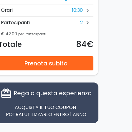
10:30
Orari
chevron_right
2
Partecipanti
chevron_right
€ 42.00
per Partecipanti
84€
Totale
Prenota subito
card_giftcard
Regala questa esperienza
ACQUISTA IL TUO COUPON
POTRAI UTILIZZARLO ENTRO 1 ANNO