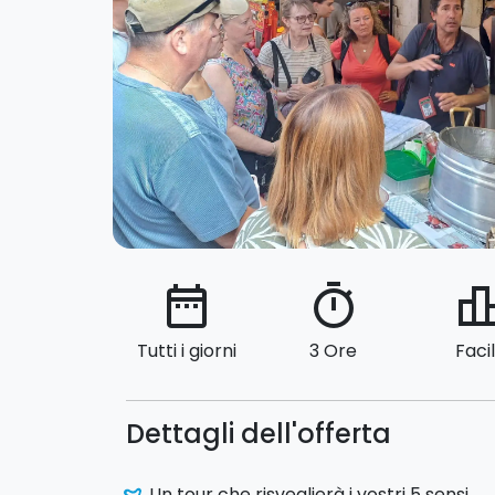
date_range
timer
leaderbo
Tutti i giorni
3 Ore
Faci
Dettagli dell'offerta
Un tour che risveglierà i vostri 5 sensi