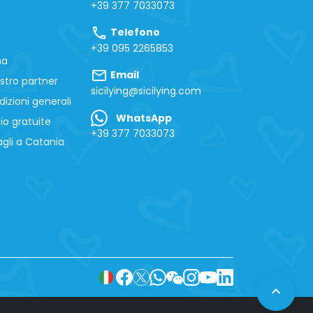
+39 377 7033073
call
Telefono
+39 095 2265853
na
mail
Email
stro partner
sicilying@sicilying.com
izioni generali
WhatsApp
io gratuite
+39 377 7033073
gli a Catania
expand_less