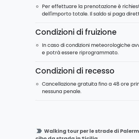
Per effettuare la prenotazione è richie
dell'importo totale. Il saldo si paga dire
Condizioni di fruizione
In caso di condizioni meteorologiche av
e potrà essere riprogrammato.
Condizioni di recesso
Cancellazione gratuita fino a 48 ore pr
nessuna penale.
label_important
Walking tour per le strade di Paler
cibo da strada in Sicilia