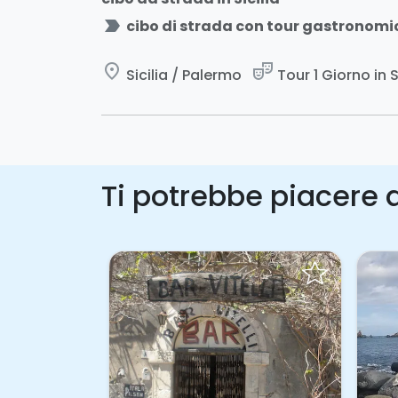
label_important
cibo di strada con tour gastronomico
place
theater_comedy
Sicilia / Palermo
Tour 1 Giorno in S
Ti potrebbe piacere a