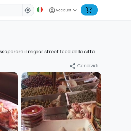
shopping_cart
account_circle
expand_more
my_location
Account
saporare il miglior street food della città.
Condividi
share