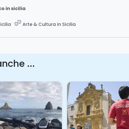
 in sicilia
theater_comedy
icilia
Arte & Cultura in Sicilia
nche ...