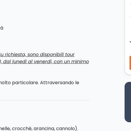
tà
Su richiesta, sono disponibili tour
00, dal lunedì al venerdì, con un minimo
molto particolare. Attraversando le
iuzze e i
mercati del centro storico
,
à.
a una delle
capitali mondiali dello
ualsiasi ora del giorno e della notte.
tronomica, ma anche un vero e proprio
anelle, crocchè, arancina, cannolo).