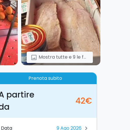
Mostra tutte e 9 le foto
image
Prenota subito
A partire
42€
da
Data
chevron_right