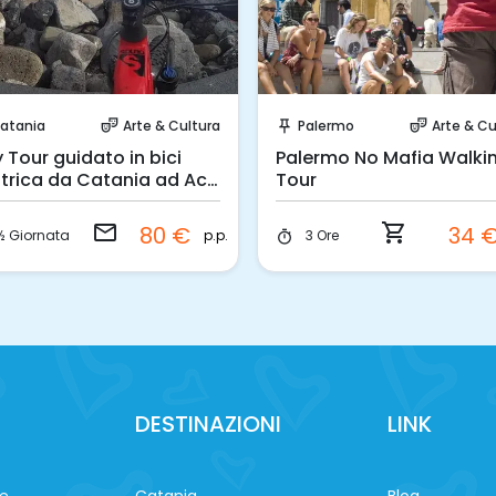
Invia una richiesta!
Prenota Subito!
atania
Arte & Cultura
Palermo
Arte & Cu
theater_comedy
push_pin
theater_comedy
y Tour guidato in bici
Palermo No Mafia Walki
ttrica da Catania ad Aci
Tour
zza
email
shopping_cart
80 €
34 
p.p.
½ Giornata
3 Ore
timer
DESTINAZIONI
LINK
ne
Catania
Blog