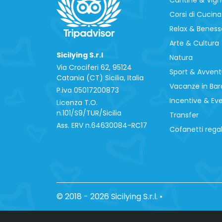
Corsi di Cucina
Relax & Beness
Arte & Cultura
Sicilying S.r.l
Natura
Via Crociferi 62, 95124
Sport & Avvent
Catania (CT) Sicilia, Italia
Vacanze in Bar
P.iva 0‍5017200873
Incentive & Ev
Licenza T.O.
n.101/S9/TUR/Sicilia
Transfer
Ass. ERV n.64630084-RC17
Cofanetti rega
© 2018 - 2026 Sicilying S.r.l.
•