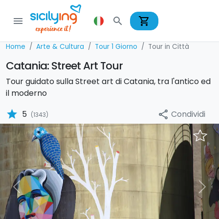
shopping_cart
menu
search
Home
Arte & Cultura
Tour 1 Giorno
Tour in Città
Catania: Street Art Tour
Tour guidato sulla Street art di Catania, tra l'antico ed
il moderno
star
Condividi
5
share
(1343)
Previous
Nex