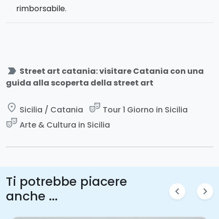
rimborsabile.
label_important
Street art catania: visitare Catania con una
guida alla scoperta della street art
place
theater_comedy
Sicilia / Catania
Tour 1 Giorno in Sicilia
theater_comedy
Arte & Cultura in Sicilia
Ti potrebbe piacere
chevron_left
chevron_right
anche ...