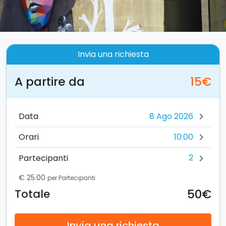
Invia una richiesta
A partire da
15€
Data
chevron_right
10:00
Orari
chevron_right
2
Partecipanti
chevron_right
€ 25.00
per Partecipanti
50€
Totale
Invia una richiesta