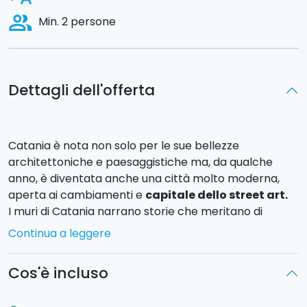
people_alt
Min. 2 persone
Dettagli dell'offerta
Catania è nota non solo per le sue bellezze
architettoniche e paesaggistiche ma, da qualche
anno, è diventata anche una città molto moderna,
aperta ai cambiamenti e
capitale dello street art.
I muri di Catania narrano storie che meritano di
essere conosciute, scopritele insieme a noi!
Continua a leggere
Incontrerete la vostra guida in
Piazza Duomo
e da lì,
Cos'è incluso
dopo un breve excursus sulla storia della Street art, vi
dirigerete nella zona del porto cittadino per