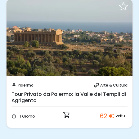
Prenota Subito!
Palermo
Arte & Cultura
push_pin
theater_comedy
Tour Privato da Palermo: la Valle dei Templi di
Agrigento
shopping_cart
62 €
vettura
1 Giorno
timer