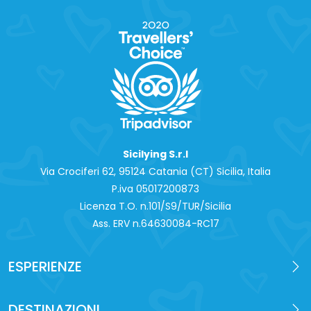
Sicilying S.r.l
Via Crociferi 62, 95124 Catania (CT) Sicilia, Italia
P.iva 0‍5017200873
Licenza T.O. n.101/S9/TUR/Sicilia
Ass. ERV n.64630084-RC17
ESPERIENZE
DESTINAZIONI