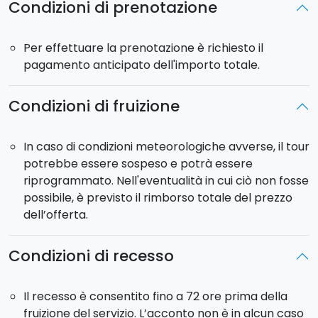
Condizioni di prenotazione
riqualificazione e valorizzazione di questo angolo di
Catania.
Per effettuare la prenotazione è richiesto il
Farete poi una passeggiata in
Villa Bellini,
polmone
pagamento anticipato dell'importo totale.
di Catania di cui potrete ammirarne la bellezza e qui
saluterete la vostra guida.
Condizioni di fruizione
Durata
: 3 ore circa
In caso di condizioni meteorologiche avverse, il tour
potrebbe essere sospeso e potrà essere
riprogrammato. Nell'eventualità in cui ciò non fosse
possibile, è previsto il rimborso totale del prezzo
dell’offerta.
Condizioni di recesso
Il recesso è consentito fino a 72 ore prima della
fruizione del servizio. L’acconto non è in alcun caso