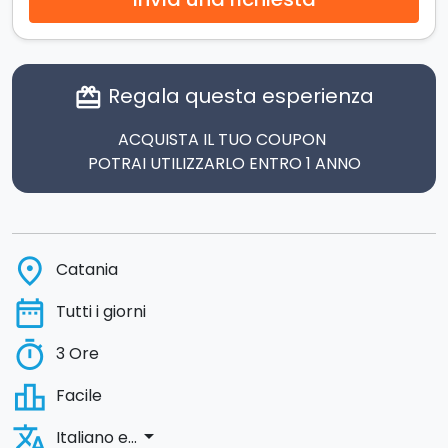
Regala questa esperienza
card_giftcard
ACQUISTA IL TUO COUPON
POTRAI UTILIZZARLO ENTRO 1 ANNO
place
Catania
date_range
Tutti i giorni
timer
3 Ore
leaderboard
Facile
translate
arrow_drop_down
Italiano e...