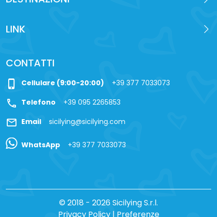
LINK
CONTATTI
phone_iphone
Cellulare (9:00-20:00)
+39 377 7033073
call
Telefono
+39 095 2265853
mail
Email
sicilying@sicilying.com
WhatsApp
+39 377 7033073
© 2018 - 2026 Sicilying S.r.l.
Privacy Policy
|
Preferenze