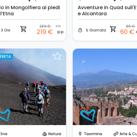
o in Mongolfiera ai piedi
Avventure in Quad sull'
l’Etna
e Alcantara
269 €
p.p.
65 €
shopping_cart
shopping_cart
3 Ore
½ Giornata
219 €
60 €
timer
p.p.
FERTA
Prenota Subito!
Prenota Subito!
Etna
Natura
Taormina
Arte & Cu
forest
push_pin
theater_comedy