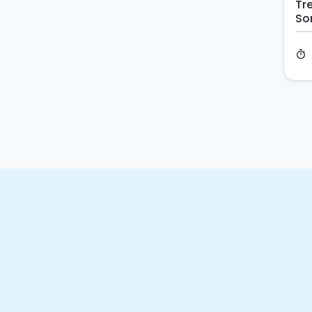
Tre
So
timer