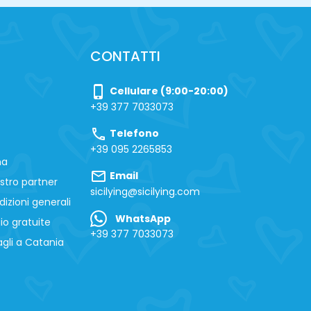
CONTATTI
phone_iphone
Cellulare (9:00-20:00)
+39 377 7033073
call
Telefono
+39 095 2265853
na
mail
Email
stro partner
sicilying@sicilying.com
izioni generali
WhatsApp
io gratuite
+39 377 7033073
gli a Catania