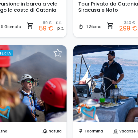
cursione in barca a vela
Tour Privato da Catania
ngo la costa di Catania
Siracusa e Noto
69 €
p.p.
340 €
shopping_cart
shopping_cart
½ Giornata
1 Giorno
59 €
299 
timer
p.p.
FERTA
Prenota Subito!
Prenota Subito!
Etna
Natura
Taormina
Vacanze in B
forest
push_pin
sailing