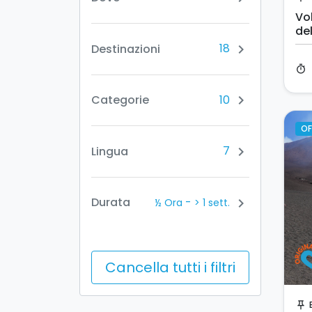
Vol
del
18
Destinazioni
chevron_right
timer
10
Categorie
chevron_right
OF
7
Lingua
chevron_right
-
Durata
chevron_right
½ Ora
> 1 sett.
Cancella tutti i filtri
push_pin