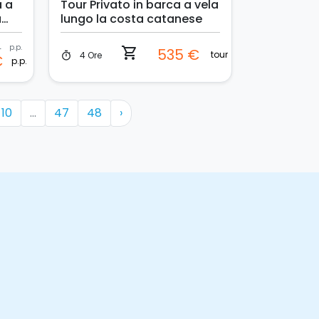
a a
Tour Privato in barca a vela
a
lungo la costa catanese
€
p.p.
shopping_cart
535 €
tour
4 Ore
timer
€
p.p.
10
...
47
48
›