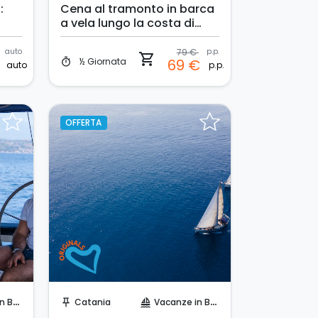
:
Cena al tramonto in barca
a vela lungo la costa di
Catania
auto
79 €
p.p.
shopping_cart
½ Giornata
€
69 €
timer
auto
p.p.
OFFERTA
Prenota Subito!
arca
Catania
Vacanze in Barca
push_pin
sailing