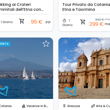
kking ai Crateri
Tour Privato da Catania
mmitali dell’Etna con
Etna e Taormina
ck-up da Catania
340 €
shopping_cart
1
95 €
timer
shopping_cart
p.p.
1 Giorno
299 €
Giorno
FERTA
Prenota Subito!
Prenota Subito!
Catania
Vacanze in Barca
Siracusa
Arte & Cu
sailing
push_pin
theater_comedy