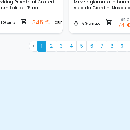
kking Privato ai Crateri
Mezza giornata in barc
mmitali dell’Etna
vela da Giardini Naxos 
Taormina
95 
shopping_cart
345 €
shopping_cart
tour
1 Giorno
½ Giornata
74 
timer
‹
1
2
3
4
5
6
7
8
9