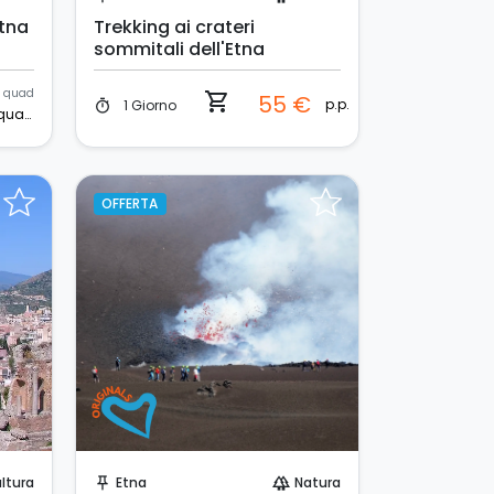
Etna
Trekking ai crateri
sommitali dell'Etna
quad
shopping_cart
55 €
p.p.
1 Giorno
timer
quad
OFFERTA
Prenota Subito!
ltura
Etna
Natura
push_pin
forest