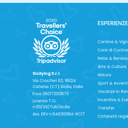
ESPERIENZE
Cantine & Vig
Corsi di Cucina
Relax & Beness
Arte & Cultura
Sicilying S.r.l
Natura
Via Crociferi 62, 95124
Sport & Avvent
Catania (CT) Sicilia, Italia
Vacanze in Bar
P.iva 0‍5017200873
Incentive & Ev
Licenza T.O.
n.101/S9/TUR/Sicilia
Transfer
Ass. ERV n.64630084-RC17
Cofanetti rega