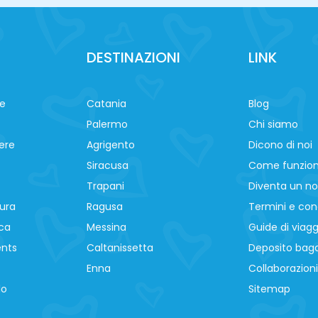
DESTINAZIONI
LINK
ne
Catania
Blog
Palermo
Chi siamo
ere
Agrigento
Dicono di noi
Siracusa
Come funzio
Trapani
Diventa un no
ura
Ragusa
Termini e cond
ca
Messina
Guide di viagg
ents
Caltanissetta
Deposito baga
Enna
Collaborazioni
lo
Sitemap