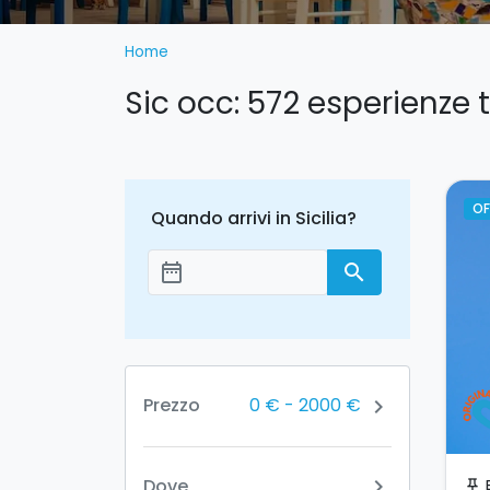
Home
Sic occ: 572 esperienze 
OF
Quando arrivi in Sicilia?
date_range
search
Aggiungi le date
0 €
-
2000 €
Prezzo
chevron_right
Dove
chevron_right
push_pin