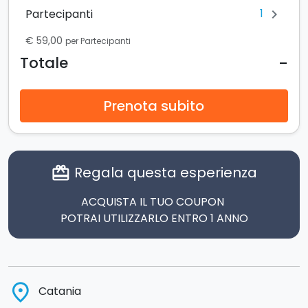
1
Partecipanti
chevron_right
€ 59,00
per Partecipanti
-
Totale
Prenota subito
Regala questa esperienza
card_giftcard
ACQUISTA IL TUO COUPON
POTRAI UTILIZZARLO ENTRO 1 ANNO
place
Catania