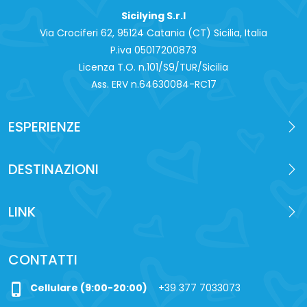
Sicilying S.r.l
Via Crociferi 62, 95124 Catania (CT) Sicilia, Italia
P.iva 0‍5017200873
Licenza T.O. n.101/S9/TUR/Sicilia
Ass. ERV n.64630084-RC17
ESPERIENZE
DESTINAZIONI
LINK
CONTATTI
phone_iphone
Cellulare (9:00-20:00)
+39 377 7033073