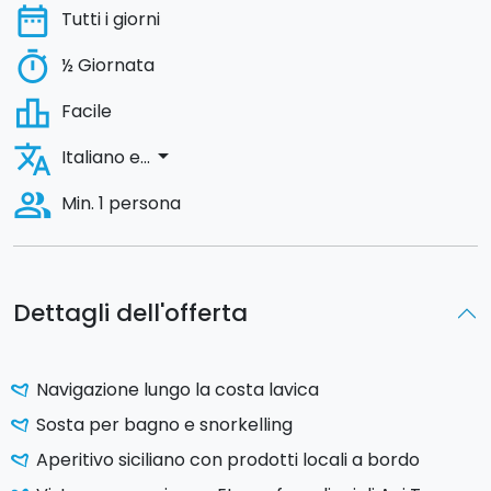
date_range
Tutti i giorni
timer
½ Giornata
leaderboard
Facile
translate
arrow_drop_down
Italiano e...
people_alt
Min. 1 persona
Dettagli dell'offerta
Navigazione lungo la costa lavica
Sosta per bagno e snorkelling
Aperitivo siciliano con prodotti locali a bordo