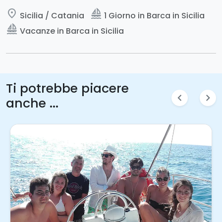
place
sailing
Sicilia / Catania
1 Giorno in Barca in Sicilia
sailing
Vacanze in Barca in Sicilia
Ti potrebbe piacere
chevron_left
chevron_right
anche ...