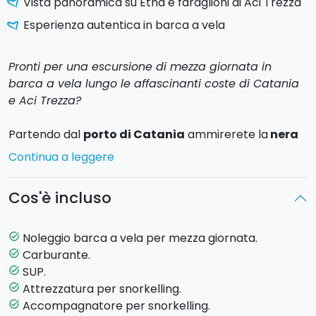
Vista panoramica su Etna e faraglioni di Aci Trezza
Esperienza autentica in barca a vela
Pronti per una escursione di mezza giornata in
barca a vela lungo le affascinanti coste di Catania
e Aci Trezza?
Partendo dal
porto di Catania
ammirerete la
nera
scogliera di roccia vulcanica
e farete una sosta nei
Continua a leggere
pressi della Grotta di Ulisse per il primo bagno della
giornata con possibilità di fare snorkelling.
Cos'è incluso
Durante il charter, avrete modo di scorgere le
antiche
vedette arabe
, ancora presenti e costruite
Noleggio barca a vela per mezza giornata.
task_alt
in pietra lavica lungo la costa secoli or sono. Vedrete
Carburante.
task_alt
da vicino i
faraglioni di Aci Trezza
, il castello di
Aci
SUP.
task_alt
Castello
, con il vulcano Etna sempre in sottofondo. Il
Attrezzatura per snorkelling.
task_alt
tutto da una
prospettiva unica
che solo la barca
Accompagnatore per snorkelling.
task_alt