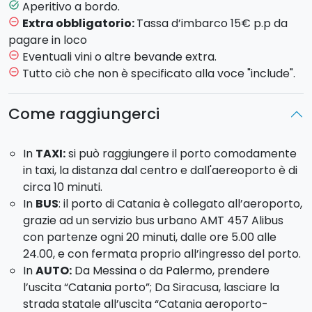
può regalare!
Aperitivo a bordo.
task_alt
Dopo aver ammirato i meravigliosi fondali della
Extra obbligatorio:
Tassa d’imbarco 15€ p.p da
remove_circle_outline
Riserva Naturale, vi verrà servito l'
aperitivo a bordo
pagare in loco
a base di prodotti tipici siciliani di alta qualità
.
Eventuali vini o altre bevande extra.
remove_circle_outline
Tutto ciò che non è specificato alla voce "include".
remove_circle_outline
Modello imbarcazione
: Barca a vela Bavaria 46 o
Dufour 41 (2025).
Come raggiungerci
Max 12 ospiti a bordo.
Carburante incluso
nel prezzo.
In
TAXI:
si può raggiungere il porto comodamente
in taxi, la distanza dal centro e dall'aereoporto è di
Durata escursione
: 4 ore
circa 10 minuti.
Partenza
: Tour mattina ore 9:00 / Tour pomeriggio
In
BUS
: il porto di Catania è collegato all’aeroporto,
ore 14:30
grazie ad un servizio bus urbano AMT 457 Alibus
Orario d’incontro:
30 minuti prima dell’inizio del tour.
con partenze ogni 20 minuti, dalle ore 5.00 alle
24.00, e con fermata proprio all’ingresso del porto.
Cosa aspettate? Salite a bordo!
In
AUTO:
Da Messina o da Palermo, prendere
l’uscita “Catania porto”; Da Siracusa, lasciare la
strada statale all’uscita “Catania aeroporto-