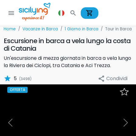
shopping_cart
menu
search
Home
Vacanze in Barca
1 Giorno in Barca
Tour in Barca a
Escursione in barca a vela lungo la costa
di Catania
Un'escursione di mezza giornata in barca a vela lungo
la Riviera dei Ciclopi, tra Catania e Aci Trezza.
star
Condividi
5
share
(3498)
OFFERTA
Previous
Nex