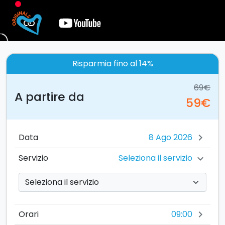
Risparmia fino al 14%
69€
A partire da
59€
Data
chevron_right
Seleziona il servizio
Servizio
chevron_right
09:00
Orari
chevron_right